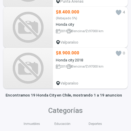
Punta Arenas
$8.400.000
4
(Rebajado 5%)
Honda city
2018
Bencina
97000 km
Valparaíso
$8.900.000
0
Honda city 2018
2018
Bencina
97000 km
Valparaíso
Encontramos 19 Honda City en Chile, mostrando 1 a 19 anuncios
Categorías
Inmuebles
Educación
Deportes