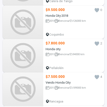
Calera de Tango
$9.500.000
0
Honda City 2018
2018
Bencina
126000 km
Coquimbo
$7.800.000
2
Honda city
2015
Bencina
94000 km
Peñalolén
$7.500.000
4
Vendo Honda City
2015
Bencina
189000 km
Rancagua