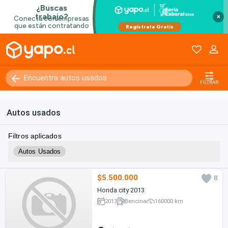
×
FILTRAR
Autos usados
Filtros aplicados
Autos Usados
$5.500.000
8
Honda city 2013
2013
Bencina
160000 km