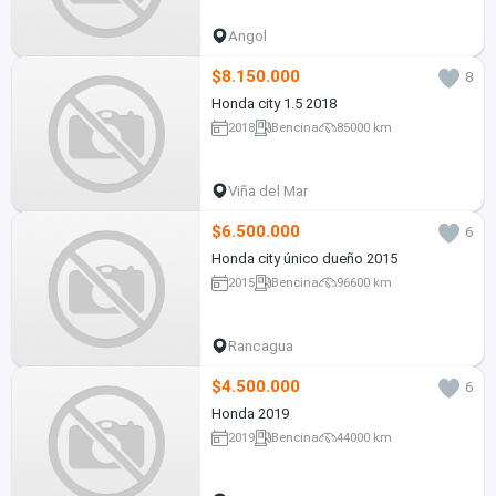
Angol
$8.150.000
8
Honda city 1.5 2018
2018
Bencina
85000 km
Viña del Mar
$6.500.000
6
Honda city único dueño 2015
2015
Bencina
96600 km
Rancagua
$4.500.000
6
Honda 2019
2019
Bencina
44000 km