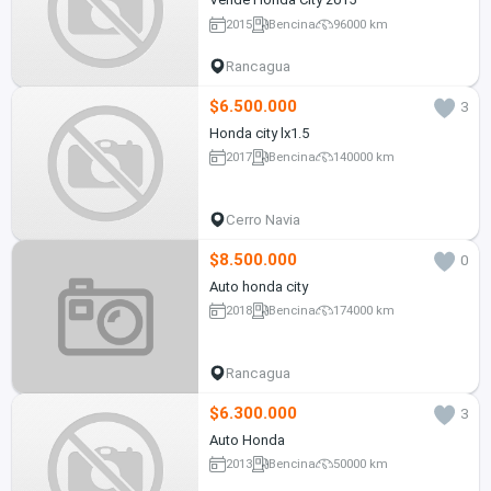
2015
Bencina
96000 km
Rancagua
$6.500.000
3
Honda city lx1.5
2017
Bencina
140000 km
Cerro Navia
$8.500.000
0
Auto honda city
2018
Bencina
174000 km
Rancagua
$6.300.000
3
Auto Honda
2013
Bencina
50000 km