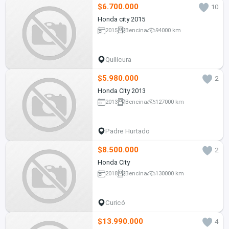
$6.700.000
10
Honda city 2015
2015
Bencina
94000 km
Quilicura
$5.980.000
2
Honda City 2013
2013
Bencina
127000 km
Padre Hurtado
$8.500.000
2
Honda City
2018
Bencina
130000 km
Curicó
$13.990.000
4