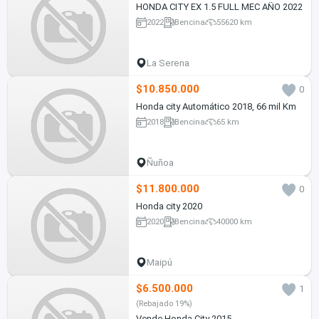
HONDA CITY EX 1.5 FULL MEC AÑO 2022
2022
Bencina
55620 km
La Serena
$10.850.000
0
Honda city Automático 2018, 66 mil Km
2018
Bencina
65 km
Ñuñoa
$11.800.000
0
Honda city 2020
2020
Bencina
40000 km
Maipú
$6.500.000
1
(Rebajado 19%)
Vende Honda City 2015