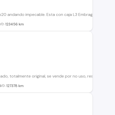
20 andando impecable. Esta con caja L3 Embrague Ceramico E
l
123456 km
ado, totalmente original, se vende por no uso, respondo co
l
127378 km