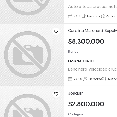
Auto a toda prueba moto
2018
Bencina
Autom
Carolina Marchant Sepul
$5.300.000
Renca
Honda CIVIC
Bencinero Velocidad cruc
2009
Bencina
Auto
Joaquin
$2.800.000
Codegua