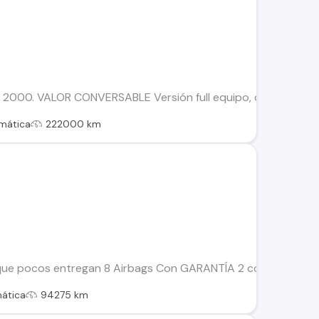
 2000. VALOR CONVERSABLE Versión full equipo, cuenta con: - 
mática
222000 km
e pocos entregan 8 Airbags Con GARANTÍA 2 copias de llave 
ática
94275 km