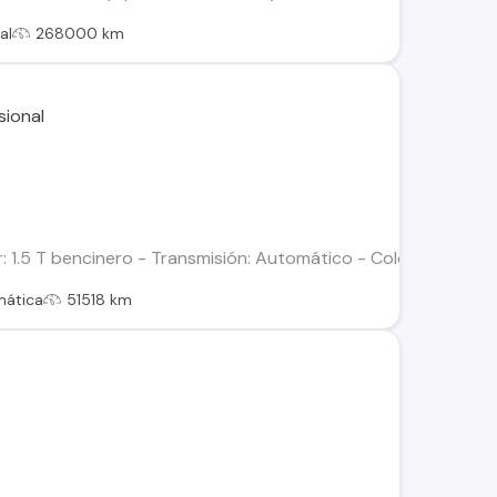
al
268000 km
1.5 T bencinero - Transmisión: Automático - Color: Blanco - Kil
mática
51518 km