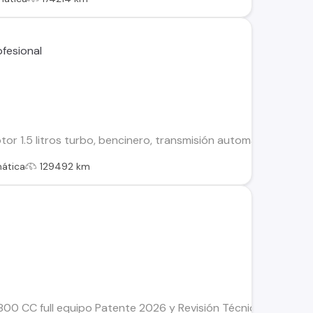
or 1.5 litros turbo, bencinero, transmisión automática, año 201
ática
129492 km
00 CC full equipo Patente 2026 y Revisión Técnica al día Un