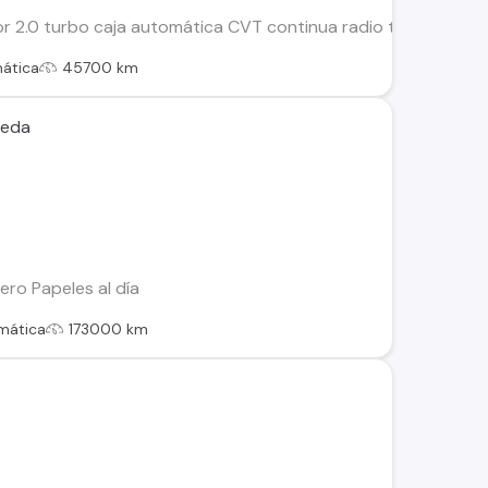
r 2.0 turbo caja automática CVT continua radio touch car 
ática
45700 km
veda
ero Papeles al día
mática
173000 km