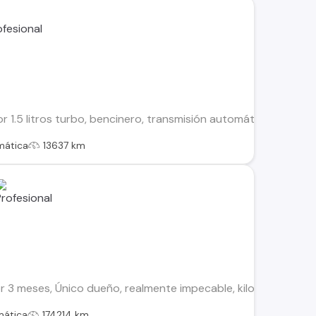
r 1.5 litros turbo, bencinero, transmisión automática, año 202
mática
13637 km
3 meses, Único dueño, realmente impecable, kilometraje de carre
mática
174214 km