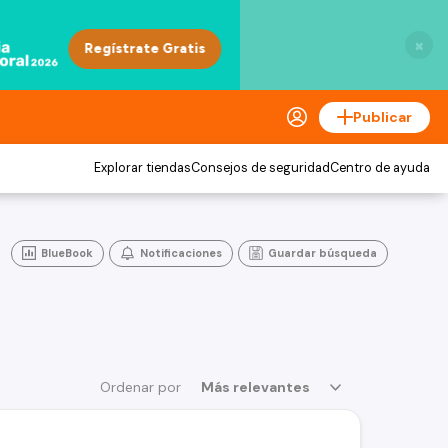
×
Publicar
Explorar tiendas
Consejos de seguridad
Centro de ayuda
BlueBook
Notificaciones
Guardar búsqueda
Ordenar por
Más relevantes