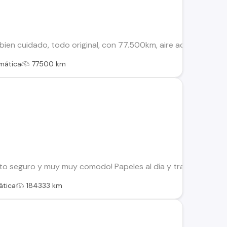
en cuidado, todo original, con 77.500km, aire acondicionado, 
mática
77500 km
uto seguro y muy muy comodo! Papeles al día y transferible. To
tica
184333 km