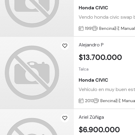
Honda CIVIC
Vendo honda civic swap b
1991
Bencina
Manua
Alejandro P
$13.700.000
Talca
Honda CIVIC
Vehículo en muy buen est
2013
Bencina
Manua
Ariel Zúñiga
$6.900.000