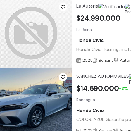
La Auteria
$24.990.000
La Reina
Honda Civic
Honda Civic Touring, moto
2025
Bencina
Auto
SANCHEZ AUTOMOVILES
$14.590.000
-3%
Rancagua
Honda Civic
COLOR: AZUL Garantía por 
2023
Bencina
Auto