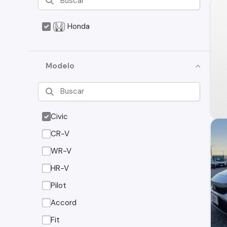
Honda
Modelo
Civic
CR-V
WR-V
HR-V
Pilot
Accord
Fit