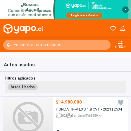
×
FILTRAR
Autos usados
Filtros aplicados
Autos Usados
$14.980.000
HONDA HR-V LXS 1.8 CVT - 2021 | 2534
2021
Bencina
65659 km