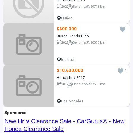
2020
Bencina
59741 km
Ñuñoa
$600.000
Busco Honda HR V
2022
Bencina
20000 km
Iquique
$10.600.000
1
Honda hr-v 2017
2017
Bencina
87500 km
Los Ángeles