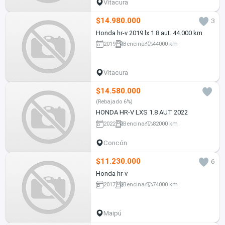
Vitacura
$14.980.000
3
Honda hr-v 2019 lx 1.8 aut. 44.000 km
2019
Bencina
44000 km
Vitacura
$14.580.000
(Rebajado 6%)
HONDA HR-V LXS 1.8 AUT 2022
2022
Bencina
82000 km
Concón
$11.230.000
6
Honda hr-v
2017
Bencina
74000 km
Maipú