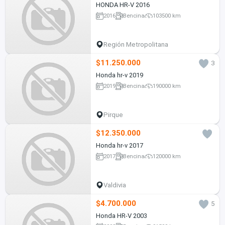
HONDA HR-V 2016
2016
Bencina
103500 km
Región Metropolitana
$11.250.000
3
Honda hr-v 2019
2019
Bencina
190000 km
Pirque
$12.350.000
Honda hr-v 2017
2017
Bencina
120000 km
Valdivia
$4.700.000
5
Honda HR-V 2003