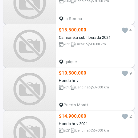
2003
Bencina
91500 km
La Serena
$15.500.000
4
Camioneta sub liberada 2021
2021
Diesel
11600 km
Iquique
$10.500.000
9
Honda hr-v
2017
Bencina
87000 km
Puerto Montt
$14.900.000
2
Honda hr-v 2021
2021
Bencina
67000 km