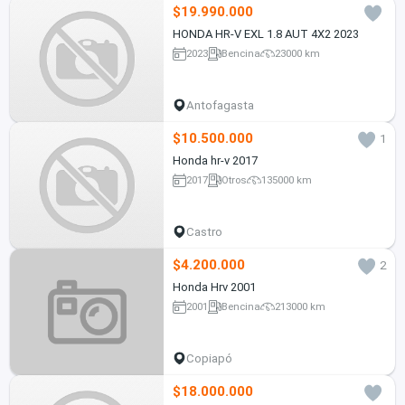
$19.990.000
HONDA HR-V EXL 1.8 AUT 4X2 2023
2023
Bencina
23000 km
Antofagasta
$10.500.000
1
Honda hr-v 2017
2017
Otros
135000 km
Castro
$4.200.000
2
Honda Hrv 2001
2001
Bencina
213000 km
Copiapó
$18.000.000