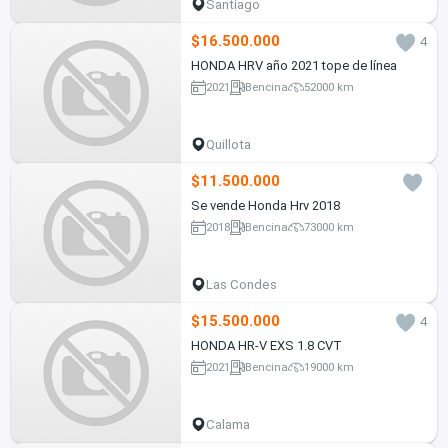
Santiago
$16.500.000
4
HONDA HRV año 2021 tope de línea
2021
Bencina
52000 km
Quillota
$11.500.000
Se vende Honda Hrv 2018
2018
Bencina
73000 km
Las Condes
$15.500.000
4
HONDA HR-V EXS 1.8 CVT
2021
Bencina
19000 km
Calama