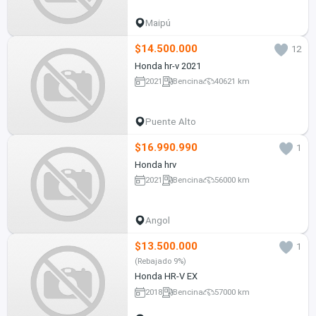
Maipú
$14.500.000
12
Honda hr-v 2021
2021
Bencina
40621 km
Puente Alto
$16.990.990
1
Honda hrv
2021
Bencina
56000 km
Angol
$13.500.000
1
(Rebajado 9%)
Honda HR-V EX
2018
Bencina
57000 km