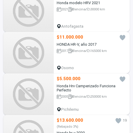
Honda modelo HRV 2021
2021
Bencina
30000 km
Antofagasta
$11.000.000
HONDA HR-V, año 2017
2017
Bencina
165000 km
Osorno
$5.500.000
Honda Hrv Camperizado Funciona
Perfecto
2005
Bencina
250000 km
Pichilemu
$13.600.000
19
(Rebajado 3%)
Honda hr-v 2020