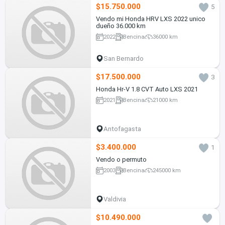
$15.750.000
5
Vendo mi Honda HRV LXS 2022 unico
dueño 36.000 km
2022
Bencina
36000 km
San Bernardo
$17.500.000
3
Honda Hr-V 1.8 CVT Auto LXS 2021
2021
Bencina
21000 km
Antofagasta
$3.400.000
1
Vendo o permuto
2003
Bencina
245000 km
Valdivia
$10.490.000