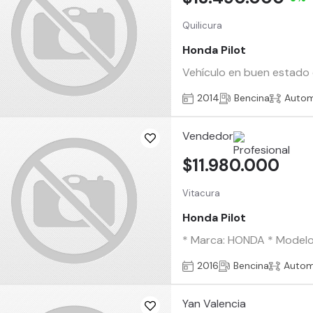
Quilicura
Honda Pilot
Vehículo en buen estado e
2014
Bencina
Autom
Vendedor
$11.980.000
Vitacura
Honda Pilot
* Marca: HONDA * Modelo: 
2016
Bencina
Autom
Yan Valencia