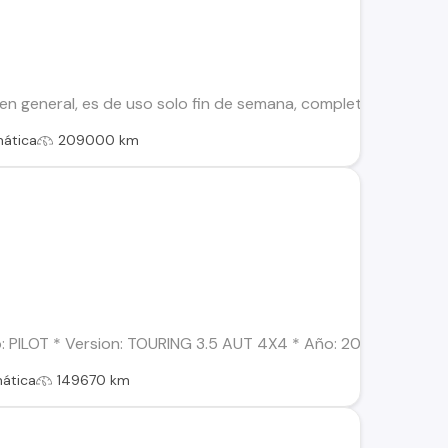
n general, es de uso solo fin de semana, completamente al dia
ática
209000 km
PILOT * Version: TOURING 3.5 AUT 4X4 * Año: 2016 * Combustib
ática
149670 km