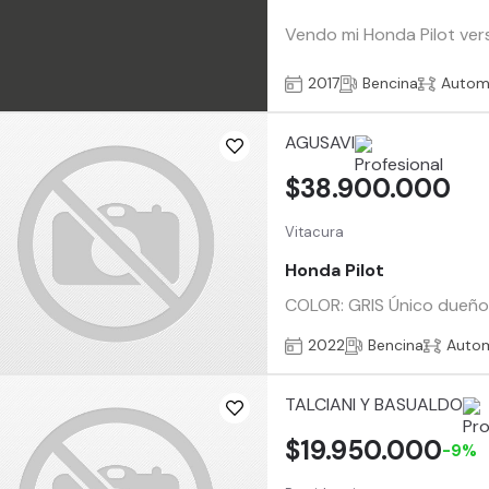
Vendo mi Honda Pilot vers
2017
Bencina
Autom
AGUSAVI
$38.900.000
Vitacura
Honda Pilot
COLOR: GRIS Único dueño 
2022
Bencina
Auto
TALCIANI Y BASUALDO
$19.950.000
-9%