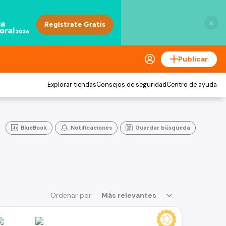
×
Publicar
Explorar tiendas
Consejos de seguridad
Centro de ayuda
BlueBook
Notificaciones
Guardar búsqueda
Ordenar por
Más relevantes