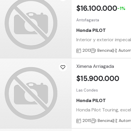
$16.100.000
-1%
Antofagasta
Honda PILOT
Interior y exterior impeca
2013
Bencina
Autom
Ximena Arriagada
$15.900.000
Las Condes
Honda PILOT
Honda Pilot Touring, exce
2015
Bencina
Autom