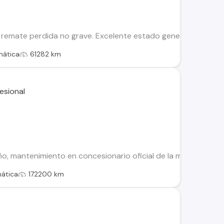
emate perdida no grave. Excelente estado general. 3.500 cc. 
mática
61282 km
 mantenimiento en concesionario oficial de la marca, dos jue
ática
172200 km