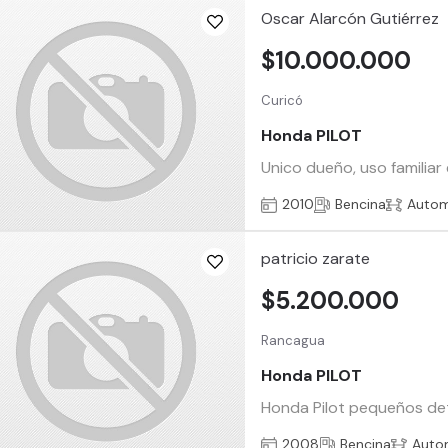
Oscar Alarcón Gutiérrez
$10.000.000
Curicó
Honda PILOT
Unico dueño, uso familiar
2010
Bencina
Autom
patricio zarate
$5.200.000
Rancagua
Honda PILOT
Honda Pilot pequeños det
2008
Bencina
Auto