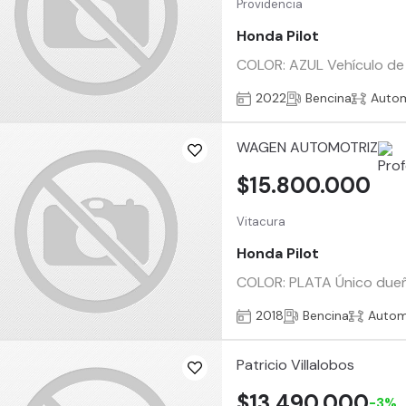
Providencia
Honda Pilot
COLOR: AZUL Vehículo de r
2022
Bencina
Auto
WAGEN AUTOMOTRIZ
$15.800.000
Vitacura
Honda Pilot
COLOR: PLATA Único dueño,
2018
Bencina
Autom
Patricio Villalobos
$13.490.000
-3%