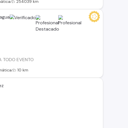
ática
254039 km
cagua
 A TODO EVENTO
mática
10 km
ez