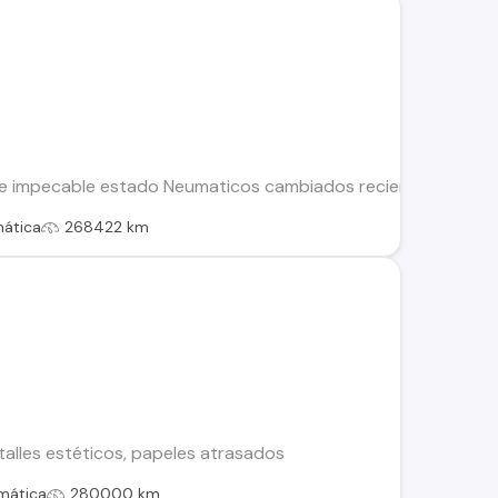
 e impecable estado Neumaticos cambiados recientemente, man
ática
268422 km
alles estéticos, papeles atrasados
mática
280000 km