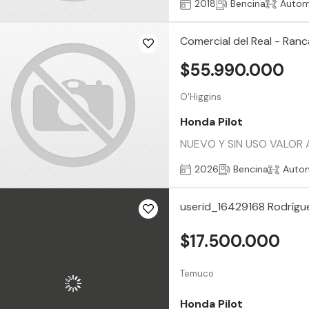
2018
Bencina
Autom
Comercial del Real - Ran
$55.990.000
O'Higgins
Honda Pilot
NUEVO Y SIN USO VALOR
2026
Bencina
Auto
userid_16429168 Rodrígu
$17.500.000
Temuco
Honda Pilot