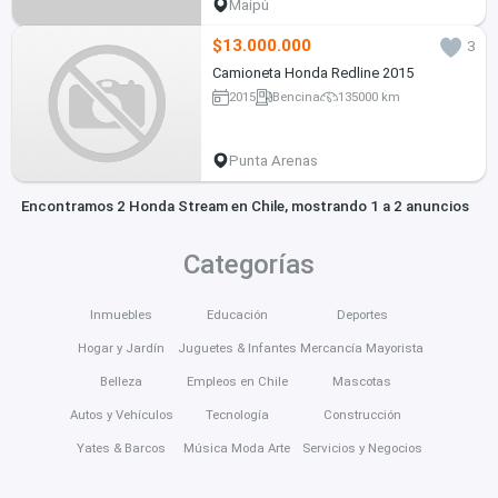
Maipú
$13.000.000
3
Camioneta Honda Redline 2015
2015
Bencina
135000 km
Punta Arenas
Encontramos 2 Honda Stream en Chile, mostrando 1 a 2 anuncios
Categorías
Inmuebles
Educación
Deportes
Hogar y Jardín
Juguetes & Infantes
Mercancía Mayorista
Belleza
Empleos en Chile
Mascotas
Autos y Vehículos
Tecnología
Construcción
Yates & Barcos
Música Moda Arte
Servicios y Negocios