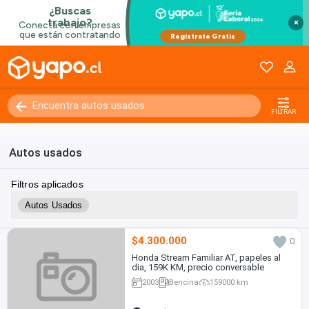
×
FILTRAR
Autos usados
Filtros aplicados
Autos Usados
$4.300.000
0
Honda Stream Familiar AT, papeles al
dia, 159K KM, precio conversable
2003
Bencina
159000 km