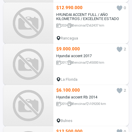
$12.990.000
0
HYUNDAI ACCENT FULL / AÑO
KILOMETROS / EXCELENTE ESTADO
2024
Bencina
62437 km
Rancagua
$9.000.000
2
Hyundai accent 2017
2017
Bencina
45000 km
La Florida
$6.100.000
2
Hyundai accent Rb 2014
2014
Bencina
109200 km
Bulnes
$12.500.000
0