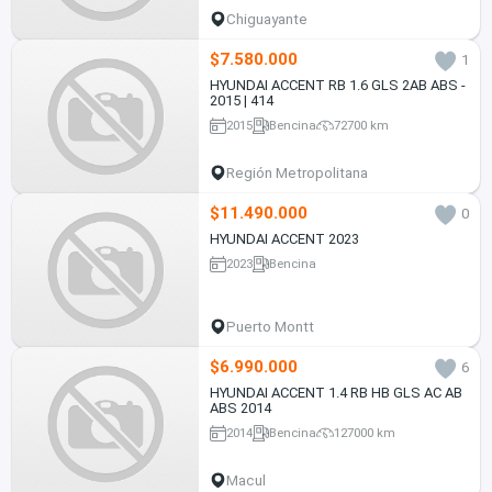
Chiguayante
$7.580.000
1
HYUNDAI ACCENT RB 1.6 GLS 2AB ABS -
2015 | 414
2015
Bencina
72700 km
Región Metropolitana
$11.490.000
0
HYUNDAI ACCENT 2023
2023
Bencina
Puerto Montt
$6.990.000
6
HYUNDAI ACCENT 1.4 RB HB GLS AC AB
ABS 2014
2014
Bencina
127000 km
Macul