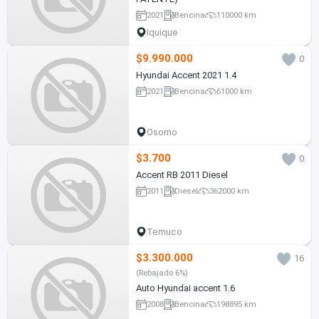
2021
Bencina
110000 km
Iquique
$9.990.000
0
Hyundai Accent 2021 1.4
2021
Bencina
61000 km
Osorno
$3.700
0
Accent RB 2011 Diesel
2011
Diesel
362000 km
Temuco
$3.300.000
16
(Rebajado 6%)
Auto Hyundai accent 1.6
2008
Bencina
198895 km