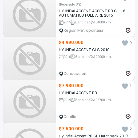
(Rebajado 3%)
HYUNDAI ACCENT ACCENT RB GL 1.6
AUTOMATICO FULL AIRE 2015
2015
Bencina
134000 km
Región Metropolitana
$4.990.000
0
HYUNDAI ACCENT GLS 2010
2010
Bencina
122000 km
Concepción
$7.980.000
1
HYUNDAI ACCENT RB
2019
Bencina
105700 km
Cerrillos
$7.500.000
2
Hyundai Accent RB GL Hatchback 2017