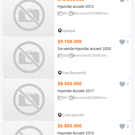
Hyundai accent 2012
2012
Bencina
310440 km
Iquique
$9.100.000
0
Se vende Hyundai accent 2020
2020
Bencina
75000 km
San Bernardo
$8.500.000
7
Hyundai Accent 2017
2017
Bencina
52000 km
Concepción
$6.800.000
2
Hyundai Accent 2013