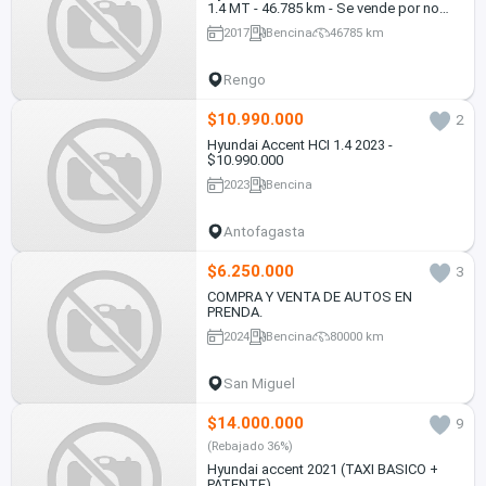
1.4 MT - 46.785 km - Se vende por no
uso
2017
Bencina
46785 km
Rengo
$10.990.000
2
Hyundai Accent HCI 1.4 2023 -
$10.990.000
2023
Bencina
Antofagasta
$6.250.000
3
COMPRA Y VENTA DE AUTOS EN
PRENDA.
2024
Bencina
80000 km
San Miguel
$14.000.000
9
(Rebajado 36%)
Hyundai accent 2021 (TAXI BASICO +
PATENTE)