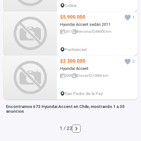
Colina
$5.900.000
1
Hyundai Accent sedán 2011
2011
Bencina
84000 km
Puchuncaví
$2.300.000
2
Hyundai Accent
2008
Diesel
10000 km
San Pedro de la Paz
Encontramos 673 Hyundai Accent en Chile, mostrando 1 a 30
anuncios
1 / 23