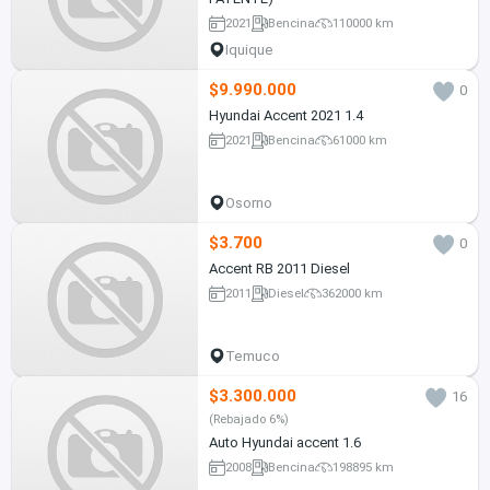
2021
Bencina
110000 km
Iquique
$9.990.000
0
Hyundai Accent 2021 1.4
2021
Bencina
61000 km
Osorno
$3.700
0
Accent RB 2011 Diesel
2011
Diesel
362000 km
Temuco
$3.300.000
16
(Rebajado 6%)
Auto Hyundai accent 1.6
2008
Bencina
198895 km