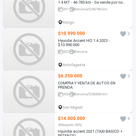
1.4 MT - 46.785 km - Se vende por no
uso
2017
Bencina
46785 km
Rengo
$10.990.000
2
Hyundai Accent HCI 1.4 2023 -
$10.990.000
2023
Bencina
Antofagasta
$6.250.000
3
COMPRA Y VENTA DE AUTOS EN
PRENDA.
2024
Bencina
80000 km
San Miguel
$14.000.000
9
(Rebajado 36%)
Hyundai accent 2021 (TAXI BASICO +
PATENTE)