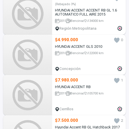
(Rebajado 3%)
HYUNDAI ACCENT ACCENT RB GL 1.6
AUTOMATICO FULL AIRE 2015
2015
Bencina
134000 km
Región Metropolitana
$4.990.000
0
HYUNDAI ACCENT GLS 2010
2010
Bencina
122000 km
Concepción
$7.980.000
1
HYUNDAI ACCENT RB
2019
Bencina
105700 km
Cerrillos
$7.500.000
2
Hyundai Accent RB GL Hatchback 2017