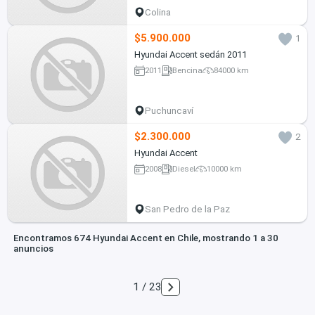
Colina
$5.900.000
1
Hyundai Accent sedán 2011
2011
Bencina
84000 km
Puchuncaví
$2.300.000
2
Hyundai Accent
2008
Diesel
10000 km
San Pedro de la Paz
Encontramos 674 Hyundai Accent en Chile, mostrando 1 a 30
anuncios
1 / 23