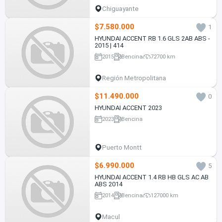
Chiguayante
$7.580.000
1
HYUNDAI ACCENT RB 1.6 GLS 2AB ABS -
2015 | 414
2015
Bencina
72700 km
Región Metropolitana
$11.490.000
0
HYUNDAI ACCENT 2023
2023
Bencina
Puerto Montt
$6.990.000
5
HYUNDAI ACCENT 1.4 RB HB GLS AC AB
ABS 2014
2014
Bencina
127000 km
Macul