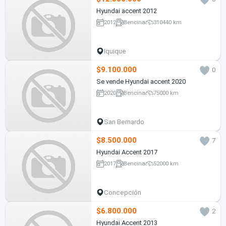
Hyundai accent 2012
2012
Bencina
310440 km
Iquique
$9.100.000
0
Se vende Hyundai accent 2020
2020
Bencina
75000 km
San Bernardo
$8.500.000
7
Hyundai Accent 2017
2017
Bencina
52000 km
Concepción
$6.800.000
2
Hyundai Accent 2013