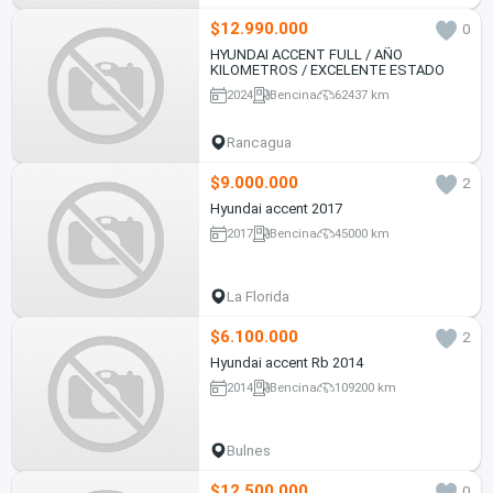
$12.990.000
0
HYUNDAI ACCENT FULL / AÑO
KILOMETROS / EXCELENTE ESTADO
2024
Bencina
62437 km
Rancagua
$9.000.000
2
Hyundai accent 2017
2017
Bencina
45000 km
La Florida
$6.100.000
2
Hyundai accent Rb 2014
2014
Bencina
109200 km
Bulnes
$12.500.000
0