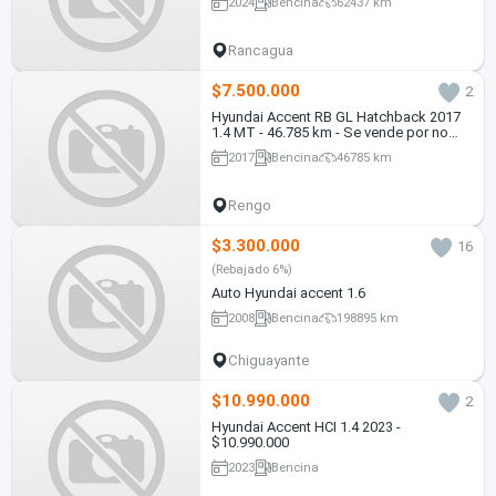
2024
Bencina
62437 km
Rancagua
$7.500.000
2
Hyundai Accent RB GL Hatchback 2017
1.4 MT - 46.785 km - Se vende por no
uso
2017
Bencina
46785 km
Rengo
$3.300.000
16
(Rebajado 6%)
Auto Hyundai accent 1.6
2008
Bencina
198895 km
Chiguayante
$10.990.000
2
Hyundai Accent HCI 1.4 2023 -
$10.990.000
2023
Bencina