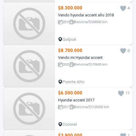
$8.300.000
4
Vendo hyundai accent año 2018
2018
Bencina
68000 km
Quilpué
$8.700.000
0
Vendo mi Hyundai accent
2020
Bencina
70600 km
Puente Alto
$6.500.000
11
Hyundai accent 2017
2017
Bencina
125000 km
Coronel
$3.900.000
1