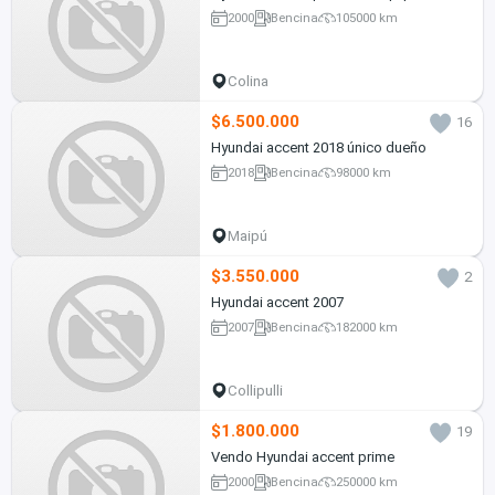
2000
Bencina
105000 km
Colina
$6.500.000
16
Hyundai accent 2018 único dueño
2018
Bencina
98000 km
Maipú
$3.550.000
2
Hyundai accent 2007
2007
Bencina
182000 km
Collipulli
$1.800.000
19
Vendo Hyundai accent prime
2000
Bencina
250000 km