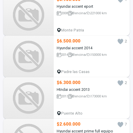
Hyundai accent eport
2008
Bencina
221000 km
Monte Patria
$6.500.000
2
Hyundai accent 2014
2014
Bencina
150000 km
Padre las Casas
$6.300.000
2
Htndai accent 2013
2013
Bencina
173000 km
Puente Alto
$2.600.000
7
Hyundai accent prime full equipo