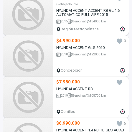
(Rebajado 3%)
HYUNDAI ACCENT ACCENT RB GL 1.6
AUTOMATICO FULL AIRE 2015
2015
Bencina
134000 km
Región Metropolitana
$4.990.000
0
HYUNDAI ACCENT GLS 2010
2010
Bencina
122000 km
Concepción
$7.980.000
1
HYUNDAI ACCENT RB
2019
Bencina
105700 km
Cerrillos
$6.990.000
6
HYUNDAI ACCENT 1.4 RB HB GLS AC AB