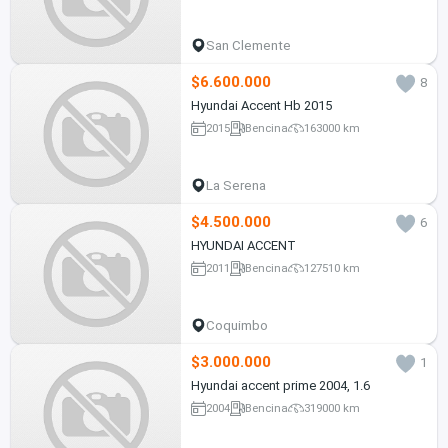
San Clemente
$6.600.000
8
Hyundai Accent Hb 2015
2015
Bencina
163000 km
La Serena
$4.500.000
6
HYUNDAI ACCENT
2011
Bencina
127510 km
Coquimbo
$3.000.000
1
Hyundai accent prime 2004, 1.6
2004
Bencina
319000 km