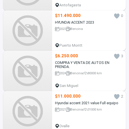
Antofagasta
$11.490.000
0
HYUNDAI ACCENT 2023
2023
Bencina
Puerto Montt
$6.250.000
3
COMPRA Y VENTA DE AUTOS EN
PRENDA.
2024
Bencina
80000 km
San Miguel
$11.000.000
2
Hyundai accent 2021 value Full equipo
2021
Bencina
31000 km
Ovalle