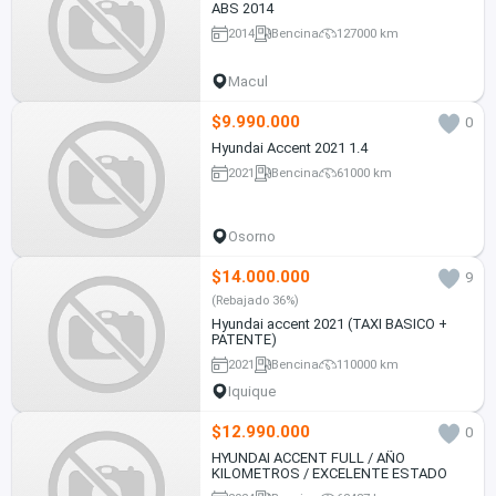
ABS 2014
2014
Bencina
127000 km
Macul
$9.990.000
0
Hyundai Accent 2021 1.4
2021
Bencina
61000 km
Osorno
$14.000.000
9
(Rebajado 36%)
Hyundai accent 2021 (TAXI BASICO +
PATENTE)
2021
Bencina
110000 km
Iquique
$12.990.000
0
HYUNDAI ACCENT FULL / AÑO
KILOMETROS / EXCELENTE ESTADO