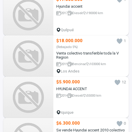
Hyundai accent
2017
Diesel
190000 km
Quilpué
$18.000.000
1
(Rebajado 5%)
Venta colectivo transferible toda la V
Region
2019
Bencina
103000 km
Los Andes
$5.900.000
12
HYUNDAI ACCENT
2014
Diesel
55000 km
Iquique
$6.300.000
0
Se vende Hyundai accent 2010 colectivo