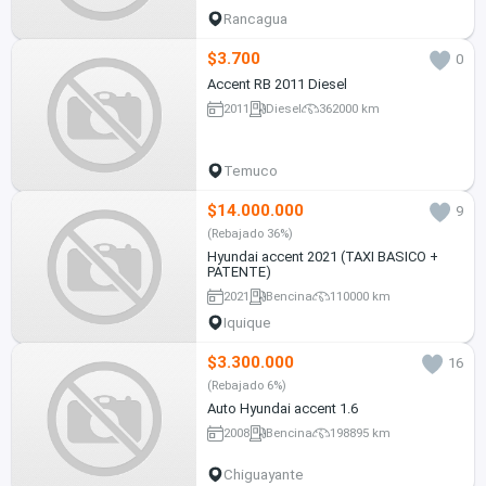
Rancagua
$3.700
0
Accent RB 2011 Diesel
2011
Diesel
362000 km
Temuco
$14.000.000
9
(Rebajado 36%)
Hyundai accent 2021 (TAXI BASICO +
PATENTE)
2021
Bencina
110000 km
Iquique
$3.300.000
16
(Rebajado 6%)
Auto Hyundai accent 1.6
2008
Bencina
198895 km
Chiguayante