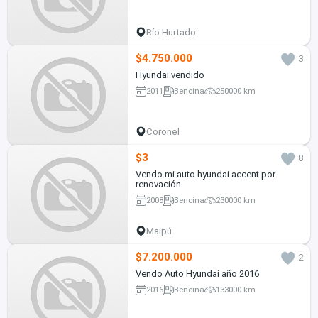
Río Hurtado
$4.750.000
3
Hyundai vendido
2011
Bencina
250000 km
Coronel
$3
8
Vendo mi auto hyundai accent por
renovación
2008
Bencina
230000 km
Maipú
$7.200.000
2
Vendo Auto Hyundai año 2016
2016
Bencina
133000 km