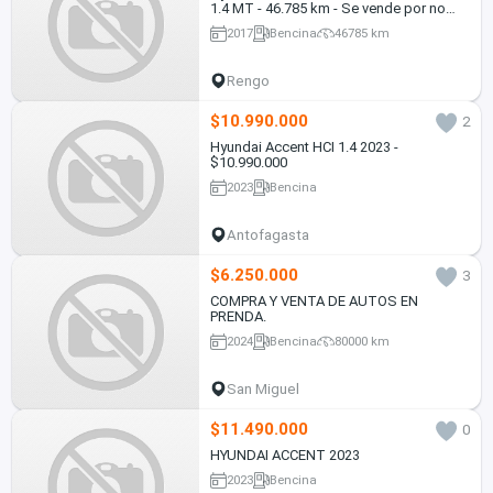
1.4 MT - 46.785 km - Se vende por no
uso
2017
Bencina
46785 km
Rengo
$10.990.000
2
Hyundai Accent HCI 1.4 2023 -
$10.990.000
2023
Bencina
Antofagasta
$6.250.000
3
COMPRA Y VENTA DE AUTOS EN
PRENDA.
2024
Bencina
80000 km
San Miguel
$11.490.000
0
HYUNDAI ACCENT 2023
2023
Bencina