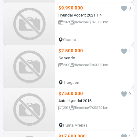
$9.990.000
0
Hyundai Accent 2021 1.4
2021
Bencina
61000 km
Osorno
$2.500.000
1
Se vende
2000
Bencina
60000 km
Traiguén
$7.500.000
9
Auto Hyundai 2016
2016
Bencina
33170 km
Punta Arenas
$17.600.000
1