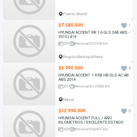
Puerto Montt
$7.580.000
1
HYUNDAI ACCENT RB 1.6 GLS 2AB ABS -
2015 | 414
2015
Bencina
72700 km
Región Metropolitana
$6.990.000
5
HYUNDAI ACCENT 1.4 RB HB GLS AC AB
ABS 2014
2014
Bencina
127000 km
Macul
$12.990.000
0
HYUNDAI ACCENT FULL / AÑO
KILOMETROS / EXCELENTE ESTADO
2024
Bencina
62437 km