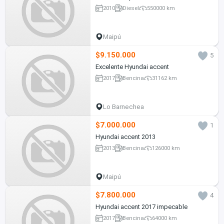
2010
Diesel
550000 km
Maipú
$9.150.000
5
Excelente Hyundai accent
2017
Bencina
31162 km
Lo Barnechea
$7.000.000
1
Hyundai accent 2013
2013
Bencina
126000 km
Maipú
$7.800.000
4
Hyundai accent 2017 impecable
2017
Bencina
64000 km