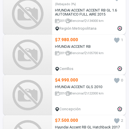
(Rebajado 3%)
HYUNDAI ACCENT ACCENT RB GL 1.6
AUTOMATICO FULL AIRE 2015
2015
Bencina
134000 km
Región Metropolitana
$7.980.000
1
HYUNDAI ACCENT RB
2019
Bencina
105700 km
Cerrillos
$4.990.000
0
HYUNDAI ACCENT GLS 2010
2010
Bencina
122000 km
Concepción
$7.500.000
2
Hyundai Accent RB GL Hatchback 2017