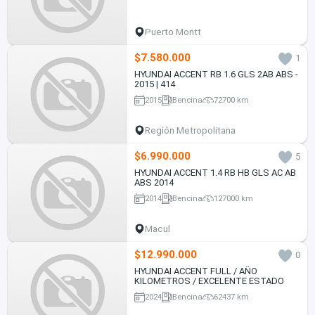
Puerto Montt
$7.580.000
1
HYUNDAI ACCENT RB 1.6 GLS 2AB ABS -
2015 | 414
2015
Bencina
72700 km
Región Metropolitana
$6.990.000
5
HYUNDAI ACCENT 1.4 RB HB GLS AC AB
ABS 2014
2014
Bencina
127000 km
Macul
$12.990.000
0
HYUNDAI ACCENT FULL / AÑO
KILOMETROS / EXCELENTE ESTADO
2024
Bencina
62437 km