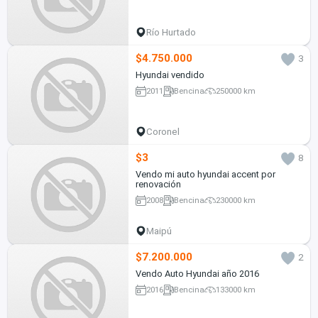
Río Hurtado
$4.750.000
3
Hyundai vendido
2011
Bencina
250000 km
Coronel
$3
8
Vendo mi auto hyundai accent por
renovación
2008
Bencina
230000 km
Maipú
$7.200.000
2
Vendo Auto Hyundai año 2016
2016
Bencina
133000 km