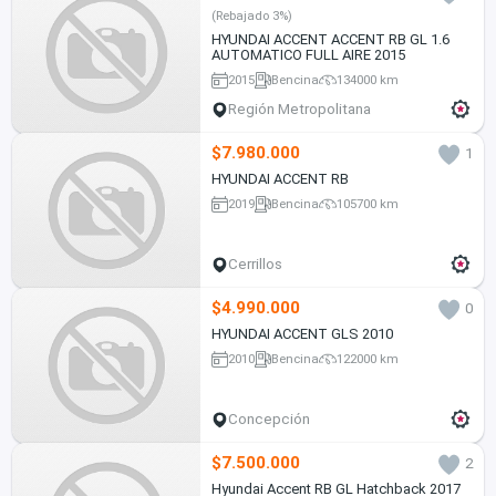
(Rebajado 3%)
HYUNDAI ACCENT ACCENT RB GL 1.6
AUTOMATICO FULL AIRE 2015
2015
Bencina
134000 km
Región Metropolitana
$7.980.000
1
HYUNDAI ACCENT RB
2019
Bencina
105700 km
Cerrillos
$4.990.000
0
HYUNDAI ACCENT GLS 2010
2010
Bencina
122000 km
Concepción
$7.500.000
2
Hyundai Accent RB GL Hatchback 2017