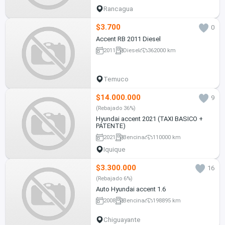
Rancagua
$3.700
0
Accent RB 2011 Diesel
2011
Diesel
362000 km
Temuco
$14.000.000
9
(Rebajado 36%)
Hyundai accent 2021 (TAXI BASICO +
PATENTE)
2021
Bencina
110000 km
Iquique
$3.300.000
16
(Rebajado 6%)
Auto Hyundai accent 1.6
2008
Bencina
198895 km
Chiguayante