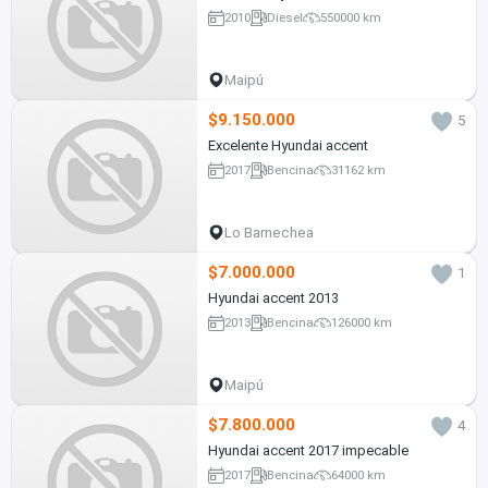
2010
Diesel
550000 km
Maipú
$9.150.000
5
Excelente Hyundai accent
2017
Bencina
31162 km
Lo Barnechea
$7.000.000
1
Hyundai accent 2013
2013
Bencina
126000 km
Maipú
$7.800.000
4
Hyundai accent 2017 impecable
2017
Bencina
64000 km