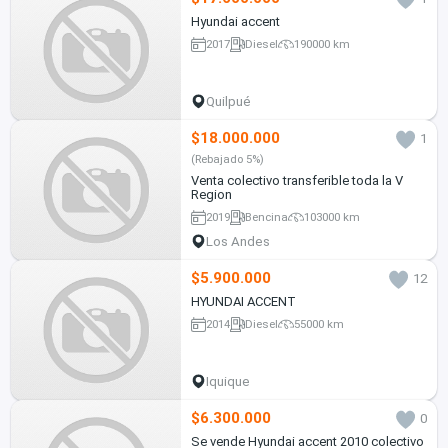
Hyundai accent
2017
Diesel
190000 km
Quilpué
$18.000.000
1
(Rebajado 5%)
Venta colectivo transferible toda la V
Region
2019
Bencina
103000 km
Los Andes
$5.900.000
12
HYUNDAI ACCENT
2014
Diesel
55000 km
Iquique
$6.300.000
0
Se vende Hyundai accent 2010 colectivo