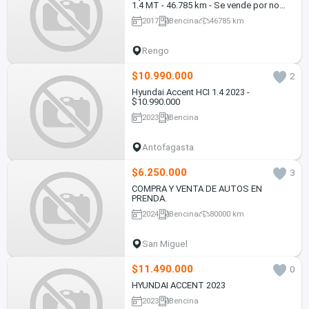
1.4 MT - 46.785 km - Se vende por no
uso
2017
Bencina
46785 km
Rengo
$10.990.000
2
Hyundai Accent HCI 1.4 2023 -
$10.990.000
2023
Bencina
Antofagasta
$6.250.000
3
COMPRA Y VENTA DE AUTOS EN
PRENDA.
2024
Bencina
80000 km
San Miguel
$11.490.000
0
HYUNDAI ACCENT 2023
2023
Bencina