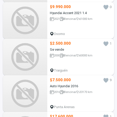
$9.990.000
0
Hyundai Accent 2021 1.4
2021
Bencina
61000 km
Osorno
$2.500.000
1
Se vende
2000
Bencina
60000 km
Traiguén
$7.500.000
9
Auto Hyundai 2016
2016
Bencina
33170 km
Punta Arenas
$17.600.000
1