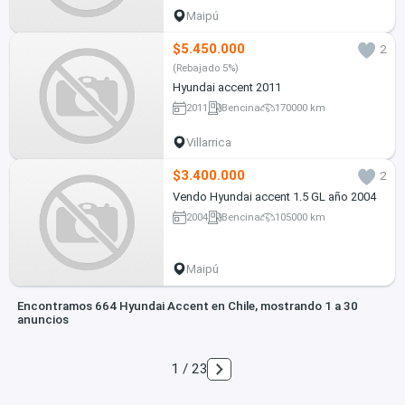
Maipú
$5.450.000
2
(Rebajado 5%)
Hyundai accent 2011
2011
Bencina
170000 km
Villarrica
$3.400.000
2
Vendo Hyundai accent 1.5 GL año 2004
2004
Bencina
105000 km
Maipú
Encontramos 664 Hyundai Accent en Chile, mostrando 1 a 30
anuncios
1 / 23