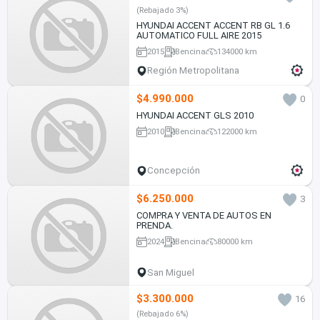
(Rebajado 3%)
HYUNDAI ACCENT ACCENT RB GL 1.6
AUTOMATICO FULL AIRE 2015
2015
Bencina
134000 km
Región Metropolitana
$4.990.000
0
HYUNDAI ACCENT GLS 2010
2010
Bencina
122000 km
Concepción
$6.250.000
3
COMPRA Y VENTA DE AUTOS EN
PRENDA.
2024
Bencina
80000 km
San Miguel
$3.300.000
16
(Rebajado 6%)