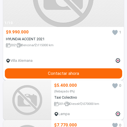
1/10
$9.990.000
1
HYUNDAI ACCENT 2021
2021
Bencina
115000 km
Villa Alemana
Contactar ahora
$5.400.000
0
(Rebajado 8%)
Taxi Colectivo
2014
Diesel
570000 km
Lampa
$7.770.000
0