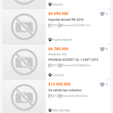
Osorno
$6.690.000
2
Hyundai Accent RB 2016
2016
Bencina
160941 km
Puerto Montt
$6.780.000
0
(Rebajado 3%)
HYUNDAI ACCENT GL 1.4 MT 2015
2015
Bencina
125000 km
Concón
$13.000.000
2
Se vende taxi colectivo
2012
Diesel
276520 km
Viña del Mar