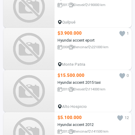
2017
Diesel
190000 km
Quilpué
$3.900.000
1
Hyundai accent eport
2008
Bencina
221000 km
Monte Patria
$15.500.000
0
Hyundai accent 2015 taxi
2015
Diesel
114000 km
Alto Hospicio
$5.100.000
12
Hyundai accent 2012
2012
Bencina
141500 km