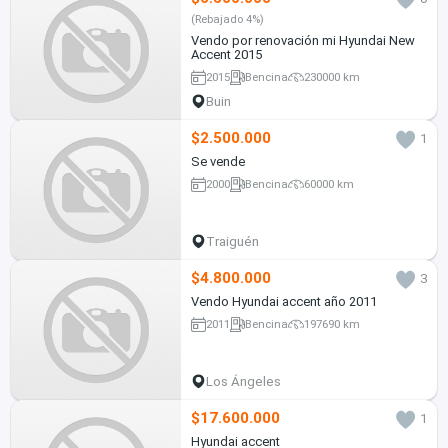
(Rebajado 4%)
Vendo por renovación mi Hyundai New
Accent 2015
2015
Bencina
230000 km
Buin
$2.500.000
1
Se vende
2000
Bencina
60000 km
Traiguén
$4.800.000
3
Vendo Hyundai accent año 2011
2011
Bencina
197690 km
Los Ángeles
$17.600.000
1
Hyundai accent