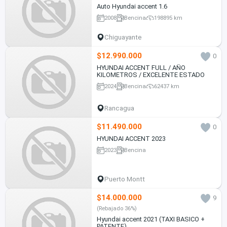
Auto Hyundai accent 1.6
2008
Bencina
198895 km
Chiguayante
$12.990.000
0
HYUNDAI ACCENT FULL / AÑO
KILOMETROS / EXCELENTE ESTADO
2024
Bencina
62437 km
Rancagua
$11.490.000
0
HYUNDAI ACCENT 2023
2023
Bencina
Puerto Montt
$14.000.000
9
(Rebajado 36%)
Hyundai accent 2021 (TAXI BASICO +
PATENTE)