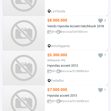
La Florida
$8.000.000
3
Vendo Hyundai Accent Hatchback 2018
2018
Bencina
87400 km
Antofagasta
$5.300.000
7
(Rebajado 4%)
Hyundau accent 2012
2012
Bencina
180000 km
Peñaflor
$7.000.000
1
Hyundai accent 2013
2013
Bencina
126000 km