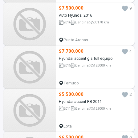
$7.500.000
9
Auto Hyundai 2016
2016
Bencina
33170 km
Punta Arenas
$7.700.000
4
Hyundai accent gls full equipo
2015
Bencina
128000 km
Temuco
$5.500.000
2
Hyundai accent RB 2011
2011
Bencina
129000 km
Lota
$6.500.000
0