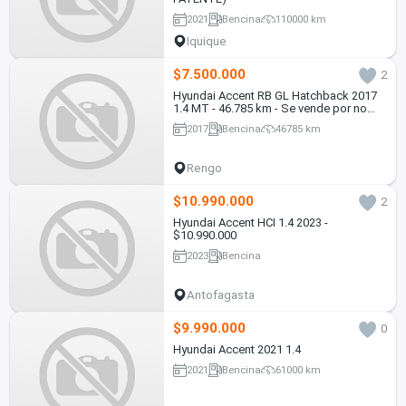
2021
Bencina
110000 km
Iquique
$7.500.000
2
Hyundai Accent RB GL Hatchback 2017
1.4 MT - 46.785 km - Se vende por no
uso
2017
Bencina
46785 km
Rengo
$10.990.000
2
Hyundai Accent HCI 1.4 2023 -
$10.990.000
2023
Bencina
Antofagasta
$9.990.000
0
Hyundai Accent 2021 1.4
2021
Bencina
61000 km