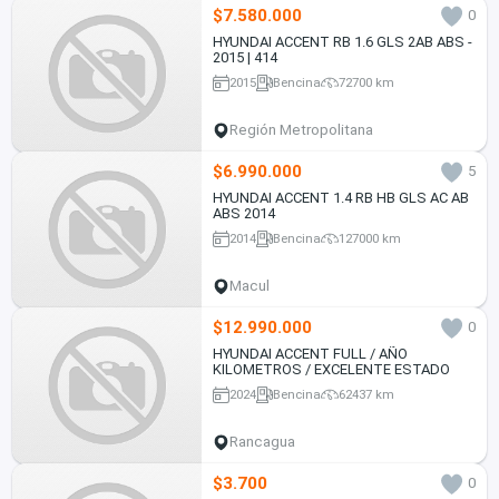
$7.580.000
0
HYUNDAI ACCENT RB 1.6 GLS 2AB ABS -
2015 | 414
2015
Bencina
72700 km
Región Metropolitana
$6.990.000
5
HYUNDAI ACCENT 1.4 RB HB GLS AC AB
ABS 2014
2014
Bencina
127000 km
Macul
$12.990.000
0
HYUNDAI ACCENT FULL / AÑO
KILOMETROS / EXCELENTE ESTADO
2024
Bencina
62437 km
Rancagua
$3.700
0