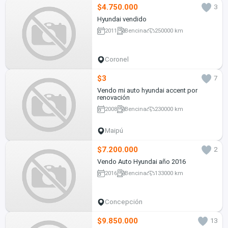
$4.750.000
3
Hyundai vendido
2011
Bencina
250000 km
Coronel
$3
7
Vendo mi auto hyundai accent por
renovación
2008
Bencina
230000 km
Maipú
$7.200.000
2
Vendo Auto Hyundai año 2016
2016
Bencina
133000 km
Concepción
$9.850.000
13