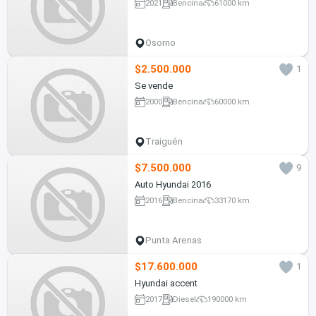
2021
Bencina
61000 km
Osorno
$2.500.000
1
Se vende
2000
Bencina
60000 km
Traiguén
$7.500.000
9
Auto Hyundai 2016
2016
Bencina
33170 km
Punta Arenas
$17.600.000
1
Hyundai accent
2017
Diesel
190000 km