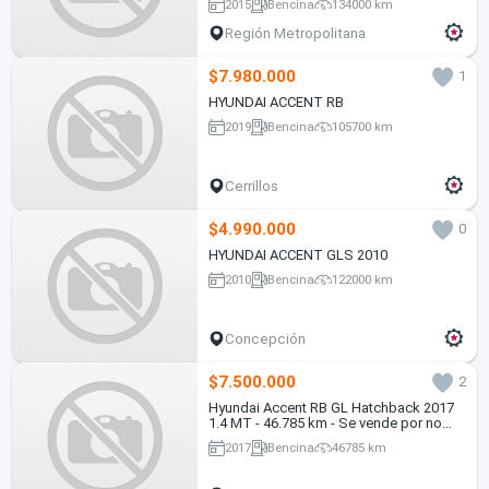
2015
Bencina
134000 km
Región Metropolitana
$7.980.000
1
HYUNDAI ACCENT RB
2019
Bencina
105700 km
Cerrillos
$4.990.000
0
HYUNDAI ACCENT GLS 2010
2010
Bencina
122000 km
Concepción
$7.500.000
2
Hyundai Accent RB GL Hatchback 2017
1.4 MT - 46.785 km - Se vende por no
uso
2017
Bencina
46785 km