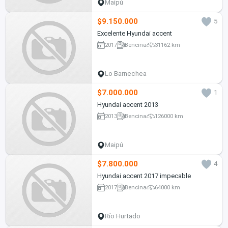
Maipú
$9.150.000
5
Excelente Hyundai accent
2017
Bencina
31162 km
Lo Barnechea
$7.000.000
1
Hyundai accent 2013
2013
Bencina
126000 km
Maipú
$7.800.000
4
Hyundai accent 2017 impecable
2017
Bencina
64000 km
Río Hurtado