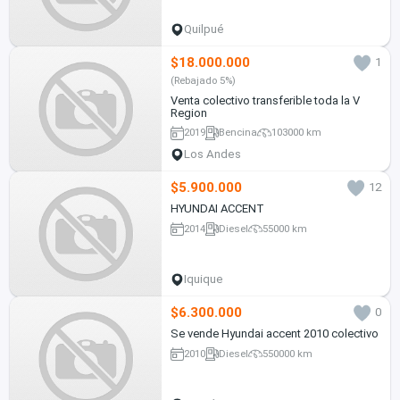
Quilpué
$18.000.000
1
(Rebajado 5%)
Venta colectivo transferible toda la V
Region
2019
Bencina
103000 km
Los Andes
$5.900.000
12
HYUNDAI ACCENT
2014
Diesel
55000 km
Iquique
$6.300.000
0
Se vende Hyundai accent 2010 colectivo
2010
Diesel
550000 km