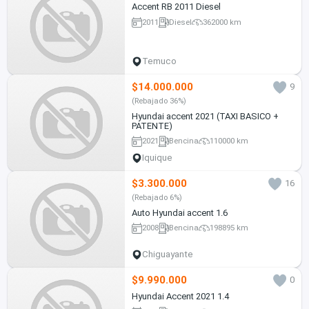
Accent RB 2011 Diesel
2011
Diesel
362000 km
Temuco
$14.000.000
9
(Rebajado 36%)
Hyundai accent 2021 (TAXI BASICO +
PATENTE)
2021
Bencina
110000 km
Iquique
$3.300.000
16
(Rebajado 6%)
Auto Hyundai accent 1.6
2008
Bencina
198895 km
Chiguayante
$9.990.000
0
Hyundai Accent 2021 1.4