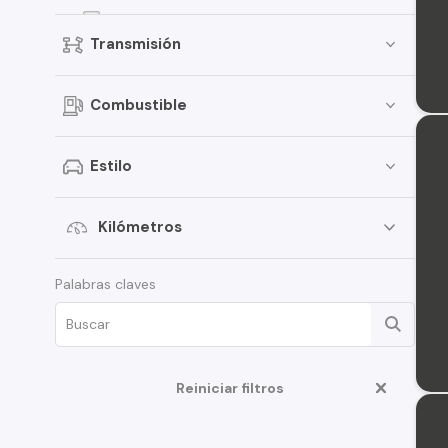
Elantra
Transmisión
Creta
Porter
Combustible
i30
Santamo
Estilo
Verna
i20
Kilómetros
Venue
Palabras claves
Grand i-10 Sedán
HD35
Terracan
Reiniciar filtros
Veloster
Creta Grand