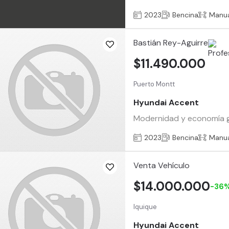
2023
Bencina
Manu
Bastián Rey-Aguirre
$11.490.000
Puerto Montt
Hyundai Accent
Modernidad y economía ga
2023
Bencina
Manu
Venta Vehículo
$14.000.000
-36
Iquique
Hyundai Accent