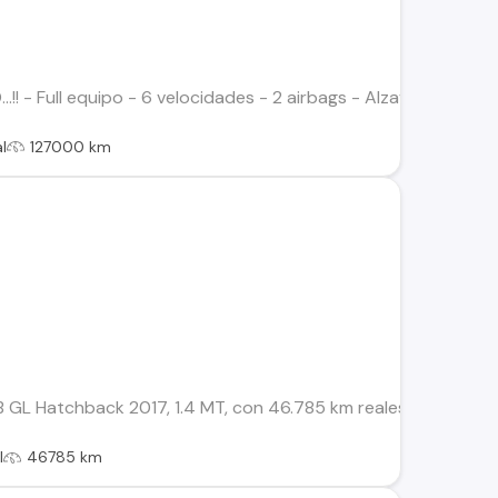
.!! - Full equipo - 6 velocidades - 2 airbags - Alzavidrios 4Pt
l
127000 km
GL Hatchback 2017, 1.4 MT, con 46.785 km reales. Venta direc
l
46785 km