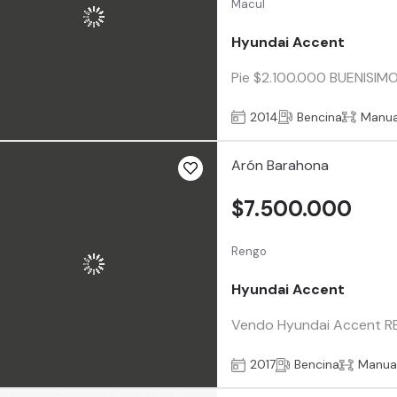
Macul
Hyundai Accent
Pie $2.100.000 BUENISIMO..
2014
Bencina
Manua
Arón Barahona
$7.500.000
Rengo
Hyundai Accent
Vendo Hyundai Accent RB 
2017
Bencina
Manua