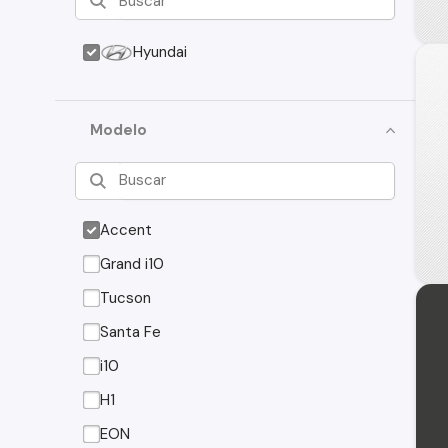
Hyundai
Modelo
Accent
Grand i10
Tucson
Santa Fe
i10
H1
EON