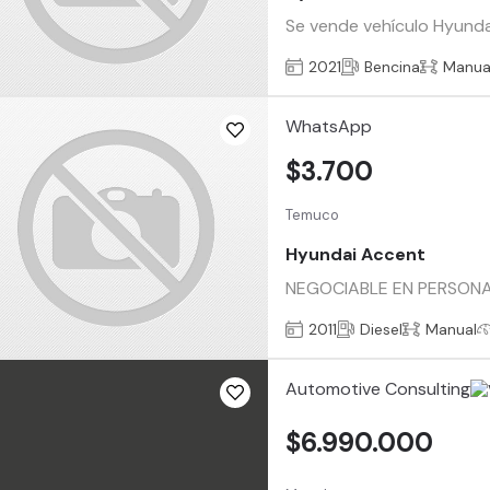
Se vende vehículo Hyunda
2021
Bencina
Manua
WhatsApp
$3.700
Temuco
Hyundai Accent
NEGOCIABLE EN PERSONA 
2011
Diesel
Manual
Automotive Consulting
$6.990.000