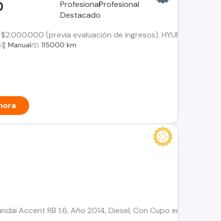
0
$2.000.000 (previa evaluación de ingresos). HYUNDAI ACCENT H
Manual
115000 km
hora
undai Accent RB 1.6, Año 2014, Diesel, Con Cupo en Línea 803