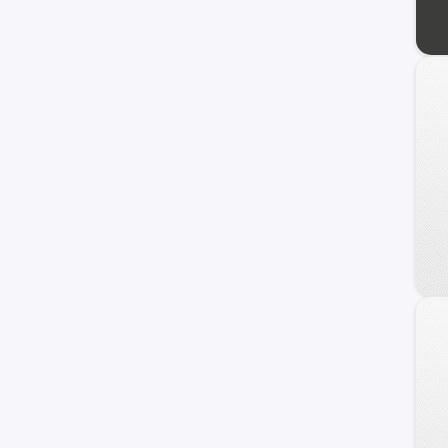
Veracruz
Azera
Coupe
Genesis
HCD-7
Ioniq
i40
ix20