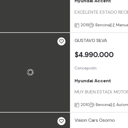
Hyundai Accent
EXCELENTE ESTADO RECI
2019
Bencina
Manua
GUSTAVO SILVA
$4.990.000
Concepción
Hyundai Accent
MUY BUEN ESTADI. MOTOR
2010
Bencina
Autom
Vision Cars Osorno