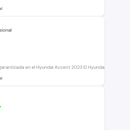
al
rantizada en el Hyundai Accent 2023 El Hyundai Accent es sin
al
%