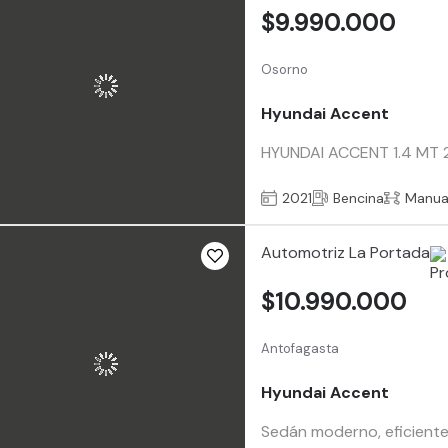
$9.990.000
Osorno
Hyundai Accent
HYUNDAI ACCENT 1.4 MT 202
2021
Bencina
Manua
Automotriz La Portada
$10.990.000
Antofagasta
Hyundai Accent
Sedán moderno, eficiente