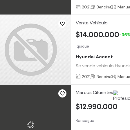
2021
Bencina
Manua
Venta Vehículo
$14.000.000
-36
Iquique
Hyundai Accent
Se vende vehículo Hyunda
2021
Bencina
Manua
Marcos Cifuentes
$12.990.000
Rancagua