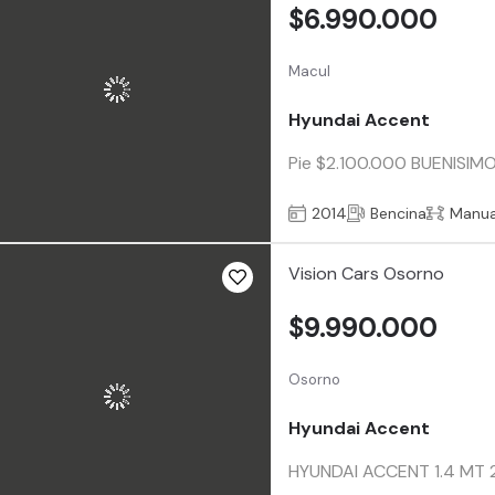
$6.990.000
Macul
Hyundai Accent
Pie $2.100.000 BUENISIMO..
2014
Bencina
Manua
Vision Cars Osorno
$9.990.000
Osorno
Hyundai Accent
HYUNDAI ACCENT 1.4 MT 202