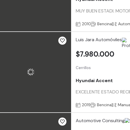
MUY BUEN ESTADI. MOTOR
2010
Bencina
Autom
Luis Jara Automóviles
$7.980.000
Cerrillos
Hyundai Accent
EXCELENTE ESTADO RECI
2019
Bencina
Manua
Automotive Consulting