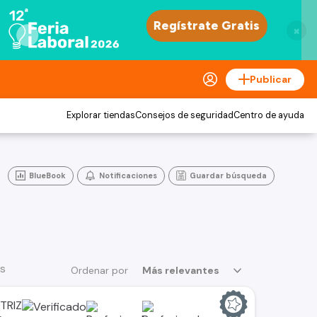
×
Publicar
Explorar tiendas
Consejos de seguridad
Centro de ayuda
BlueBook
Notificaciones
Guardar búsqueda
os
Ordenar por
Más relevantes
TRIZ