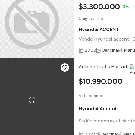
$3.300.000
-6%
Chiguayante
Hyundai ACCENT
Vendo Hyundai accent 1.6 
2008
Bencina
Manu
Automotriz La Portada
$10.990.000
Antofagasta
Hyundai Accent
Sedán moderno, eficiente
2023
Bencina
Manu