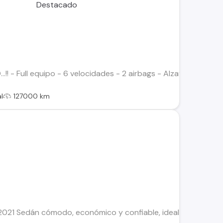
.!! - Full equipo - 6 velocidades - 2 airbags - Alzavidrios 4Pt
l
127000 km
1 Sedán cómodo, económico y confiable, ideal para ciudad y u