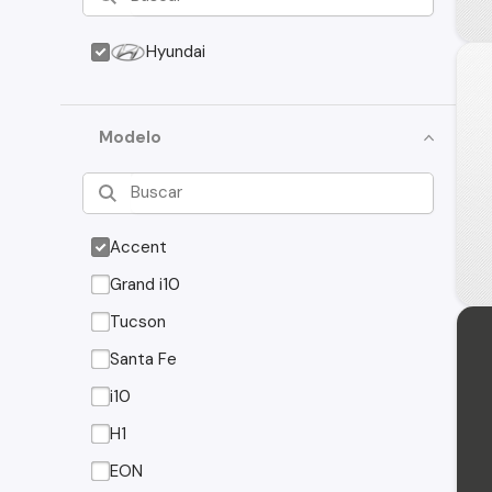
Hyundai
Modelo
Accent
Grand i10
Tucson
Santa Fe
i10
H1
EON