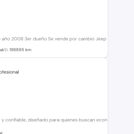
año 2008 3er dueño Se vende por cambio Jeep para uso en camp
al
198895 km
 y confiable, diseñado para quienes buscan economía, comodid
al