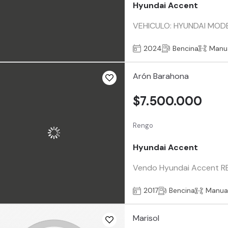
Hyundai Accent
VEHICULO: HYUNDAI MODE
2024
Bencina
Manu
Arón Barahona
$7.500.000
Rengo
Hyundai Accent
Vendo Hyundai Accent RB 
2017
Bencina
Manua
Marisol