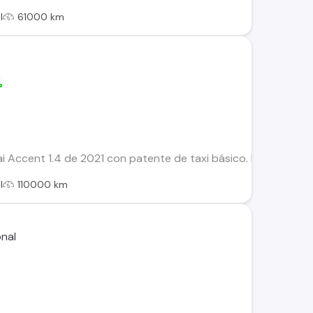
l
61000 km
%
i Accent 1.4 de 2021 con patente de taxi básico. En excelent
l
110000 km