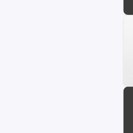
Veracruz
Azera
Coupe
Genesis
HCD-7
Ioniq
i40
ix20