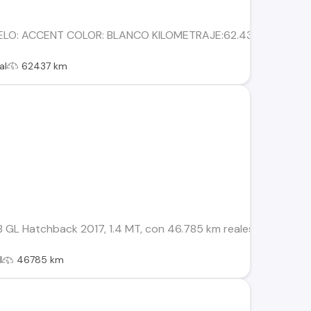
LO: ACCENT COLOR: BLANCO KILOMETRAJE:62.437 COMBUSTIB
al
62437 km
GL Hatchback 2017, 1.4 MT, con 46.785 km reales. Venta direc
l
46785 km