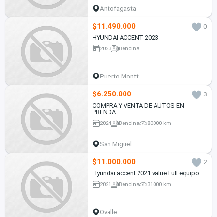
Antofagasta
$11.490.000
0
HYUNDAI ACCENT 2023
2023
Bencina
Puerto Montt
$6.250.000
3
COMPRA Y VENTA DE AUTOS EN
PRENDA.
2024
Bencina
80000 km
San Miguel
$11.000.000
2
Hyundai accent 2021 value Full equipo
2021
Bencina
31000 km
Ovalle