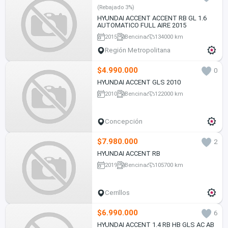
(Rebajado 3%)
HYUNDAI ACCENT ACCENT RB GL 1.6
AUTOMATICO FULL AIRE 2015
2015
Bencina
134000 km
Región Metropolitana
$4.990.000
0
HYUNDAI ACCENT GLS 2010
2010
Bencina
122000 km
Concepción
$7.980.000
2
HYUNDAI ACCENT RB
2019
Bencina
105700 km
Cerrillos
$6.990.000
6
HYUNDAI ACCENT 1.4 RB HB GLS AC AB