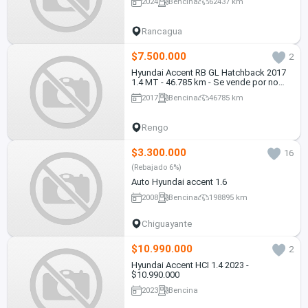
2024
Bencina
62437 km
Rancagua
$7.500.000
2
Hyundai Accent RB GL Hatchback 2017
1.4 MT - 46.785 km - Se vende por no
uso
2017
Bencina
46785 km
Rengo
$3.300.000
16
(Rebajado 6%)
Auto Hyundai accent 1.6
2008
Bencina
198895 km
Chiguayante
$10.990.000
2
Hyundai Accent HCI 1.4 2023 -
$10.990.000
2023
Bencina