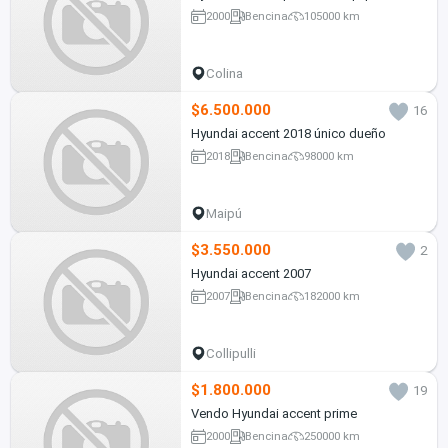
2000
Bencina
105000 km
Colina
$6.500.000
16
Hyundai accent 2018 único dueño
2018
Bencina
98000 km
Maipú
$3.550.000
2
Hyundai accent 2007
2007
Bencina
182000 km
Collipulli
$1.800.000
19
Vendo Hyundai accent prime
2000
Bencina
250000 km