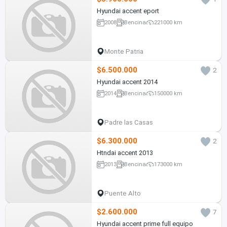
Hyundai accent eport
2008
Bencina
221000 km
Monte Patria
$6.500.000
2
Hyundai accent 2014
2014
Bencina
150000 km
Padre las Casas
$6.300.000
2
Htndai accent 2013
2013
Bencina
173000 km
Puente Alto
$2.600.000
7
Hyundai accent prime full equipo