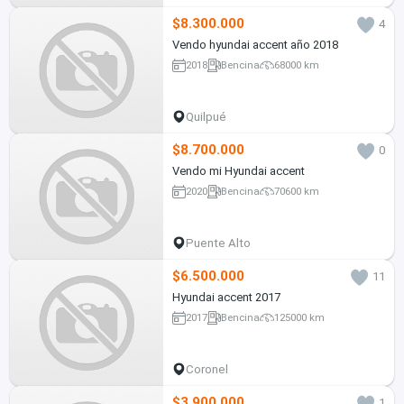
$8.300.000
4
Vendo hyundai accent año 2018
2018
Bencina
68000 km
Quilpué
$8.700.000
0
Vendo mi Hyundai accent
2020
Bencina
70600 km
Puente Alto
$6.500.000
11
Hyundai accent 2017
2017
Bencina
125000 km
Coronel
$3.900.000
1