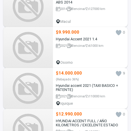
ABS 2014
2014
Bencina
127000 km
Macul
$9.990.000
0
Hyundai Accent 2021 1.4
2021
Bencina
61000 km
Osorno
$14.000.000
9
(Rebajado 36%)
Hyundai accent 2021 (TAXI BASICO +
PATENTE)
2021
Bencina
110000 km
Iquique
$12.990.000
0
HYUNDAI ACCENT FULL / AÑO
KILOMETROS / EXCELENTE ESTADO