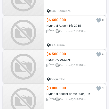
San Clemente
$6.600.000
8
Hyundai Accent Hb 2015
2015
Bencina
163000 km
La Serena
$4.500.000
6
HYUNDAI ACCENT
2011
Bencina
127510 km
Coquimbo
$3.000.000
1
Hyundai accent prime 2004, 1.6
2004
Bencina
319000 km