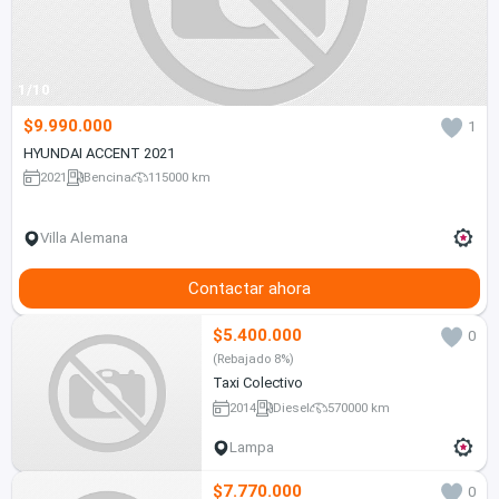
1/10
$9.990.000
1
HYUNDAI ACCENT 2021
2021
Bencina
115000 km
Villa Alemana
Contactar ahora
$5.400.000
0
(Rebajado 8%)
Taxi Colectivo
2014
Diesel
570000 km
Lampa
$7.770.000
0