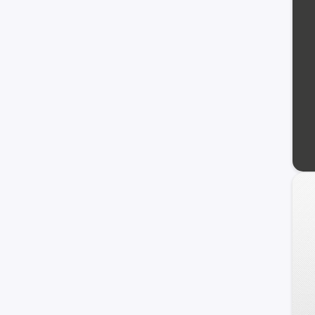
Genesis
HCD-7
Ioniq
i40
ix20