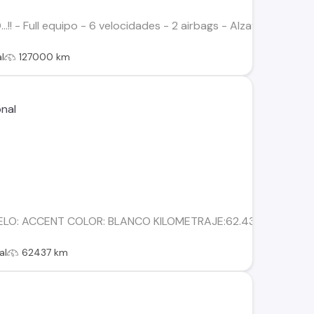
.!! - Full equipo - 6 velocidades - 2 airbags - Alzavidrios 4Pt
l
127000 km
LO: ACCENT COLOR: BLANCO KILOMETRAJE:62.437 COMBUSTIB
al
62437 km