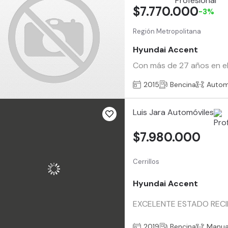
$7.770.000
-3%
Región Metropolitana
Hyundai Accent
Con más de 27 años en el
2015
Bencina
Autom
Luis Jara Automóviles
$7.980.000
Cerrillos
Hyundai Accent
EXCELENTE ESTADO RECI
2019
Bencina
Manua