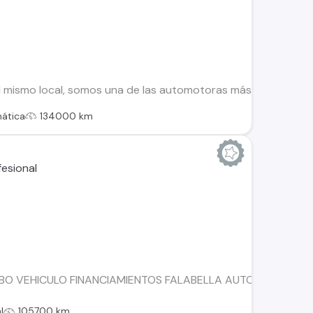
 mismo local, somos una de las automotoras más antiguas de 
ática
134000 km
BO VEHICULO FINANCIAMIENTOS FALABELLA AUTOFIN TANNE
l
105700 km