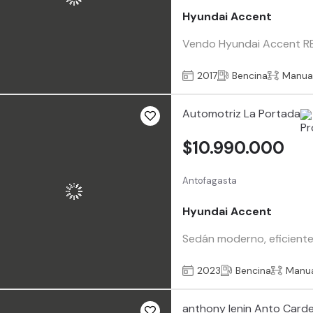
Hyundai Accent
Vendo Hyundai Accent RB 
2017
Bencina
Manua
Automotriz La Portada
$10.990.000
Antofagasta
Hyundai Accent
Sedán moderno, eficiente
2023
Bencina
Manu
anthony lenin Anto Card