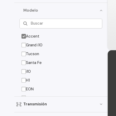
Modelo
Accent
Grand i10
Tucson
Santa Fe
i10
H1
EON
Elantra
Transmisión
Creta
Porter