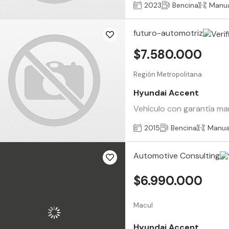
2023
Bencina
Manu
futuro-automotriz
$7.580.000
Región Metropolitana
Hyundai Accent
Vehículo con garantía man
2015
Bencina
Manua
Automotive Consulting
$6.990.000
Macul
Hyundai Accent