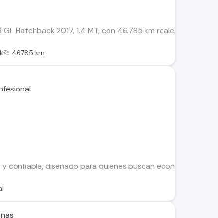
GL Hatchback 2017, 1.4 MT, con 46.785 km reales. Venta direc
l
46785 km
 y confiable, diseñado para quienes buscan economía, comodid
al
enas