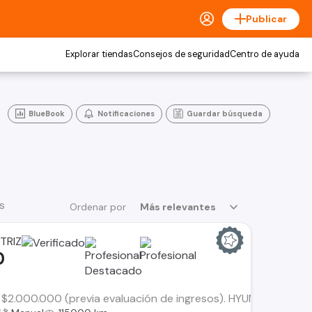
Publicar
Explorar tiendas
Consejos de seguridad
Centro de ayuda
BlueBook
Notificaciones
Guardar búsqueda
s
Ordenar por
Más relevantes
TRIZ
0
$2.000.000 (previa evaluación de ingresos). HYUNDAI ACCENT H