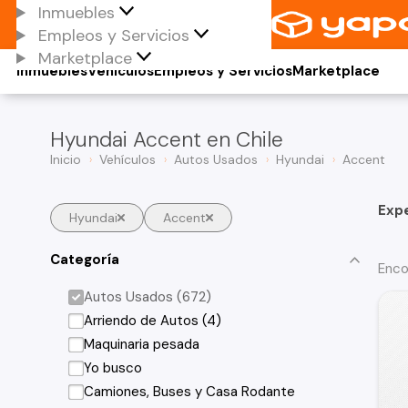
Inmuebles
Empleos y Servicios
Marketplace
Inmuebles
Vehículos
Empleos y Servicios
Marketplace
Hyundai Accent en Chile
Inicio
Vehículos
Autos Usados
Hyundai
Accent
Exp
Hyundai
Accent
Categoría
Enco
Autos Usados (672)
Arriendo de Autos (4)
Maquinaria pesada
Yo busco
Camiones, Buses y Casa Rodante