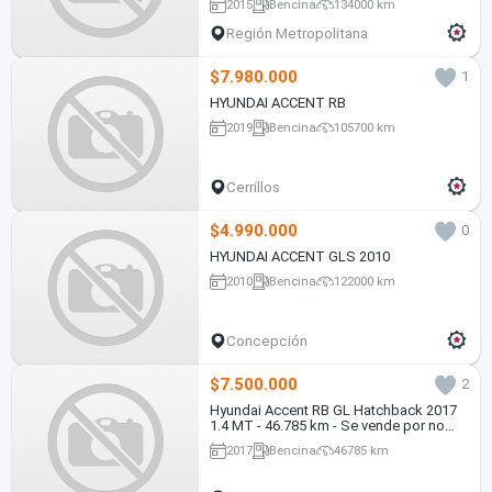
2015
Bencina
134000 km
Región Metropolitana
$7.980.000
1
HYUNDAI ACCENT RB
2019
Bencina
105700 km
Cerrillos
$4.990.000
0
HYUNDAI ACCENT GLS 2010
2010
Bencina
122000 km
Concepción
$7.500.000
2
Hyundai Accent RB GL Hatchback 2017
1.4 MT - 46.785 km - Se vende por no
uso
2017
Bencina
46785 km