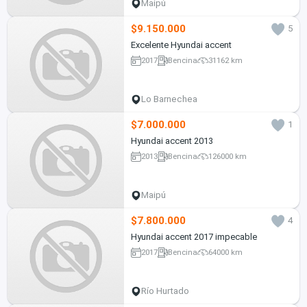
Maipú
$9.150.000
5
Excelente Hyundai accent
2017
Bencina
31162 km
Lo Barnechea
$7.000.000
1
Hyundai accent 2013
2013
Bencina
126000 km
Maipú
$7.800.000
4
Hyundai accent 2017 impecable
2017
Bencina
64000 km
Río Hurtado