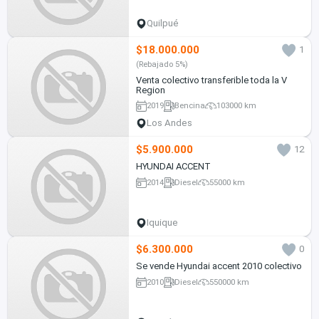
Quilpué
$18.000.000
1
(Rebajado 5%)
Venta colectivo transferible toda la V
Region
2019
Bencina
103000 km
Los Andes
$5.900.000
12
HYUNDAI ACCENT
2014
Diesel
55000 km
Iquique
$6.300.000
0
Se vende Hyundai accent 2010 colectivo
2010
Diesel
550000 km