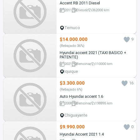
Accent RB 2011 Diesel
2011
Diesel
362000 km
Temuco
$14.000.000
9
(Rebajado 36%)
Hyundai accent 2021 (TAXI BASICO +
PATENTE)
2021
Bencina
110000 km
Iquique
$3.300.000
16
(Rebajado 6%)
Auto Hyundai accent 1.6
2008
Bencina
198895 km
Chiguayante
$9.990.000
0
Hyundai Accent 2021 1.4