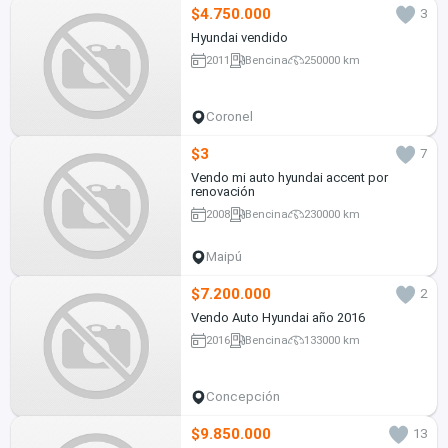
$4.750.000
3
Hyundai vendido
2011
Bencina
250000 km
Coronel
$3
7
Vendo mi auto hyundai accent por
renovación
2008
Bencina
230000 km
Maipú
$7.200.000
2
Vendo Auto Hyundai año 2016
2016
Bencina
133000 km
Concepción
$9.850.000
13