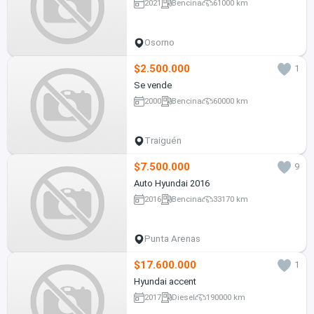
2021
Bencina
61000 km
Osorno
$2.500.000
1
Se vende
2000
Bencina
60000 km
Traiguén
$7.500.000
9
Auto Hyundai 2016
2016
Bencina
33170 km
Punta Arenas
$17.600.000
1
Hyundai accent
2017
Diesel
190000 km