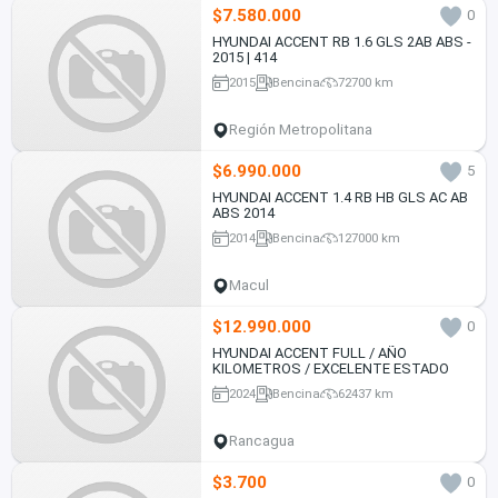
$7.580.000
0
HYUNDAI ACCENT RB 1.6 GLS 2AB ABS -
2015 | 414
2015
Bencina
72700 km
Región Metropolitana
$6.990.000
5
HYUNDAI ACCENT 1.4 RB HB GLS AC AB
ABS 2014
2014
Bencina
127000 km
Macul
$12.990.000
0
HYUNDAI ACCENT FULL / AÑO
KILOMETROS / EXCELENTE ESTADO
2024
Bencina
62437 km
Rancagua
$3.700
0