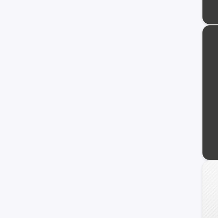
Veracruz
Azera
Coupe
Genesis
HCD-7
Ioniq
i40
ix20