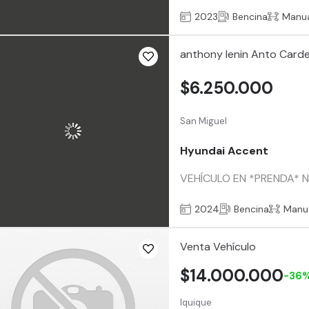
2023
Bencina
Manu
anthony lenin Anto Card
$6.250.000
San Miguel
Hyundai Accent
VEHÍCULO EN *PRENDA* NU
2024
Bencina
Manu
Venta Vehículo
$14.000.000
-36
Iquique