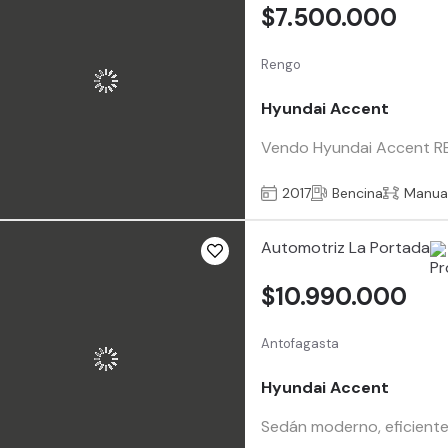
$7.500.000
Rengo
Hyundai Accent
Vendo Hyundai Accent RB 
2017
Bencina
Manua
Automotriz La Portada
$10.990.000
Antofagasta
Hyundai Accent
Sedán moderno, eficiente