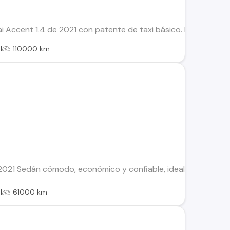
i Accent 1.4 de 2021 con patente de taxi básico. En excelent
l
110000 km
1 Sedán cómodo, económico y confiable, ideal para ciudad y u
l
61000 km