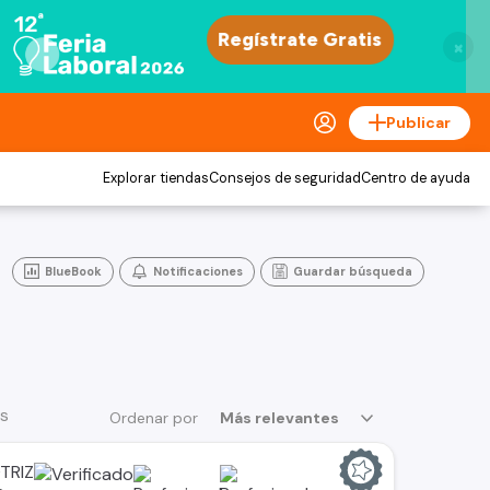
×
Publicar
Explorar tiendas
Consejos de seguridad
Centro de ayuda
BlueBook
Notificaciones
Guardar búsqueda
os
Ordenar por
Más relevantes
TRIZ