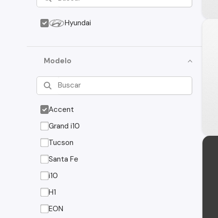
Hyundai
Modelo
Accent
Grand i10
Tucson
Santa Fe
i10
H1
EON