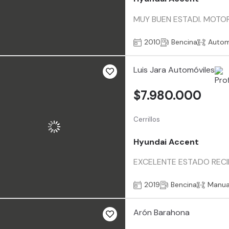
MUY BUEN ESTADI. MOTOR
2010
Bencina
Autom
Luis Jara Automóviles
$7.980.000
Cerrillos
Hyundai Accent
EXCELENTE ESTADO RECI
2019
Bencina
Manua
Arón Barahona