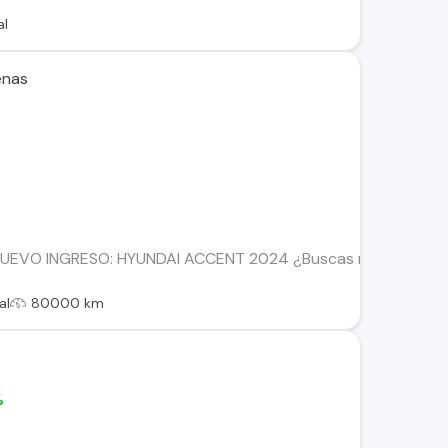
al
enas
EVO INGRESO: HYUNDAI ACCENT 2024 ¿Buscas modernidad, econ
al
80000 km
%