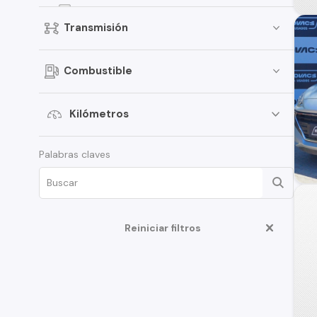
EON
Transmisión
Elantra
Creta
Combustible
Porter
i30
Kilómetros
Santamo
Palabras claves
i20
Verna
Venue
Grand i-10 Sedán
Reiniciar filtros
HD35
Veloster
Creta Grand