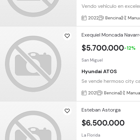
Vendo vehículo en excelen
2022
Bencina
Manu
Exequiel Moncada Navar
$5.700.000
-12%
San Miguel
Hyundai ATOS
Se vende hermoso city car
2021
Bencina
Manua
Esteban Astorga
$6.500.000
La Florida