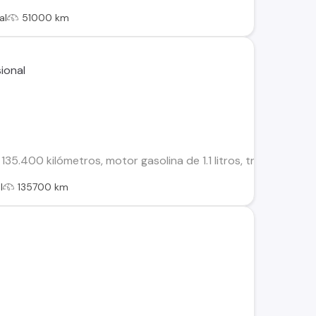
al
51000 km
135.400 kilómetros, motor gasolina de 1.1 litros, transmisión m
l
135700 km