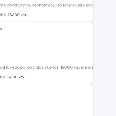
te condiciones, económico, uso familiar, aire acondicionado, c
al
28000 km
ro
d full equipo, solo dos dueños, 18000 km, manual, color gris 
l
18000 km