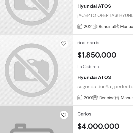
Hyundai ATOS
¡ACEPTO OFERTAS! HYUND
2021
Bencina
Manua
rina barria
$1.850.000
La Cisterna
Hyundai ATOS
segunda dueña , perfecto 
2001
Bencina
Manua
Carlos
$4.000.000