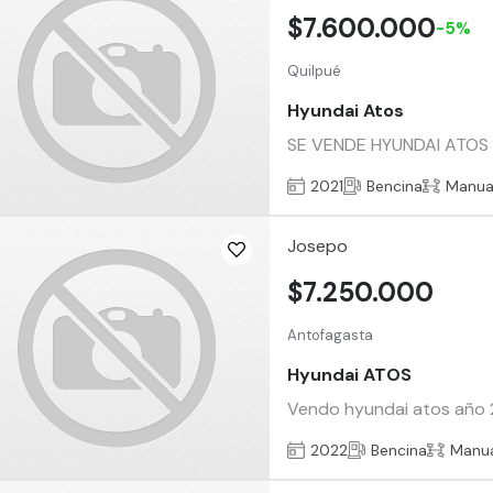
$7.600.000
-5%
Quilpué
Hyundai Atos
SE VENDE HYUNDAI ATOS 202
2021
Bencina
Manua
Josepo
$7.250.000
Antofagasta
Hyundai ATOS
Vendo hyundai atos año 20
2022
Bencina
Manu