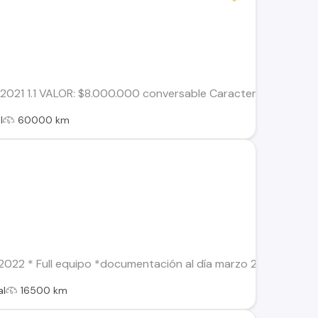
1 1.1 VALOR: $8.000.000 conversable Características: • Año: 
l
60000 km
22 * Full equipo *documentación al día marzo 2024 *cierre cen
al
16500 km