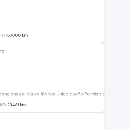
l
163000 km
oro
nciones al día en fábrica Único dueño Permiso de circulació
l
29451 km