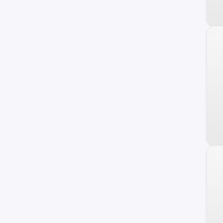
Galloper
Staria
Terracan
Getz
H100
Sonata
Grand Santa Fe
Porter II
Genesis Coupe
Kona
Starex
Avante
Trajet