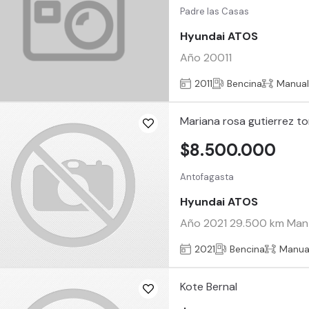
Padre las Casas
Hyundai ATOS
Año 20011
2011
Bencina
Manua
Mariana rosa gutierrez t
$8.500.000
Antofagasta
Hyundai ATOS
Año 2021 29.500 km Mante
2021
Bencina
Manua
Kote Bernal