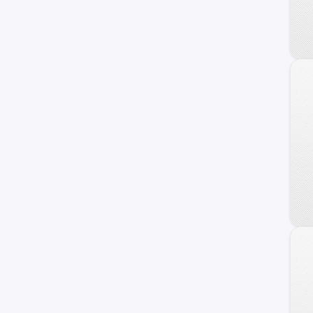
Veracruz
Azera
Coupe
Genesis
HCD-7
Ioniq
i40
ix20