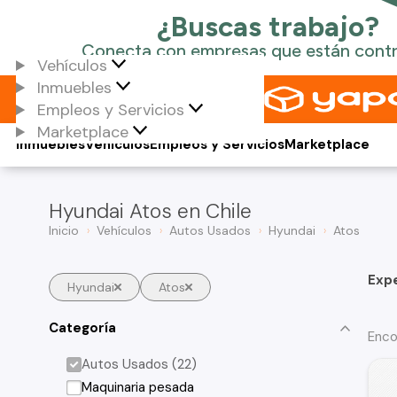
Vehículos
Inmuebles
Empleos y Servicios
Marketplace
Inmuebles
Vehículos
Empleos y Servicios
Marketplace
Hyundai Atos en Chile
Inicio
Vehículos
Autos Usados
Hyundai
Atos
Exp
Hyundai
Atos
Categoría
Enco
Autos Usados (22)
Maquinaria pesada