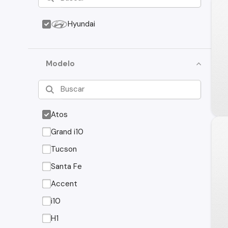
Hyundai
Modelo
Atos
Grand i10
Tucson
Santa Fe
Accent
i10
H1