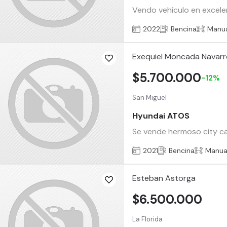
Vendo vehículo en excelen
2022
Bencina
Manu
Exequiel Moncada Navar
$5.700.000
-12%
San Miguel
Hyundai ATOS
Se vende hermoso city car
2021
Bencina
Manua
Esteban Astorga
$6.500.000
La Florida