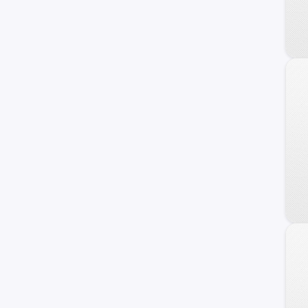
Veracruz
Azera
Coupe
Genesis
HCD-7
Ioniq
i40
ix20