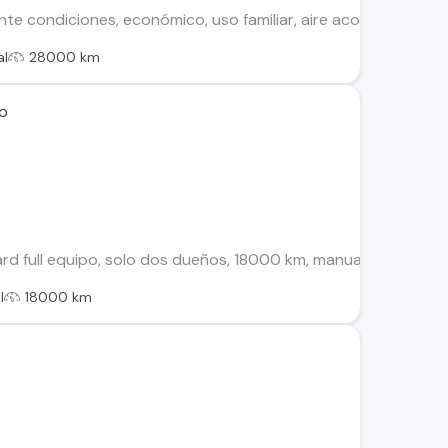
te condiciones, económico, uso familiar, aire acondicionado, c
al
28000 km
ro
d full equipo, solo dos dueños, 18000 km, manual, color gris 
l
18000 km