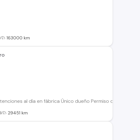
l
163000 km
oro
nciones al día en fábrica Único dueño Permiso de circulació
l
29451 km