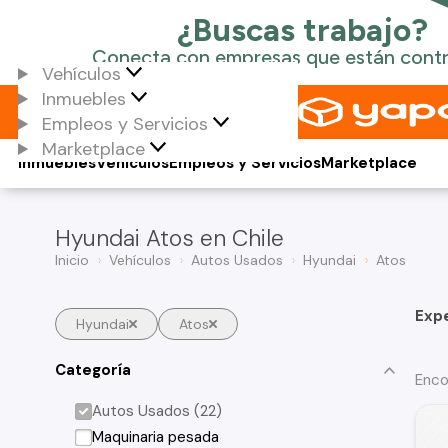
Vehículos
Inmuebles
Empleos y Servicios
Marketplace
Inmuebles
Vehículos
Empleos y Servicios
Marketplace
Hyundai Atos en Chile
Inicio
Vehículos
Autos Usados
Hyundai
Atos
Exp
Hyundai
Atos
Categoría
Enco
Autos Usados (22)
Maquinaria pesada