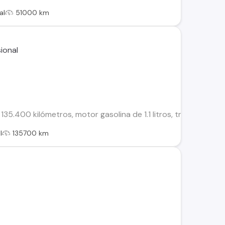
al
51000 km
135.400 kilómetros, motor gasolina de 1.1 litros, transmisión m
l
135700 km