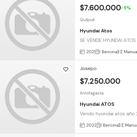
$7.600.000
-5%
Quilpué
Hyundai Atos
SE VENDE HYUNDAI ATOS 202
2021
Bencina
Manua
Josepo
$7.250.000
Antofagasta
Hyundai ATOS
Vendo hyundai atos año 20
2022
Bencina
Manu