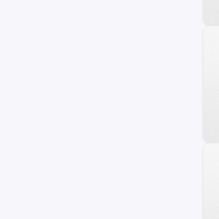
Galloper
Staria
Terracan
Getz
H100
Sonata
Grand Santa Fe
Porter II
Genesis Coupe
Kona
Starex
Avante
Trajet