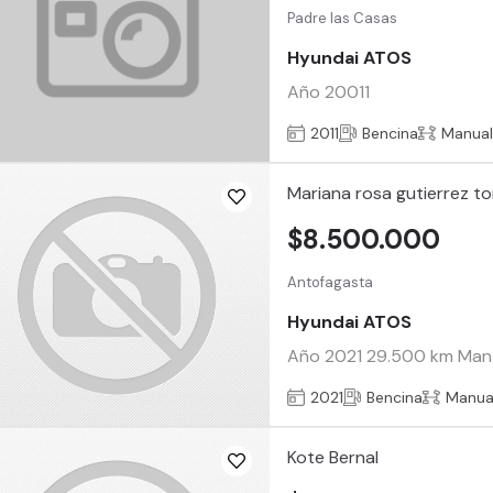
Padre las Casas
Hyundai ATOS
Año 20011
2011
Bencina
Manua
Mariana rosa gutierrez t
$8.500.000
Antofagasta
Hyundai ATOS
Año 2021 29.500 km Mante
2021
Bencina
Manua
Kote Bernal