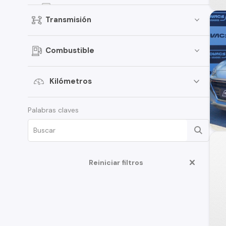
EON
Transmisión
Elantra
Creta
Combustible
Porter
i30
Kilómetros
Santamo
Palabras claves
i20
Verna
Venue
Grand i-10 Sedán
Reiniciar filtros
HD35
Veloster
Creta Grand