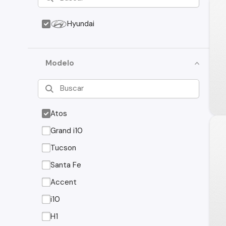
Hyundai
Modelo
Atos
Grand i10
Tucson
Santa Fe
Accent
i10
H1