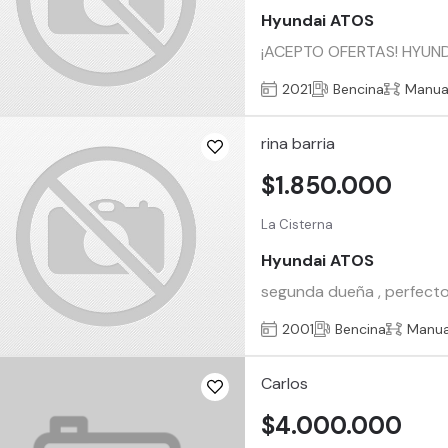
Hyundai ATOS
¡ACEPTO OFERTAS! HYUND
2021
Bencina
Manua
rina barria
$1.850.000
La Cisterna
Hyundai ATOS
segunda dueña , perfecto 
2001
Bencina
Manua
Carlos
$4.000.000