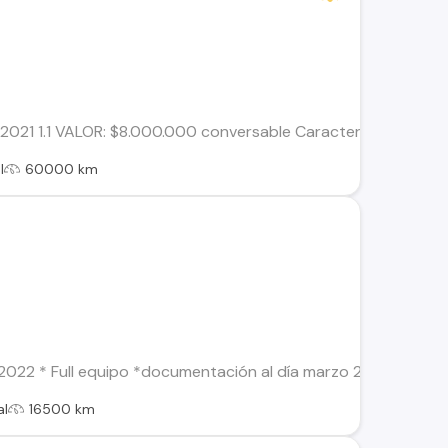
1 1.1 VALOR: $8.000.000 conversable Características: • Año: 
l
60000 km
22 * Full equipo *documentación al día marzo 2024 *cierre cen
al
16500 km