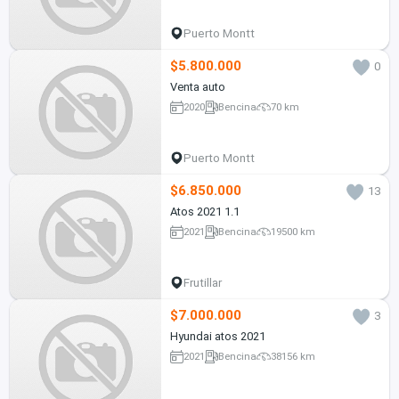
Puerto Montt
$5.800.000
0
Venta auto
2020
Bencina
70 km
Puerto Montt
$6.850.000
13
Atos 2021 1.1
2021
Bencina
19500 km
Frutillar
$7.000.000
3
Hyundai atos 2021
2021
Bencina
38156 km