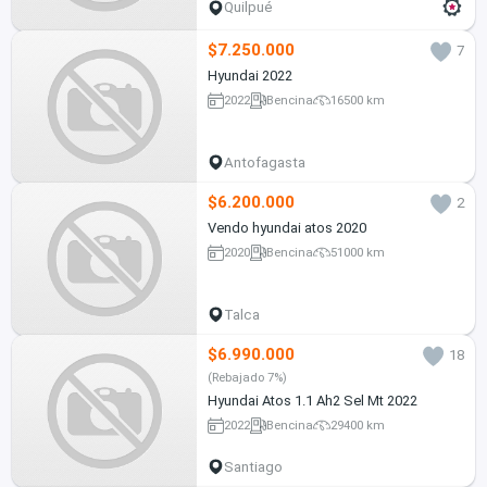
Quilpué
$7.250.000
7
Hyundai 2022
2022
Bencina
16500 km
Antofagasta
$6.200.000
2
Vendo hyundai atos 2020
2020
Bencina
51000 km
Talca
$6.990.000
18
(Rebajado 7%)
Hyundai Atos 1.1 Ah2 Sel Mt 2022
2022
Bencina
29400 km
Santiago