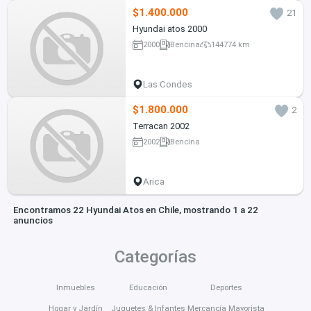
$1.400.000
21
Hyundai atos 2000
2000
Bencina
144774 km
Las Condes
$1.800.000
2
Terracan 2002
2002
Bencina
Arica
Encontramos 22 Hyundai Atos en Chile, mostrando 1 a 22
anuncios
Categorías
Inmuebles
Educación
Deportes
Hogar y Jardín
Juguetes & Infantes
Mercancía Mayorista