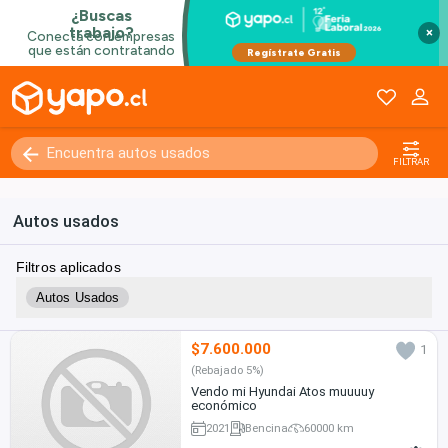
×
FILTRAR
Autos usados
Filtros aplicados
Autos Usados
$7.600.000
1
(Rebajado 5%)
Vendo mi Hyundai Atos muuuuy
económico
2021
Bencina
60000 km