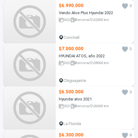
$6.990.000
3
Vendo Atos Plus Hyundai 2022
2022
Bencina
52000 km
Conchalí
$7.000.000
5
HYUNDAI ATOS, año 2022
2022
Bencina
28000 km
Chiguayante
$6.500.000
3
Hyundai atos 2021
2021
Bencina
36000 km
La Florida
$6.300.000
9