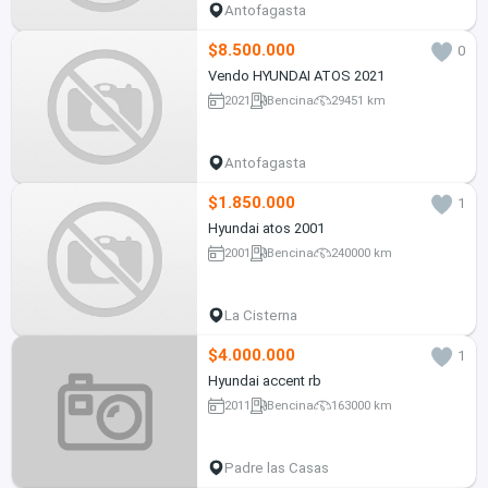
Antofagasta
$8.500.000
0
Vendo HYUNDAI ATOS 2021
2021
Bencina
29451 km
Antofagasta
$1.850.000
1
Hyundai atos 2001
2001
Bencina
240000 km
La Cisterna
$4.000.000
1
Hyundai accent rb
2011
Bencina
163000 km
Padre las Casas