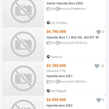
Vendo Hyundai Atos 2020
2020
Bencina
48000 km
Las Condes
$6.790.000
0
Hyundai Atos 1.1 AH2 SEL 4X2 MT 5P.
2021
Bencina
135700 km
Temuco
$5.700.000
10
(Rebajado 12%)
Hyundai atos 2021
2021
Bencina
18000 km
San Miguel
$6.500.000
0
Hyundai atos 2022