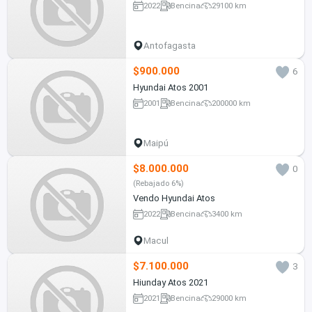
2022
Bencina
29100 km
Antofagasta
$900.000
6
Hyundai Atos 2001
2001
Bencina
200000 km
Maipú
$8.000.000
0
(Rebajado 6%)
Vendo Hyundai Atos
2022
Bencina
3400 km
Macul
$7.100.000
3
Hiunday Atos 2021
2021
Bencina
29000 km