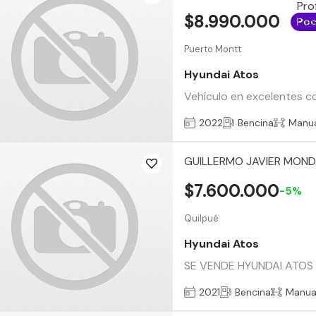
$8.990.000
Poc
Puerto Montt
Hyundai Atos
Vehículo en excelentes c
2022
Bencina
Manu
GUILLERMO JAVIER MON
$7.600.000
-5%
Quilpué
Hyundai Atos
SE VENDE HYUNDAI ATOS 202
2021
Bencina
Manua