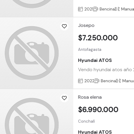
2021
Bencina
Manua
Josepo
$7.250.000
Antofagasta
Hyundai ATOS
Vendo hyundai atos año 20
2022
Bencina
Manu
Rosa elena
$6.990.000
Conchalí
Hyundai ATOS