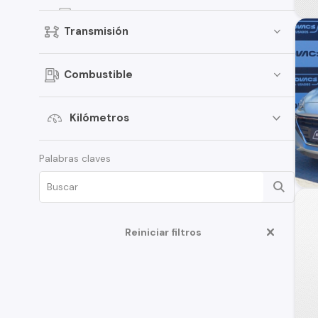
EON
Transmisión
Elantra
Creta
Combustible
Porter
i30
Kilómetros
Santamo
Palabras claves
Verna
i20
Venue
Grand i-10 Sedán
Reiniciar filtros
HD35
Terracan
Veloster