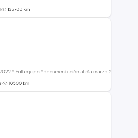
l
135700 km
22 * Full equipo *documentación al día marzo 2024 *cierre cen
al
16500 km