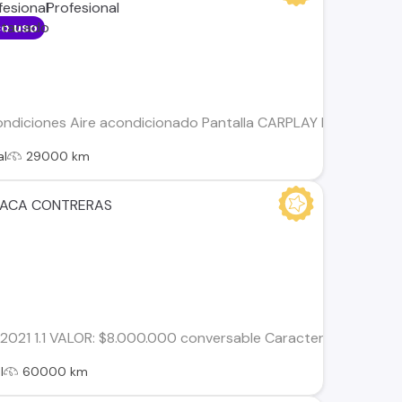
o uso
ondiciones Aire acondicionado Pantalla CARPLAY Bluetooth Mo
al
29000 km
DACA CONTRERAS
1 1.1 VALOR: $8.000.000 conversable Características: • Año: 
l
60000 km