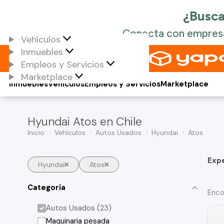
Vehículos
Inmuebles
Empleos y Servicios
Marketplace
Inmuebles
Vehículos
Empleos y Servicios
Marketplace
Hyundai Atos en Chile
Inicio
Vehículos
Autos Usados
Hyundai
Atos
Exp
Hyundai
Atos
Categoría
Enco
Autos Usados (23)
Maquinaria pesada