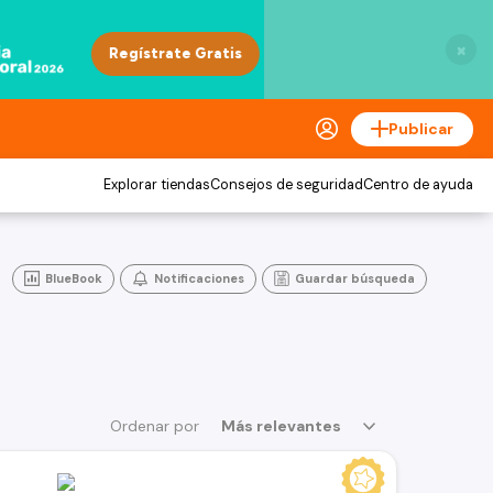
×
Publicar
Explorar tiendas
Consejos de seguridad
Centro de ayuda
BlueBook
Notificaciones
Guardar búsqueda
Ordenar por
Más relevantes