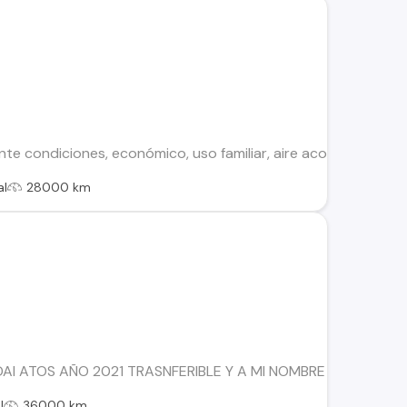
te condiciones, económico, uso familiar, aire acondicionado, c
al
28000 km
AI ATOS AÑO 2021 TRASNFERIBLE Y A MI NOMBRE SOLO 2 DU
l
36000 km