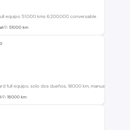
ull equipo 51.000 kms 6.200.000 conversable
al
51000 km
ro
d full equipo, solo dos dueños, 18000 km, manual, color gris 
l
18000 km