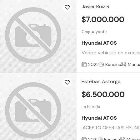
Javier Ruiz R
$7.000.000
Chiguayante
Hyundai ATOS
Vendo vehículo en excelen
2022
Bencina
Manu
Esteban Astorga
$6.500.000
La Florida
Hyundai ATOS
¡ACEPTO OFERTAS! HYUND
2021
Bencina
Manua