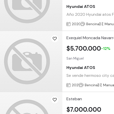
Hyundai ATOS
Año 2020 Hyundai atos F
2020
Bencina
Manu
Exequiel Moncada Navar
$5.700.000
-12%
San Miguel
Hyundai ATOS
Se vende hermoso city car
2021
Bencina
Manua
Esteban
$7.000.000