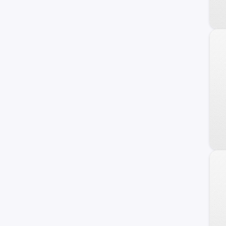
Creta Grand
Staria
Galloper
H100
Sonata
Getz
Grand Santa Fe
Genesis Coupe
Kona
Porter II
Starex
Avante
Trajet