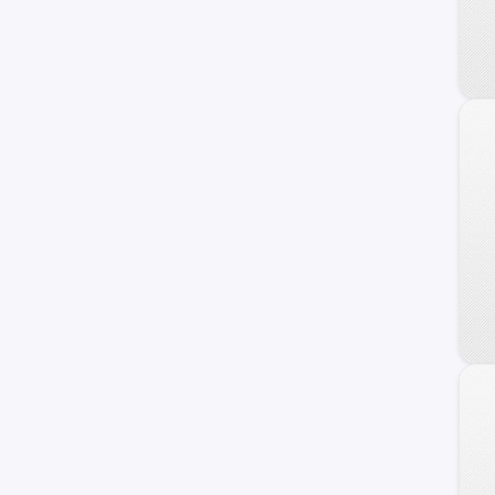
Veracruz
Azera
Coupe
Genesis
HCD-7
Ioniq
i40
ix20