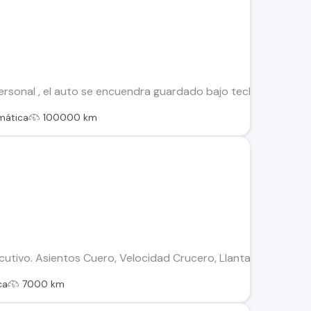
sonal , el auto se encuendra guardado bajo techo .... auto a
mática
100000 km
utivo. Asientos Cuero, Velocidad Crucero, Llantas 18 , Neumá
ca
7000 km