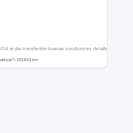
14 al dia transferible buenas condiciones detalles esteticos 
ática
132453 km