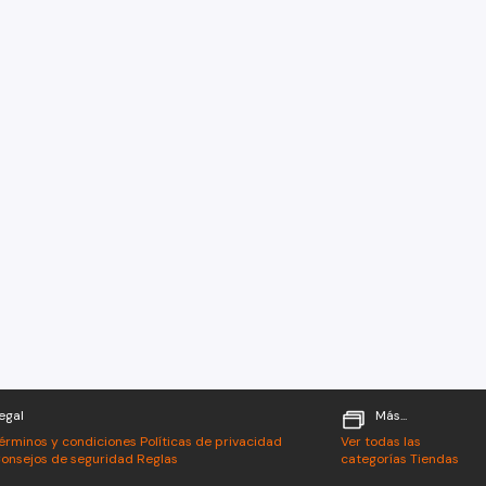
egal
Más...
érminos y condiciones
Políticas de privacidad
Ver todas las
onsejos de seguridad
Reglas
categorías
Tiendas