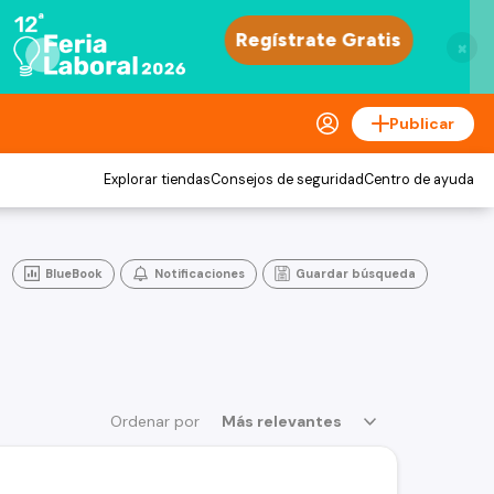
×
Publicar
Explorar tiendas
Consejos de seguridad
Centro de ayuda
BlueBook
Notificaciones
Guardar búsqueda
Ordenar por
Más relevantes