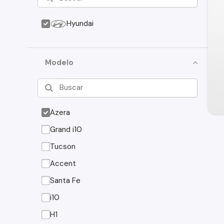
Hyundai
Modelo
Azera
Grand i10
Tucson
Accent
Santa Fe
i10
H1