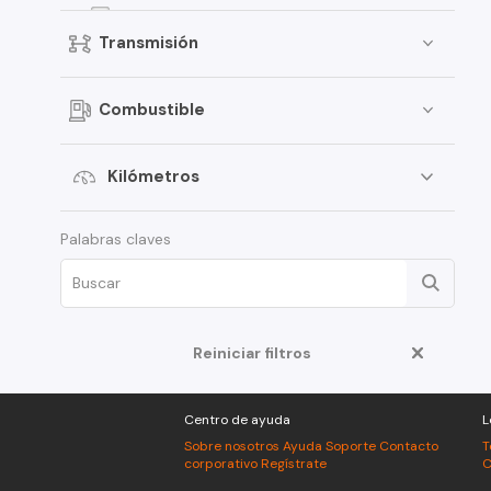
EON
Transmisión
Elantra
Creta
Combustible
i30
Porter
Kilómetros
Santamo
Palabras claves
i20
Verna
Venue
Grand i-10 Sedán
Reiniciar filtros
HD35
Centro de ayuda
L
Terracan
Sobre nosotros
Ayuda
Soporte
Contacto
T
Veloster
corporativo
Regístrate
C