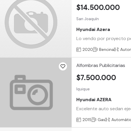
$14.500.000
San Joaquín
Hyundai Azera
Lo vendo por proyecto per
2020
Bencina
Auto
Alfombras Publicitarias
$7.500.000
Iquique
Hyundai AZERA
Excelente auto sedan ejec
2015
Gas
Automáti