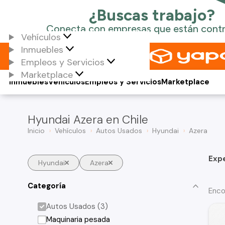
Vehículos
Inmuebles
Empleos y Servicios
Marketplace
Inmuebles
Vehículos
Empleos y Servicios
Marketplace
Hyundai Azera en Chile
Inicio
Vehículos
Autos Usados
Hyundai
Azera
Exp
Hyundai
Azera
Categoría
Enco
Autos Usados (3)
Maquinaria pesada