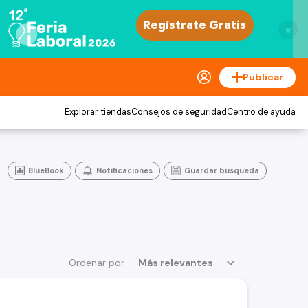
×
Publicar
Explorar tiendas
Consejos de seguridad
Centro de ayuda
BlueBook
Notificaciones
Guardar búsqueda
Ordenar por
Más relevantes