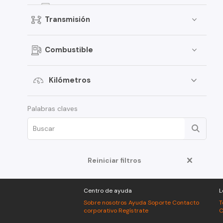
EON
Transmisión
Elantra
Creta
Combustible
Porter
i30
Kilómetros
Santamo
Palabras claves
i20
Verna
Venue
Grand i-10 Sedán
Reiniciar filtros
HD35
Centro de ayuda
L
Veloster
Sobre nosotros
Ayuda
Soporte
Contacto
T
Creta Grand
corporativo
Regístrate
C