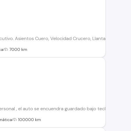
utivo. Asientos Cuero, Velocidad Crucero, Llantas 18 , Neumá
ca
7000 km
sonal , el auto se encuendra guardado bajo techo .... auto a
mática
100000 km