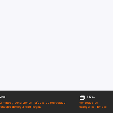
egal
Más...
érminos y condiciones
Políticas de privacidad
Ver todas las
onsejos de seguridad
Reglas
categorías
Tiendas