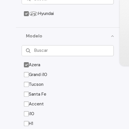
Hyundai
Modelo
Azera
Grand i10
Tucson
Santa Fe
Accent
i10
H1