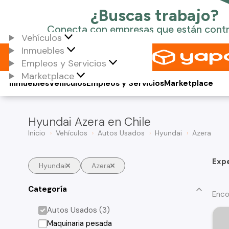
Vehículos
Inmuebles
Empleos y Servicios
Marketplace
Inmuebles
Vehículos
Empleos y Servicios
Marketplace
Hyundai Azera en Chile
Inicio
Vehículos
Autos Usados
Hyundai
Azera
Exp
Hyundai
Azera
Categoría
Enco
Autos Usados (3)
Maquinaria pesada