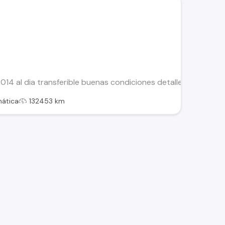
14 al dia transferible buenas condiciones detalles esteticos 
ática
132453 km