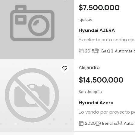
$7.500.000
Iquique
Hyundai AZERA
Excelente auto sedan ejec
2015
Gas
Automáti
Alejandro
$14.500.000
San Joaquín
Hyundai Azera
Lo vendo por proyecto per
2020
Bencina
Auto