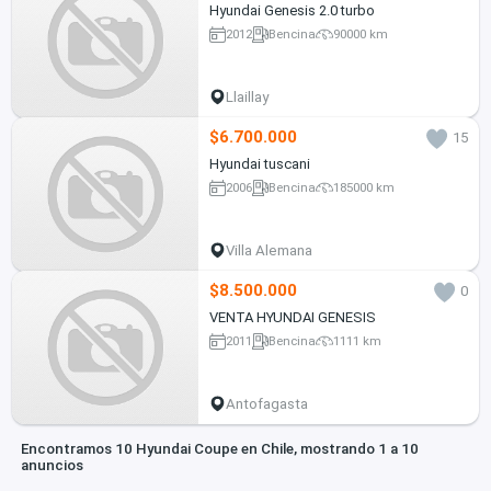
Hyundai Genesis 2.0 turbo
2012
Bencina
90000 km
Llaillay
$6.700.000
15
Hyundai tuscani
2006
Bencina
185000 km
Villa Alemana
$8.500.000
0
VENTA HYUNDAI GENESIS
2011
Bencina
1111 km
Antofagasta
Encontramos 10 Hyundai Coupe en Chile, mostrando 1 a 10
anuncios