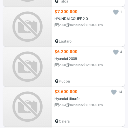
Talca
$7.300.000
1
HYUNDAI COUPE 2.0
2008
Bencina
180000 km
Lautaro
$6.200.000
4
Hyundai 2008
2008
Bencina
232000 km
Pucón
$3.600.000
14
Hyundai tiburón
2003
Bencina
132000 km
Calera