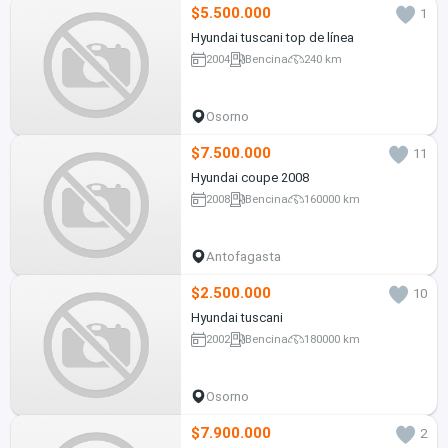
$5.500.000
1
Hyundai tuscani top de línea
2004
Bencina
240 km
Osorno
$7.500.000
11
Hyundai coupe 2008
2008
Bencina
160000 km
Antofagasta
$2.500.000
10
Hyundai tuscani
2002
Bencina
180000 km
Osorno
$7.900.000
2