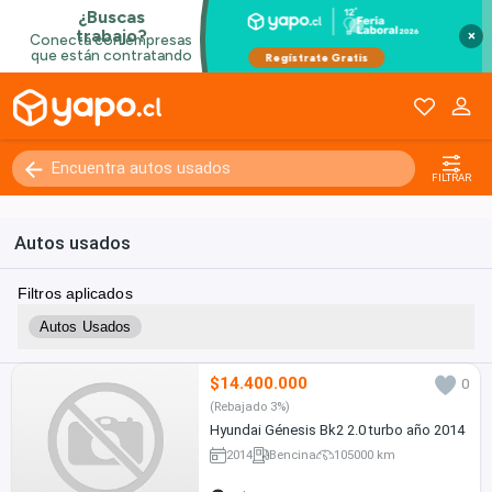
×
FILTRAR
Autos usados
Filtros aplicados
Autos Usados
$14.400.000
0
(Rebajado 3%)
Hyundai Génesis Bk2 2.0 turbo año 2014
2014
Bencina
105000 km