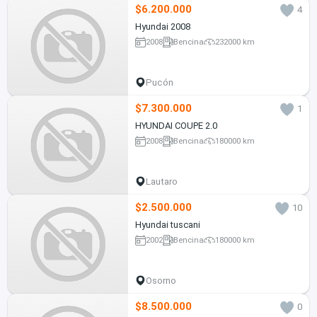
$6.200.000
4
Hyundai 2008
2008
Bencina
232000 km
Pucón
$7.300.000
1
HYUNDAI COUPE 2.0
2008
Bencina
180000 km
Lautaro
$2.500.000
10
Hyundai tuscani
2002
Bencina
180000 km
Osorno
$8.500.000
0