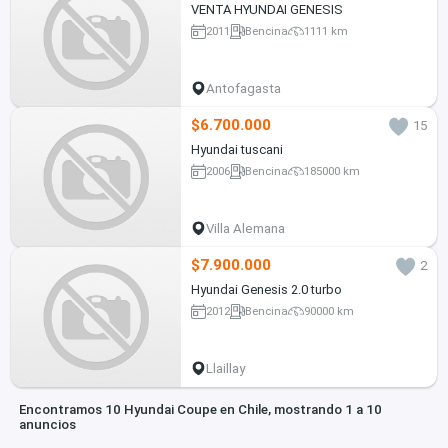
VENTA HYUNDAI GENESIS
2011
Bencina
1111 km
Antofagasta
$6.700.000
15
Hyundai tuscani
2006
Bencina
185000 km
Villa Alemana
$7.900.000
2
Hyundai Genesis 2.0 turbo
2012
Bencina
90000 km
Llaillay
Encontramos 10 Hyundai Coupe en Chile, mostrando 1 a 10
anuncios