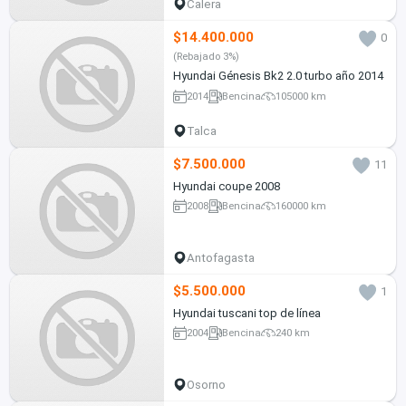
Calera
$14.400.000
0
(Rebajado 3%)
Hyundai Génesis Bk2 2.0 turbo año 2014
2014
Bencina
105000 km
Talca
$7.500.000
11
Hyundai coupe 2008
2008
Bencina
160000 km
Antofagasta
$5.500.000
1
Hyundai tuscani top de línea
2004
Bencina
240 km
Osorno