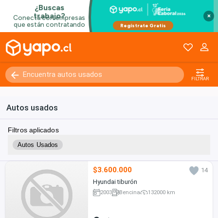
×
FILTRAR
Autos usados
Filtros aplicados
Autos Usados
$3.600.000
14
Hyundai tiburón
2003
Bencina
132000 km