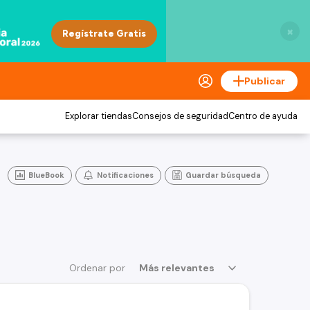
×
Publicar
Explorar tiendas
Consejos de seguridad
Centro de ayuda
BlueBook
Notificaciones
Guardar búsqueda
Ordenar por
Más relevantes