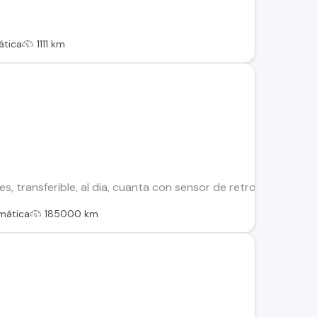
tica
1111 km
les, transferible, al dia, cuanta con sensor de retroceso, pa
mática
185000 km