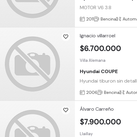
MOTOR V6 3.8
2011
Bencina
Automá
Ignacio villarroel
$6.700.000
Villa Alemana
Hyundai COUPE
Hyundai tiburon sin detal
2006
Bencina
Auto
Álvaro Carreño
$7.900.000
Llaillay