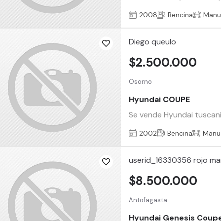
2008
Bencina
Manu
Diego queulo
$2.500.000
Osorno
Hyundai COUPE
Se vende Hyundai tuscani
2002
Bencina
Manu
userid_16330356 rojo ma
$8.500.000
Antofagasta
Hyundai Genesis Coup