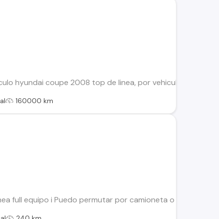
lo hyundai coupe 2008 top de linea, por vehiculo de menor val
al
160000 km
ea full equipo i Puedo permutar por camioneta o vhículo del mis
al
240 km