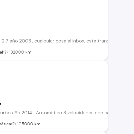
.7 año 2003 , cualquier cosa al inbox, esta transferible y al 
al
132000 km
e
turbo año 2014 -Automático 8 velocidades con cambios al vol
ática
105000 km