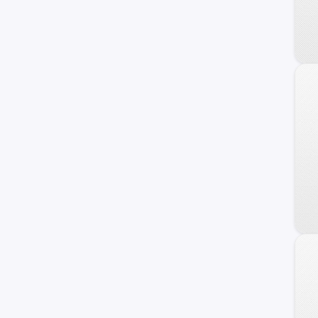
Kona
Porter II
Starex
Avante
Trajet
Veracruz
Azera
Genesis
HCD-7
Ioniq
i40
ix20