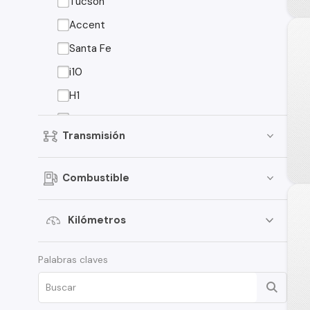
Tucson
Accent
Santa Fe
i10
H1
EON
Transmisión
Elantra
Creta
Combustible
Porter
i30
Kilómetros
Santamo
Palabras claves
Verna
i20
Venue