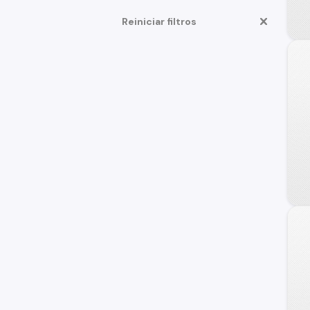
Grand i-10 Sedán
Reiniciar filtros
HD35
Terracan
Veloster
Creta Grand
Staria
Atos
Galloper
H100
Sonata
Getz
Grand Santa Fe
Genesis Coupe