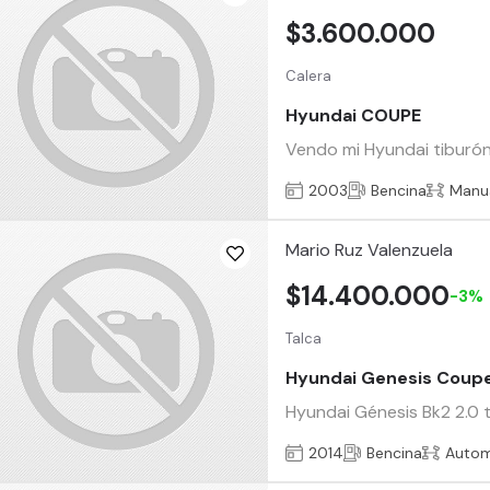
$3.600.000
Calera
Hyundai COUPE
Vendo mi Hyundai tiburón 2
2003
Bencina
Manu
Mario Ruz Valenzuela
$14.400.000
-3%
Talca
Hyundai Genesis Coup
Hyundai Génesis Bk2 2.0 
2014
Bencina
Autom