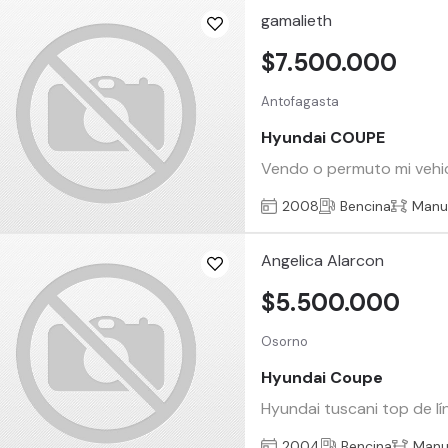
gamalieth
$7.500.000
Antofagasta
Hyundai COUPE
Vendo o permuto mi vehicu
2008
Bencina
Manu
Angelica Alarcon
$5.500.000
Osorno
Hyundai Coupe
Hyundai tuscani top de lín
2004
Bencina
Manu