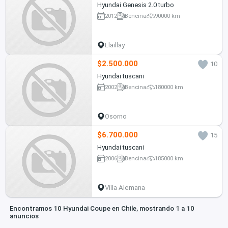
Hyundai Genesis 2.0 turbo
2012
Bencina
90000 km
Llaillay
$2.500.000
10
Hyundai tuscani
2002
Bencina
180000 km
Osorno
$6.700.000
15
Hyundai tuscani
2006
Bencina
185000 km
Villa Alemana
Encontramos 10 Hyundai Coupe en Chile, mostrando 1 a 10
anuncios