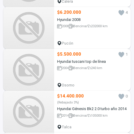
Calera
$6.200.000
4
Hyundai 2008
2008
Bencina
232000 km
Pucón
$5.500.000
1
Hyundai tuscani top de línea
2004
Bencina
240 km
Osorno
$14.400.000
0
(Rebajado 3%)
Hyundai Génesis Bk2 2.0 turbo año 2014
2014
Bencina
105000 km
Talca