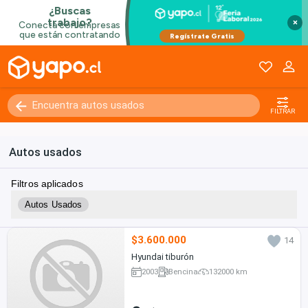
×
FILTRAR
Autos usados
Filtros aplicados
Autos Usados
$3.600.000
14
Hyundai tiburón
2003
Bencina
132000 km