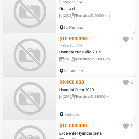
(Rebajado 8%)
Gran creta
2023
Bencina
40000 km
La Pintana
$10.500.000
3
(Rebajado 5%)
Hyundai creta año 2019
2019
Bencina
82000 km
Valparaíso
$9.900.000
2
Hyundai Creta 2019
2019
Bencina
140000 km
Temuco
$10.000.000
2
Excelente Hyundai creta