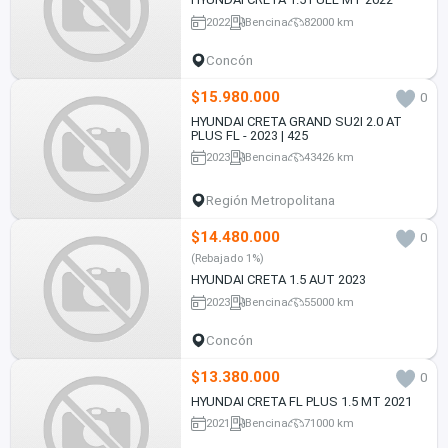
2022
Bencina
82000 km
Concón
$15.980.000
0
HYUNDAI CRETA GRAND SU2I 2.0 AT
PLUS FL - 2023 | 425
2023
Bencina
43426 km
Región Metropolitana
$14.480.000
0
(Rebajado 1%)
HYUNDAI CRETA 1.5 AUT 2023
2023
Bencina
55000 km
Concón
$13.380.000
0
HYUNDAI CRETA FL PLUS 1.5 MT 2021
2021
Bencina
71000 km