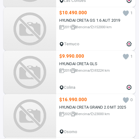
Las Condes
$10.490.000
1
HYUNDAI CRETA GS 1.6 AUT 2019
2019
Bencina
152000 km
Temuco
$9.990.000
1
HYUNDAI CRETA GLS
2018
Bencina
93224 km
Colina
$16.990.000
0
HYUNDAI CRETA GRAND 2.0 MT 2025
2025
Bencina
23000 km
Osorno