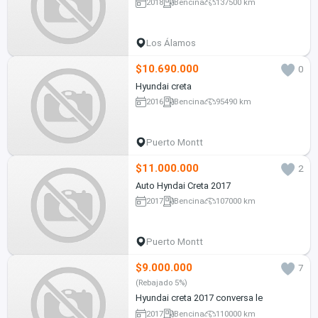
2018
Bencina
137500 km
Los Álamos
$10.690.000
0
Hyundai creta
2016
Bencina
95490 km
Puerto Montt
$11.000.000
2
Auto Hyndai Creta 2017
2017
Bencina
107000 km
Puerto Montt
$9.000.000
7
(Rebajado 5%)
Hyundai creta 2017 conversa le
2017
Bencina
110000 km