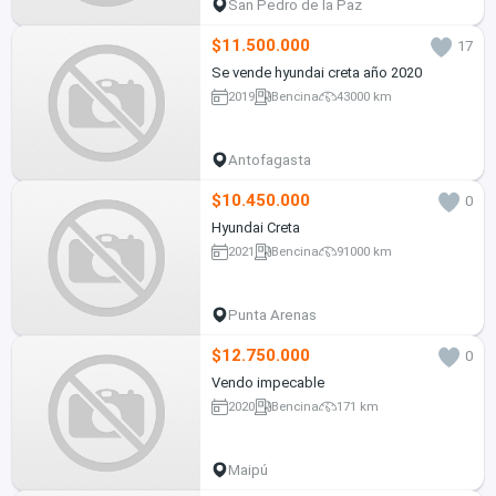
San Pedro de la Paz
$11.500.000
17
Se vende hyundai creta año 2020
2019
Bencina
43000 km
Antofagasta
$10.450.000
0
Hyundai Creta
2021
Bencina
91000 km
Punta Arenas
$12.750.000
0
Vendo impecable
2020
Bencina
171 km
Maipú