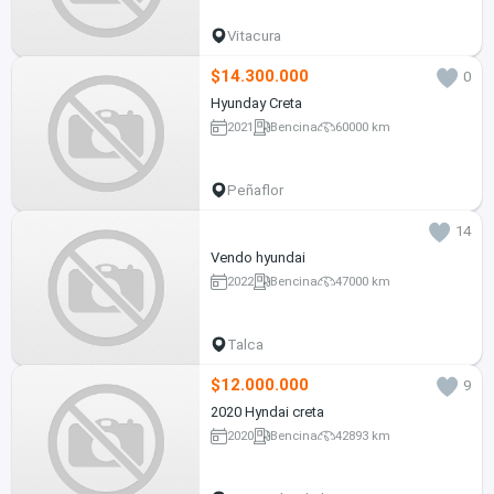
Vitacura
$14.300.000
0
Hyunday Creta
2021
Bencina
60000 km
Peñaflor
14
Vendo hyundai
2022
Bencina
47000 km
Talca
$12.000.000
9
2020 Hyndai creta
2020
Bencina
42893 km