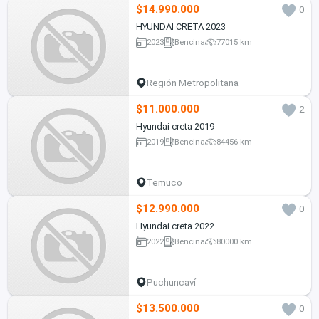
$14.990.000
0
HYUNDAI CRETA 2023
2023
Bencina
77015 km
Región Metropolitana
$11.000.000
2
Hyundai creta 2019
2019
Bencina
84456 km
Temuco
$12.990.000
0
Hyundai creta 2022
2022
Bencina
80000 km
Puchuncaví
$13.500.000
0