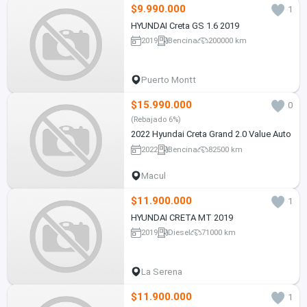
$9.990.000
1
HYUNDAI Creta GS 1.6 2019
2019
Bencina
200000 km
Puerto Montt
$15.990.000
0
(Rebajado 6%)
2022 Hyundai Creta Grand 2.0 Value Auto
2022
Bencina
82500 km
Macul
$11.900.000
1
HYUNDAI CRETA MT 2019
2019
Diesel
71000 km
La Serena
$11.900.000
1