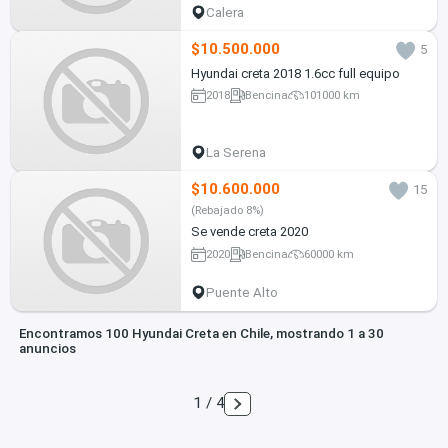
Calera
$10.500.000
5
Hyundai creta 2018 1.6cc full equipo
2018
Bencina
101000 km
La Serena
$10.600.000
15
(Rebajado 8%)
Se vende creta 2020
2020
Bencina
60000 km
Puente Alto
Encontramos 100 Hyundai Creta en Chile, mostrando 1 a 30
anuncios
1 / 4