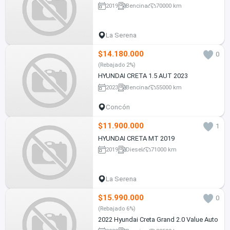
2019
Bencina
70000 km
La Serena
$14.180.000
0
(Rebajado 2%)
HYUNDAI CRETA 1.5 AUT 2023
2023
Bencina
55000 km
Concón
$11.900.000
1
HYUNDAI CRETA MT 2019
2019
Diesel
71000 km
La Serena
$15.990.000
0
(Rebajado 6%)
2022 Hyundai Creta Grand 2.0 Value Auto