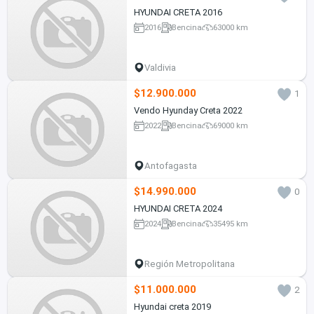
HYUNDAI CRETA 2016
2016
Bencina
63000 km
Valdivia
$12.900.000
1
Vendo Hyunday Creta 2022
2022
Bencina
69000 km
Antofagasta
$14.990.000
0
HYUNDAI CRETA 2024
2024
Bencina
35495 km
Región Metropolitana
$11.000.000
2
Hyundai creta 2019