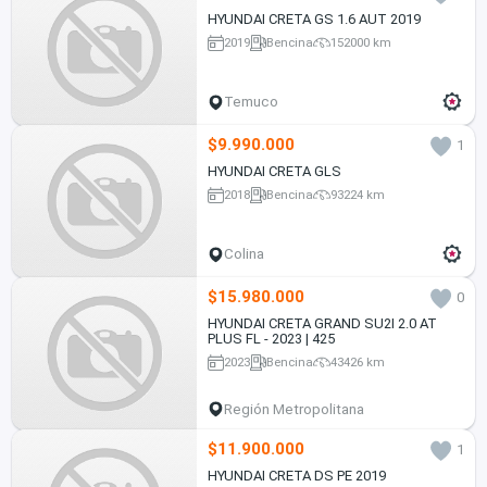
HYUNDAI CRETA GS 1.6 AUT 2019
2019
Bencina
152000 km
Temuco
$9.990.000
1
HYUNDAI CRETA GLS
2018
Bencina
93224 km
Colina
$15.980.000
0
HYUNDAI CRETA GRAND SU2I 2.0 AT
PLUS FL - 2023 | 425
2023
Bencina
43426 km
Región Metropolitana
$11.900.000
1
HYUNDAI CRETA DS PE 2019