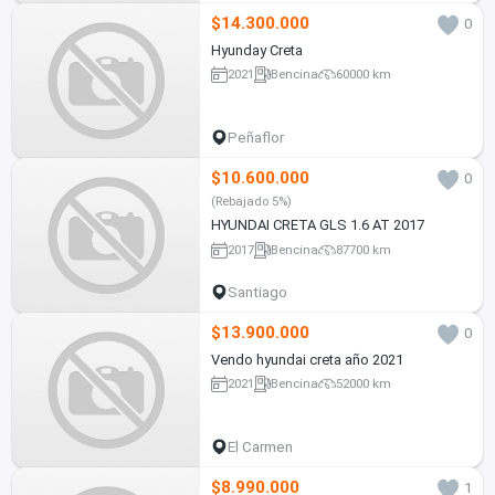
$14.300.000
0
Hyunday Creta
2021
Bencina
60000 km
Peñaflor
$10.600.000
0
(Rebajado 5%)
HYUNDAI CRETA GLS 1.6 AT 2017
2017
Bencina
87700 km
Santiago
$13.900.000
0
Vendo hyundai creta año 2021
2021
Bencina
52000 km
El Carmen
$8.990.000
1