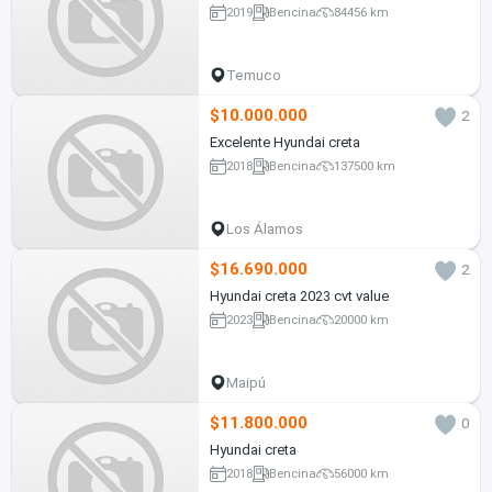
2019
Bencina
84456 km
Temuco
$10.000.000
2
Excelente Hyundai creta
2018
Bencina
137500 km
Los Álamos
$16.690.000
2
Hyundai creta 2023 cvt value
2023
Bencina
20000 km
Maipú
$11.800.000
0
Hyundai creta
2018
Bencina
56000 km