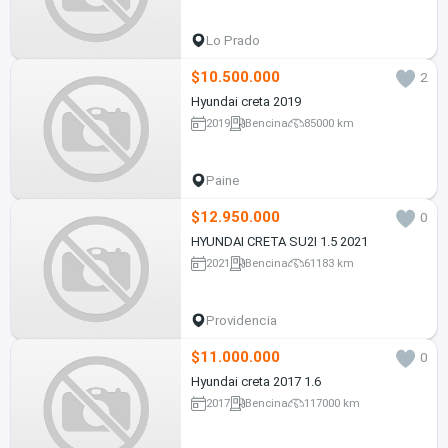
Lo Prado
$10.500.000
2
Hyundai creta 2019
2019
Bencina
85000 km
Paine
$12.950.000
0
HYUNDAI CRETA SU2I 1.5 2021
2021
Bencina
61183 km
Providencia
$11.000.000
0
Hyundai creta 2017 1.6
2017
Bencina
117000 km