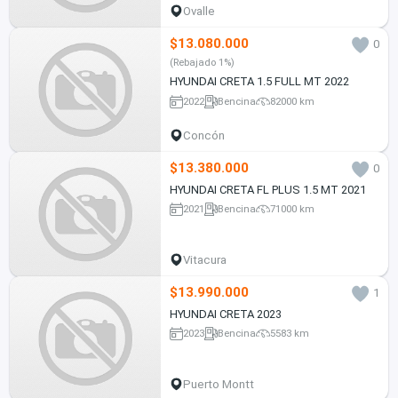
Ovalle
$13.080.000
0
(Rebajado 1%)
HYUNDAI CRETA 1.5 FULL MT 2022
2022
Bencina
82000 km
Concón
$13.380.000
0
HYUNDAI CRETA FL PLUS 1.5 MT 2021
2021
Bencina
71000 km
Vitacura
$13.990.000
1
HYUNDAI CRETA 2023
2023
Bencina
5583 km
Puerto Montt