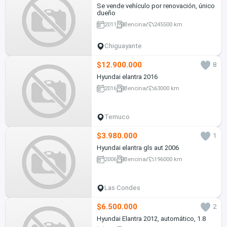
Se vende vehículo por renovación, único
dueño
2011
Bencina
245500 km
Chiguayante
$12.900.000
8
Hyundai elantra 2016
2016
Bencina
63000 km
Temuco
$3.980.000
1
Hyundai elantra gls aut 2006
2006
Bencina
196000 km
Las Condes
$6.500.000
2
Hyundai Elantra 2012, automático, 1.8