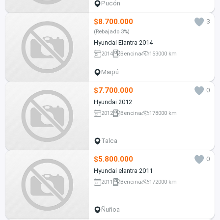
Pucón
$8.700.000
3
(Rebajado 3%)
Hyundai Elantra 2014
2014
Bencina
153000 km
Maipú
$7.700.000
0
Hyundai 2012
2012
Bencina
178000 km
Talca
$5.800.000
0
Hyundai elantra 2011
2011
Bencina
172000 km
Ñuñoa