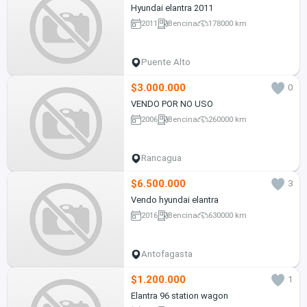
Hyundai elantra 2011
2011
Bencina
178000 km
Puente Alto
$3.000.000
0
VENDO POR NO USO
2006
Bencina
260000 km
Rancagua
$6.500.000
3
Vendo hyundai elantra
2016
Bencina
630000 km
Antofagasta
$1.200.000
1
Elantra 96 station wagon