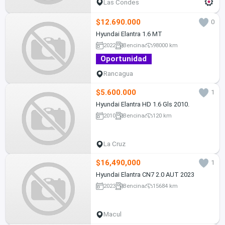
Las Condes
$12.690.000
0
Hyundai Elantra 1.6 MT
2022
Bencina
98000 km
Oportunidad
Rancagua
$5.600.000
1
Hyundai Elantra HD 1.6 Gls 2010.
2010
Bencina
120 km
La Cruz
$16,490,000
1
Hyundai Elantra CN7 2.0 AUT 2023
2023
Bencina
15684 km
Macul