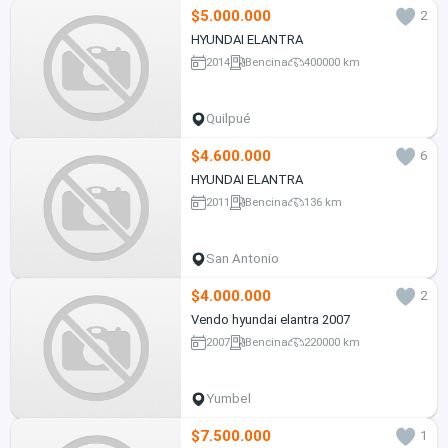
$5.000.000
2
HYUNDAI ELANTRA
2014
Bencina
400000 km
Quilpué
$4.600.000
6
HYUNDAI ELANTRA
2011
Bencina
136 km
San Antonio
$4.000.000
2
Vendo hyundai elantra 2007
2007
Bencina
220000 km
Yumbel
$7.500.000
1