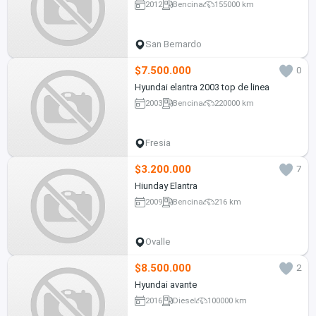
2012
Bencina
155000 km
San Bernardo
$7.500.000
0
Hyundai elantra 2003 top de linea
2003
Bencina
220000 km
Fresia
$3.200.000
7
Hiunday Elantra
2009
Bencina
216 km
Ovalle
$8.500.000
2
Hyundai avante
2016
Diesel
100000 km