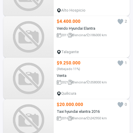
Alto Hospicio
$4.400.000
2
Vendo Hyundai Elantra
2011
Bencina
186000 km
Talagante
$9.250.000
1
(Rebajado 11%)
Venta
2021
Bencina
358000 km
Quilicura
$20.000.000
0
Taxi hyundai elantra 2016
2016
Bencina
242950 km