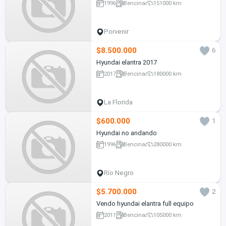
1996
Bencina
151000 km
Porvenir
$8.500.000
6
Hyundai elantra 2017
2017
Bencina
180000 km
La Florida
$600.000
1
Hyundai no andando
1996
Bencina
280000 km
Río Negro
$5.700.000
2
Vendo hyundai elantra full equipo
2011
Bencina
105000 km