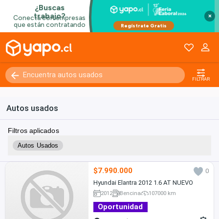
×
FILTRAR
Autos usados
Filtros aplicados
Autos Usados
$7.990.000
0
Hyundai Elantra 2012 1.6 AT NUEVO
2012
Bencina
107000 km
Oportunidad