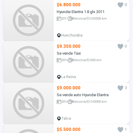
$6.800.000
0
Hyundai Elantra 1.8 gls 2011
2011
Bencina
165500 km
Huechuraba
$9.350.000
0
Se vende Taxi
2016
Bencina
300 km
La Reina
$9.000.000
3
Se vende auto Hyundai Elantra
2016
Bencina
143000 km
Talca
$5.500.000
1