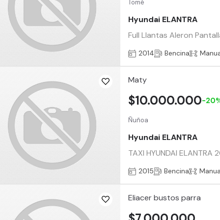
Tomé
Hyundai ELANTRA
Full Llantas Aleron Pantall
2014
Bencina
Manua
Maty
$10.000.000
-20
Ñuñoa
Hyundai ELANTRA
TAXI HYUNDAI ELANTRA 201
2015
Bencina
Manua
Eliacer bustos parra
$7.000.000