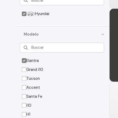
Hyundai
Modelo
Elantra
Grand i10
Tucson
Accent
Santa Fe
i10
H1