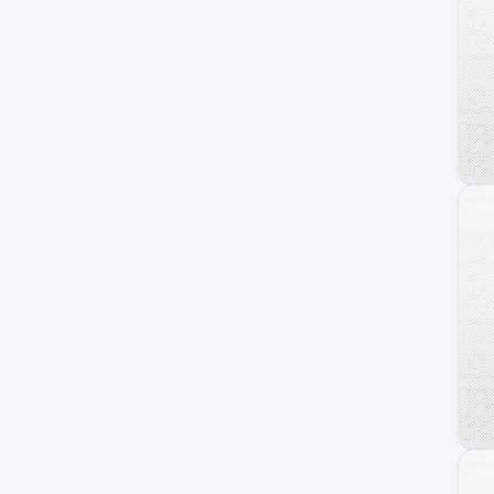
Veracruz
Azera
Coupe
Genesis
HCD-7
Ioniq
i40
ix20