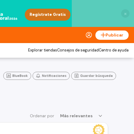
×
Publicar
Explorar tiendas
Consejos de seguridad
Centro de ayuda
BlueBook
Notificaciones
Guardar búsqueda
Ordenar por
Más relevantes