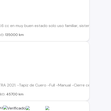
1.6 cc en muy buen estado solo uso familiar, sistema de antirr
l
135000 km
A 2021. -Tapiz de Cuero -Full -Manual -Cierre centralizado -Es
l
45700 km
ez