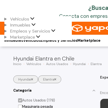
Vehículos
Inmuebles
Empleos y Servicios
Marketplace
Inmuebles
Vehículos
Empleos y Servicios
Marketplace
Hyundai Elantra en Chile
Inicio
Vehículos
Autos Usados
Hyundai
Elantra
Exp
Hyundai
Elantra
Categoría
Enco
Autos Usados (178)
Maquinaria pesada