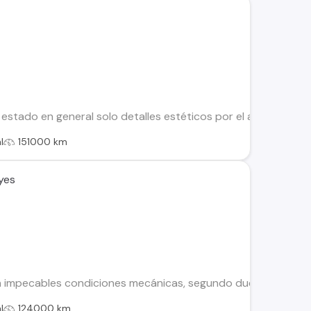
estado en general solo detalles estéticos por el año y un pe
l
151000 km
yes
en impecables condiciones mecánicas, segundo dueño, cuatro n
l
124000 km