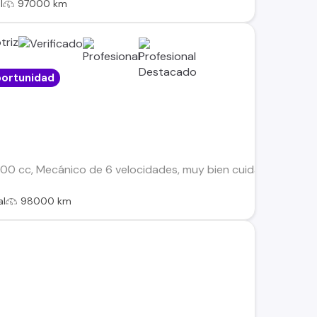
l
97000 km
triz
ortunidad
00 cc, Mecánico de 6 velocidades, muy bien cuidado, excelent
al
98000 km