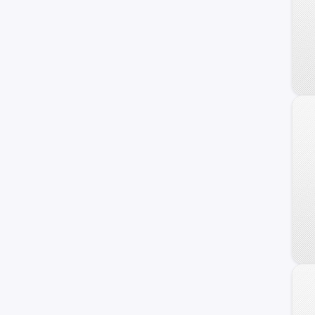
Staria
Atos
Galloper
H100
Sonata
Getz
Grand Santa Fe
Genesis Coupe
Kona
Porter II
Starex
Avante
Trajet