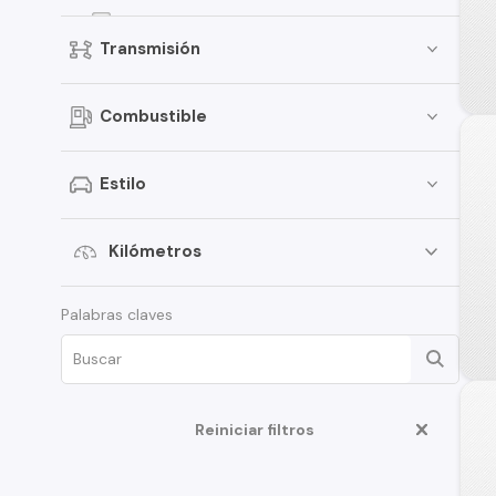
EON
Transmisión
Creta
Porter
Combustible
i30
Santamo
Estilo
Verna
i20
Kilómetros
Venue
Palabras claves
Grand i-10 Sedán
HD35
Terracan
Reiniciar filtros
Veloster
Creta Grand