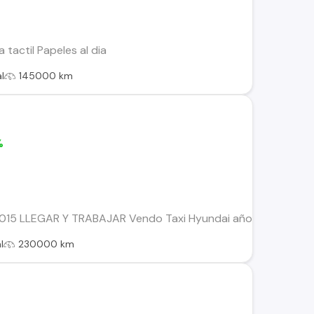
a tactil Papeles al dia
l
145000 km
%
5 LLEGAR Y TRABAJAR Vendo Taxi Hyundai año 2015, papeles al
l
230000 km