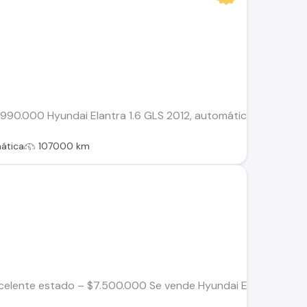
7.990.000 Hyundai Elantra 1.6 GLS 2012, automático, 107.000 km.
ática
107000 km
celente estado – $7.500.000 Se vende Hyundai Elantra 2011 en