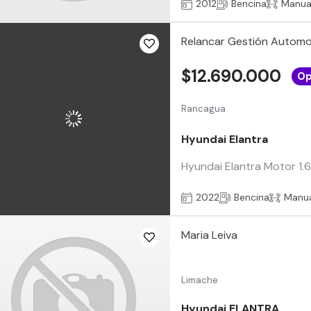
2012
Bencina
Manua
Relancar Gestión Automo
$12.690.000
Op
Rancagua
Hyundai Elantra
Hyundai Elantra Motor 1.6
2022
Bencina
Manu
Maria Leiva
Limache
Hyundai ELANTRA