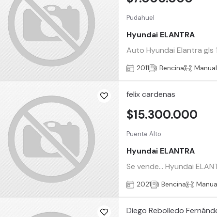
Pudahuel
Hyundai ELANTRA
Auto Hyundai Elantra gls 
2011
Bencina
Manua
felix cardenas
$15.300.000
Puente Alto
Hyundai ELANTRA
Se vende... Hyundai ELANTR
2021
Bencina
Manua
Diego Rebolledo Fernánd