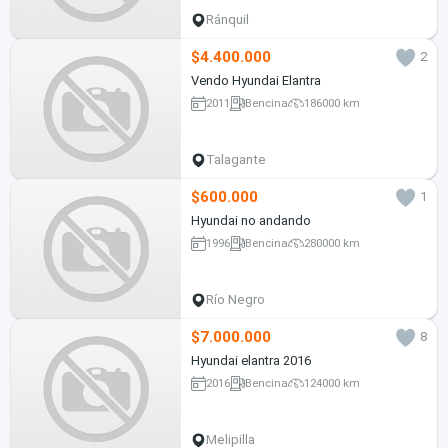
Ránquil
$4.400.000
2
Vendo Hyundai Elantra
2011
Bencina
186000 km
Talagante
$600.000
1
Hyundai no andando
1996
Bencina
280000 km
Río Negro
$7.000.000
8
Hyundai elantra 2016
2016
Bencina
124000 km
Melipilla