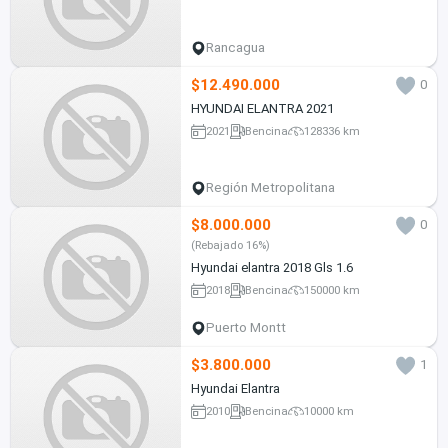
Rancagua
$12.490.000
0
HYUNDAI ELANTRA 2021
2021
Bencina
128336 km
Región Metropolitana
$8.000.000
0
(Rebajado 16%)
Hyundai elantra 2018 Gls 1.6
2018
Bencina
150000 km
Puerto Montt
$3.800.000
1
Hyundai Elantra
2010
Bencina
10000 km