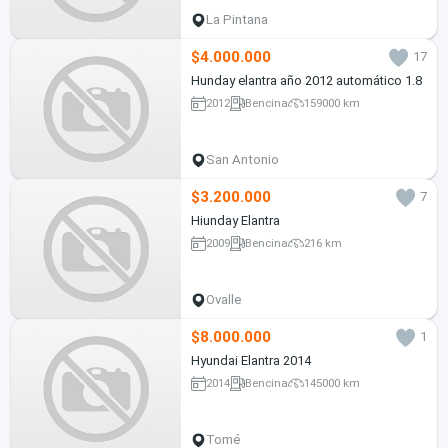
La Pintana
$4.000.000
17
Hunday elantra año 2012 automático 1.8
2012
Bencina
159000 km
San Antonio
$3.200.000
7
Hiunday Elantra
2009
Bencina
216 km
Ovalle
$8.000.000
1
Hyundai Elantra 2014
2014
Bencina
145000 km
Tomé