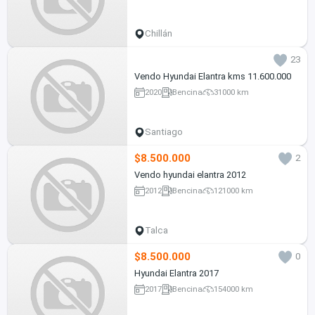
Chillán
23
Vendo Hyundai Elantra kms 11.600.000
2020
Bencina
31000 km
Santiago
$8.500.000
2
Vendo hyundai elantra 2012
2012
Bencina
121000 km
Talca
$8.500.000
0
Hyundai Elantra 2017
2017
Bencina
154000 km