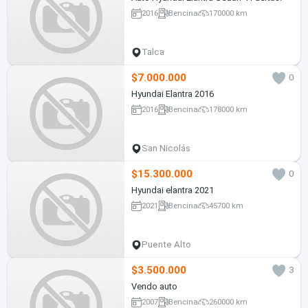
2016
Bencina
170000 km
Talca
$7.000.000
0
Hyundai Elantra 2016
2016
Bencina
178000 km
San Nicolás
$15.300.000
0
Hyundai elantra 2021
2021
Bencina
45700 km
Puente Alto
$3.500.000
3
Vendo auto
2007
Bencina
260000 km