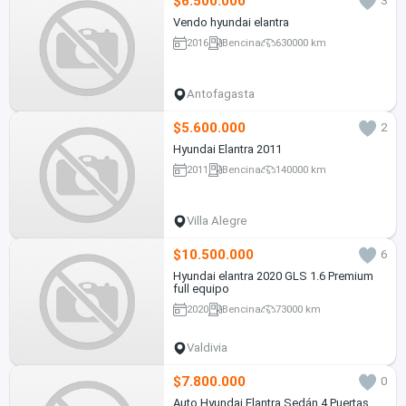
$6.500.000
3
Vendo hyundai elantra
2016
Bencina
630000 km
Antofagasta
$5.600.000
2
Hyundai Elantra 2011
2011
Bencina
140000 km
Villa Alegre
$10.500.000
6
Hyundai elantra 2020 GLS 1.6 Premium
full equipo
2020
Bencina
73000 km
Valdivia
$7.800.000
0
Auto Hyundai Elantra Sedán 4 Puertas.