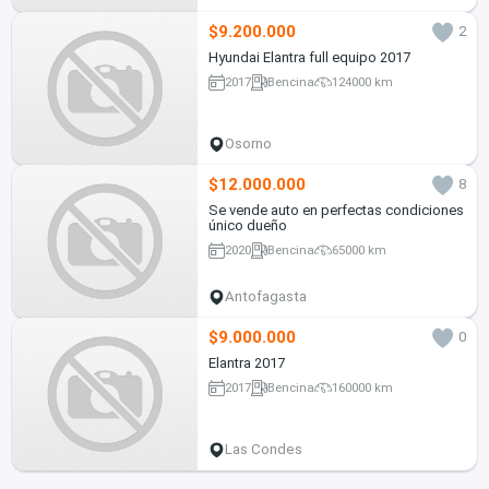
$9.200.000
2
Hyundai Elantra full equipo 2017
2017
Bencina
124000 km
Osorno
$12.000.000
8
Se vende auto en perfectas condiciones
único dueño
2020
Bencina
65000 km
Antofagasta
$9.000.000
0
Elantra 2017
2017
Bencina
160000 km
Las Condes