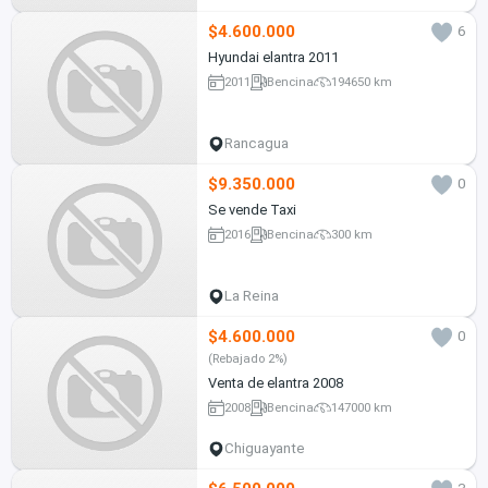
$4.600.000
6
Hyundai elantra 2011
2011
Bencina
194650 km
Rancagua
$9.350.000
0
Se vende Taxi
2016
Bencina
300 km
La Reina
$4.600.000
0
(Rebajado 2%)
Venta de elantra 2008
2008
Bencina
147000 km
Chiguayante