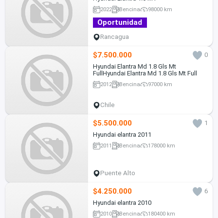
2022
Bencina
98000 km
Oportunidad
Rancagua
$7.500.000
0
Hyundai Elantra Md 1.8 Gls Mt
FullHyundai Elantra Md 1.8 Gls Mt Full
2012
Bencina
97000 km
Chile
$5.500.000
1
Hyundai elantra 2011
2011
Bencina
178000 km
Puente Alto
$4.250.000
6
Hyundai elantra 2010
2010
Bencina
180400 km