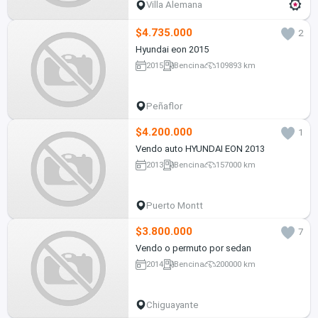
Villa Alemana
$4.735.000
2
Hyundai eon 2015
2015
Bencina
109893 km
Peñaflor
$4.200.000
1
Vendo auto HYUNDAI EON 2013
2013
Bencina
157000 km
Puerto Montt
$3.800.000
7
Vendo o permuto por sedan
2014
Bencina
200000 km
Chiguayante