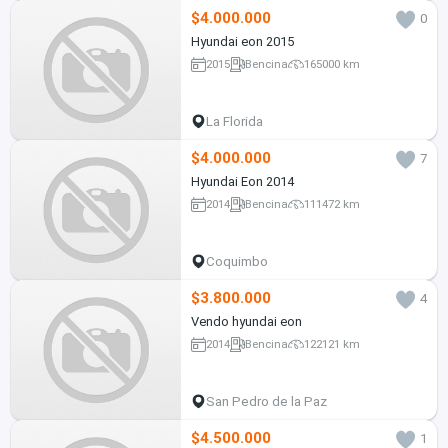
$4.000.000
0
Hyundai eon 2015
2015
Bencina
165000 km
La Florida
$4.000.000
7
Hyundai Eon 2014
2014
Bencina
111472 km
Coquimbo
$3.800.000
4
Vendo hyundai eon
2014
Bencina
122121 km
San Pedro de la Paz
$4.500.000
1