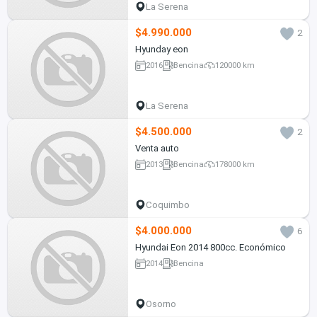
La Serena
$4.990.000
2
Hyunday eon
2016
Bencina
120000 km
La Serena
$4.500.000
2
Venta auto
2013
Bencina
178000 km
Coquimbo
$4.000.000
6
Hyundai Eon 2014 800cc. Económico
2014
Bencina
Osorno