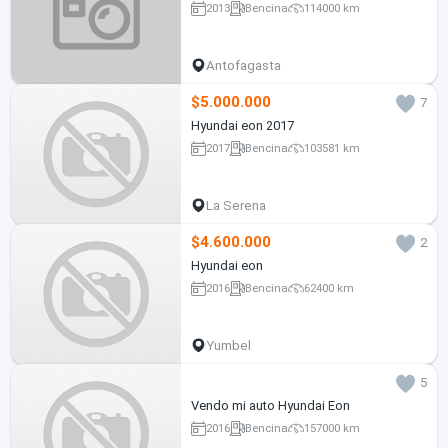
2013
Bencina
114000 km
Antofagasta
$5.000.000
7
Hyundai eon 2017
2017
Bencina
103581 km
La Serena
$4.600.000
2
Hyundai eon
2016
Bencina
62400 km
Yumbel
5
Vendo mi auto Hyundai Eon
2016
Bencina
157000 km