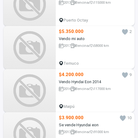
2013
Bencina
115000 km
Puerto Octay
$5.350.000
2
Vendo mi auto
2017
Bencina
58000 km
Temuco
$4.200.000
9
Vendo Hyndai Eon 2014
2014
Bencina
117000 km
Maipú
$3.900.000
10
Se vende Hyundai eon
2013
Bencina
91000 km