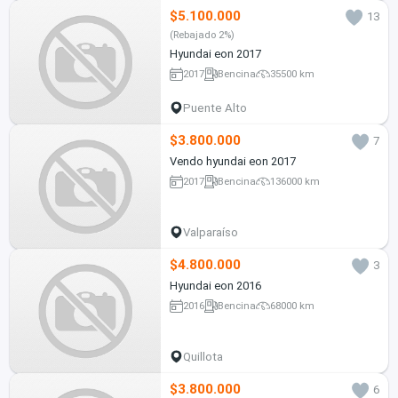
$5.100.000
13
(Rebajado 2%)
Hyundai eon 2017
2017
Bencina
35500 km
Puente Alto
$3.800.000
7
Vendo hyundai eon 2017
2017
Bencina
136000 km
Valparaíso
$4.800.000
3
Hyundai eon 2016
2016
Bencina
68000 km
Quillota
$3.800.000
6