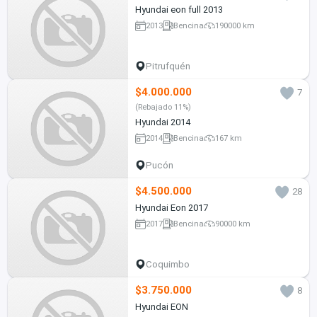
Hyundai eon full 2013
2013
Bencina
190000 km
Pitrufquén
$4.000.000
7
(Rebajado 11%)
Hyundai 2014
2014
Bencina
167 km
Pucón
$4.500.000
28
Hyundai Eon 2017
2017
Bencina
90000 km
Coquimbo
$3.750.000
8
Hyundai EON