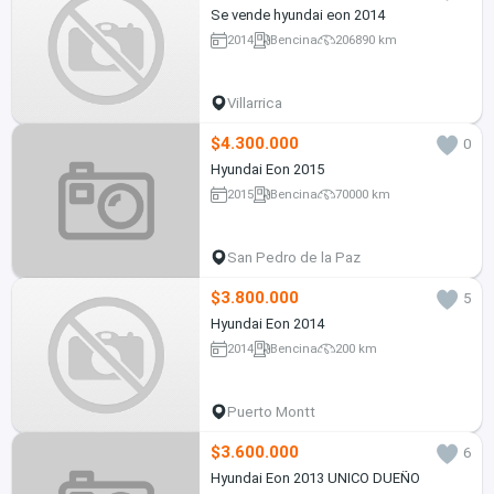
Se vende hyundai eon 2014
2014
Bencina
206890 km
Villarrica
$4.300.000
0
Hyundai Eon 2015
2015
Bencina
70000 km
San Pedro de la Paz
$3.800.000
5
Hyundai Eon 2014
2014
Bencina
200 km
Puerto Montt
$3.600.000
6
Hyundai Eon 2013 UNICO DUEÑO