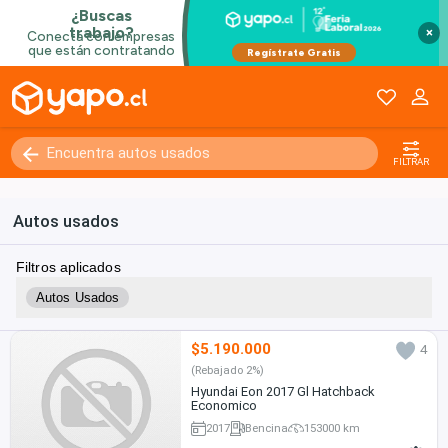
×
FILTRAR
Autos usados
Filtros aplicados
Autos Usados
$5.190.000
4
(Rebajado 2%)
Hyundai Eon 2017 Gl Hatchback
Economico
2017
Bencina
153000 km