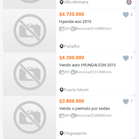
Villa Alemana
$4.735.000
2
Hyundai eon 2015
2015
Bencina
109893 km
Peñaflor
$4.200.000
1
Vendo auto HYUNDAI EON 2013
2013
Bencina
157000 km
Puerto Montt
$3.800.000
7
Vendo o permuto por sedan
2014
Bencina
200000 km
Chiguayante