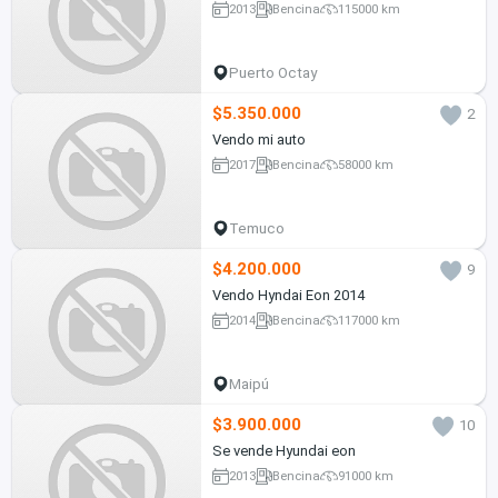
2013
Bencina
115000 km
Puerto Octay
$5.350.000
2
Vendo mi auto
2017
Bencina
58000 km
Temuco
$4.200.000
9
Vendo Hyndai Eon 2014
2014
Bencina
117000 km
Maipú
$3.900.000
10
Se vende Hyundai eon
2013
Bencina
91000 km