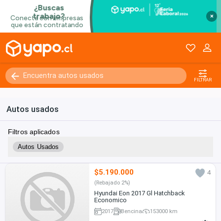
×
FILTRAR
Autos usados
Filtros aplicados
Autos Usados
$5.190.000
4
(Rebajado 2%)
Hyundai Eon 2017 Gl Hatchback
Economico
2017
Bencina
153000 km