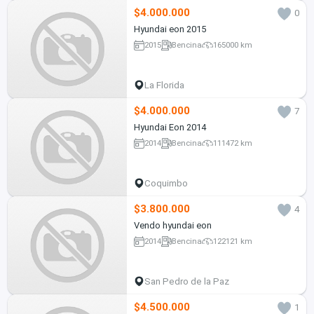
$4.000.000
0
Hyundai eon 2015
2015
Bencina
165000 km
La Florida
$4.000.000
7
Hyundai Eon 2014
2014
Bencina
111472 km
Coquimbo
$3.800.000
4
Vendo hyundai eon
2014
Bencina
122121 km
San Pedro de la Paz
$4.500.000
1