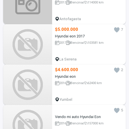
2013
Bencina
114000 km
Antofagasta
$5.000.000
7
Hyundai eon 2017
2017
Bencina
103581 km
La Serena
$4.600.000
2
Hyundai eon
2016
Bencina
62400 km
Yumbel
5
Vendo mi auto Hyundai Eon
2016
Bencina
157000 km