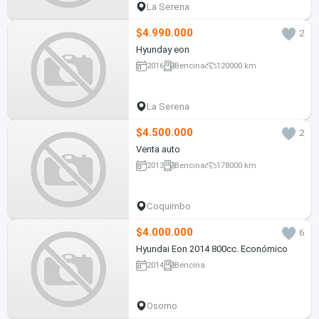
La Serena
$4.990.000
2
Hyunday eon
2016
Bencina
120000 km
La Serena
$4.500.000
2
Venta auto
2013
Bencina
178000 km
Coquimbo
$4.000.000
6
Hyundai Eon 2014 800cc. Económico
2014
Bencina
Osorno