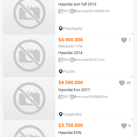
Hyundai eon full 2013
2013
Bencina
190000 km
Pitrufquén
$4.000.000
7
(Rebajado 11%)
Hyundai 2014
2014
Bencina
167 km
Pucón
$4.500.000
28
Hyundai Eon 2017
2017
Bencina
90000 km
Coquimbo
$3.750.000
8
Hyundai EON