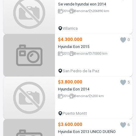
Se vende hyundai eon 2014
2014
Bencina
206890 km
Villarrica
$4.300.000
0
Hyundai Eon 2015
2015
Bencina
70000 km
San Pedro de la Paz
$3.800.000
5
Hyundai Eon 2014
2014
Bencina
200 km
Puerto Montt
$3.600.000
6
Hyundai Eon 2013 UNICO DUEÑO