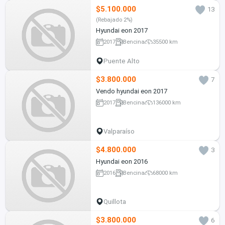
$5.100.000
13
(Rebajado 2%)
Hyundai eon 2017
2017
Bencina
35500 km
Puente Alto
$3.800.000
7
Vendo hyundai eon 2017
2017
Bencina
136000 km
Valparaíso
$4.800.000
3
Hyundai eon 2016
2016
Bencina
68000 km
Quillota
$3.800.000
6