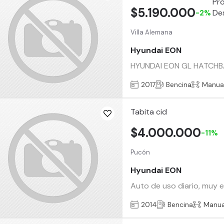
$5.190.000
-2%
Villa Alemana
Hyundai EON
HYUNDAI EON GL HATCHB
2017
Bencina
Manua
Tabita cid
$4.000.000
-11%
Pucón
Hyundai EON
Auto de uso diario, muy 
2014
Bencina
Manua