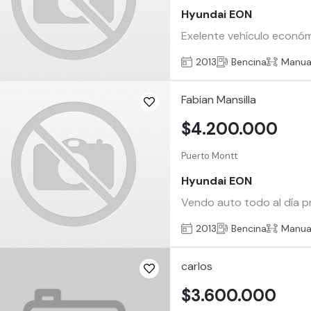
Hyundai EON
Exelente vehículo económi
2013
Bencina
Manua
Fabian Mansilla
$4.200.000
Puerto Montt
Hyundai EON
Vendo auto todo al día 
2013
Bencina
Manua
carlos
$3.600.000