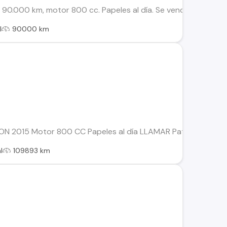
 90.000 km, motor 800 cc. Papeles al día. Se vende por reno
l
90000 km
ON 2015 Motor 800 CC Papeles al día LLAMAR Patricio Corde
l
109893 km