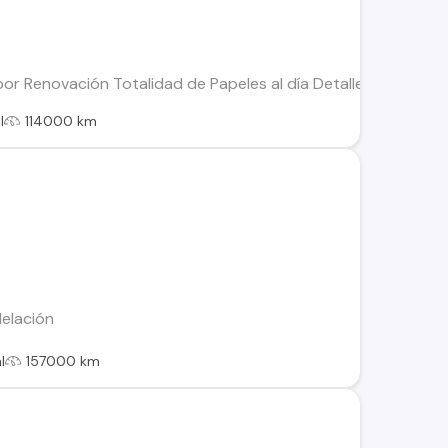
r Renovación Totalidad de Papeles al día Detalles estéticos 
l
114000 km
elación
l
157000 km