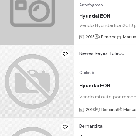
Antofagasta
Hyundai EON
Vendo Hyundai Eon2013 po
2013
Bencina
Manua
Nieves Reyes Toledo
Quilpué
Hyundai EON
Vendo mi auto por remod
2016
Bencina
Manua
Bernardita