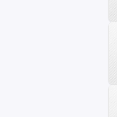
Veracruz
Azera
Coupe
Genesis
HCD-7
Ioniq
i40
ix20