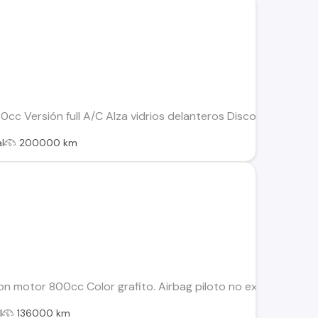
c Versión full A/C Alza vidrios delanteros Discos ventilados
l
200000 km
 motor 800cc Color grafito. Airbag piloto no explotado (de f
l
136000 km