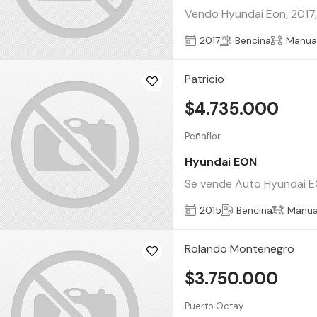
Vendo Hyundai Eon, 2017,
2017
Bencina
Manua
Patricio
$4.735.000
Peñaflor
Hyundai EON
Se vende Auto Hyundai E
2015
Bencina
Manua
Rolando Montenegro
$3.750.000
Puerto Octay