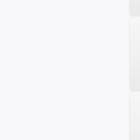
Staria
Galloper
Getz
H100
Sonata
Atos
Grand Santa Fe
Porter II
Genesis Coupe
Kona
Starex
Avante
Trajet