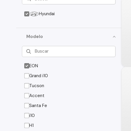
Hyundai
Modelo
EON
Grand i10
Tucson
Accent
Santa Fe
i10
H1