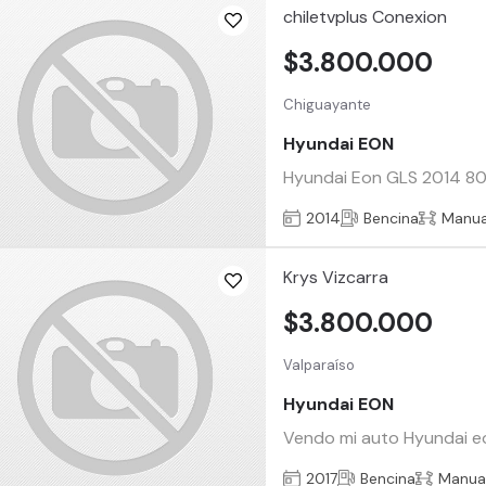
chiletvplus Conexion
$3.800.000
Chiguayante
Hyundai EON
Hyundai Eon GLS 2014 800c
2014
Bencina
Manua
Krys Vizcarra
$3.800.000
Valparaíso
Hyundai EON
Vendo mi auto Hyundai eon
2017
Bencina
Manua