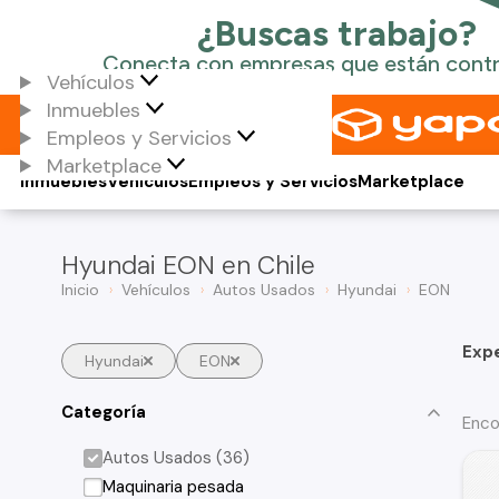
Vehículos
Inmuebles
Empleos y Servicios
Marketplace
Inmuebles
Vehículos
Empleos y Servicios
Marketplace
Hyundai EON en Chile
Inicio
Vehículos
Autos Usados
Hyundai
EON
Exp
Hyundai
EON
Categoría
Enco
Autos Usados (36)
Maquinaria pesada