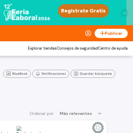
×
Publicar
Explorar tiendas
Consejos de seguridad
Centro de ayuda
BlueBook
Notificaciones
Guardar búsqueda
Ordenar por
Más relevantes