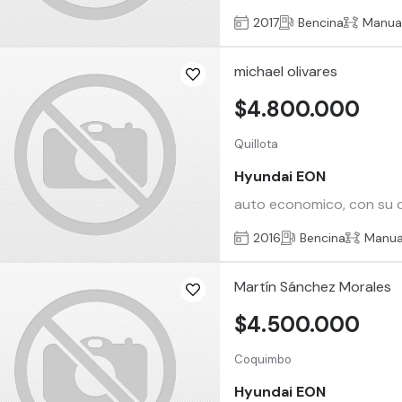
2017
Bencina
Manua
michael olivares
$4.800.000
Quillota
Hyundai EON
auto economico, con su 
2016
Bencina
Manua
Martín Sánchez Morales
$4.500.000
Coquimbo
Hyundai EON