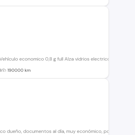
hículo economico 0,8 g full Alza vidrios electrico delantero
l
190000 km
o dueño, documentos al día, muy económico, poco kilometraje,