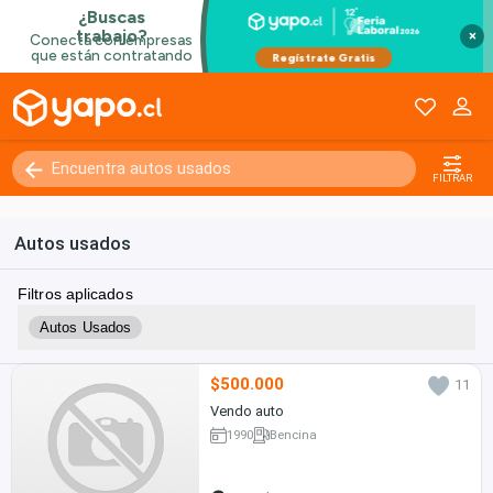
×
FILTRAR
Autos usados
Filtros aplicados
Autos Usados
$500.000
11
Vendo auto
1990
Bencina