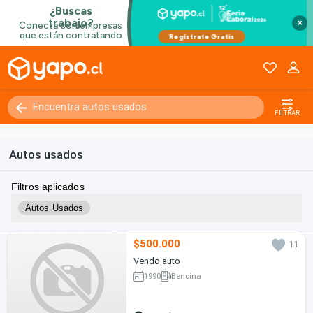
×
FILTRAR
Autos usados
Filtros aplicados
Autos Usados
$500.000
11
Vendo auto
1990
Bencina