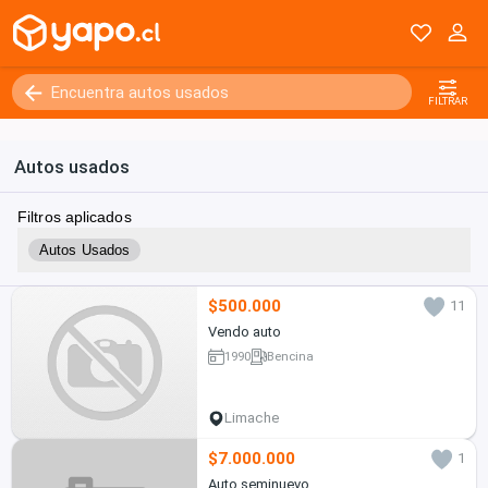
Kilómetros
0 - 250000+
FILTRAR
Autos usados
Filtros aplicados
Autos Usados
$500.000
11
Vendo auto
1990
Bencina
Limache
$7.000.000
1
Auto seminuevo