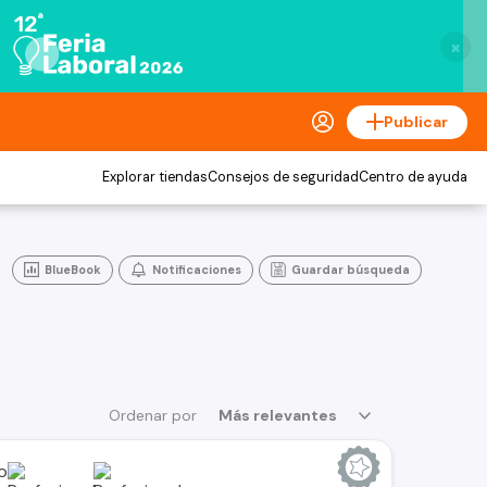
×
Publicar
Explorar tiendas
Consejos de seguridad
Centro de ayuda
BlueBook
Notificaciones
Guardar búsqueda
Ordenar por
Más relevantes