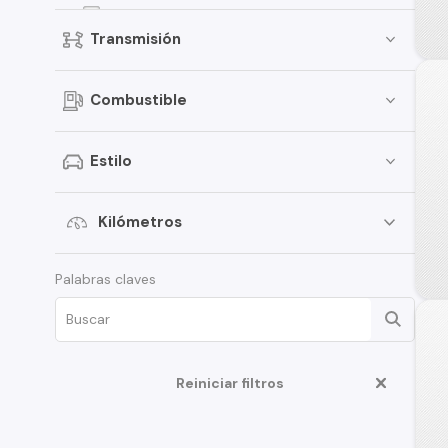
EON
Transmisión
Elantra
Creta
Combustible
Porter
i30
Estilo
i20
Santamo
Kilómetros
Verna
Palabras claves
Venue
Grand i-10 Sedán
HD35
Reiniciar filtros
Veloster
Creta Grand