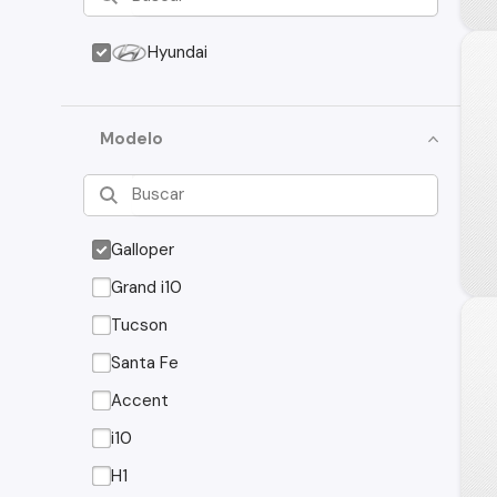
Hyundai
Modelo
Galloper
Grand i10
Tucson
Santa Fe
Accent
i10
H1