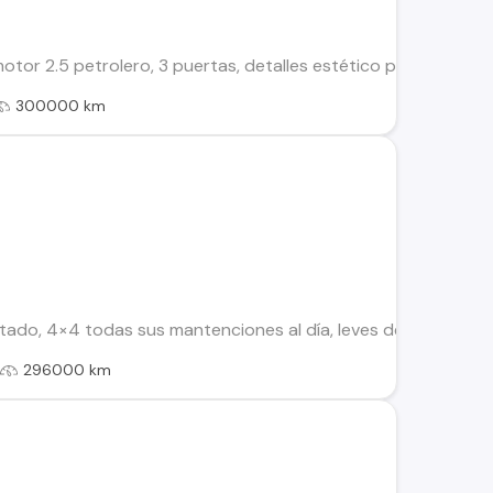
or 2.5 petrolero, 3 puertas, detalles estético por el año, doc
300000 km
ado, 4×4 todas sus mantenciones al día, leves detalles estét
l
296000 km