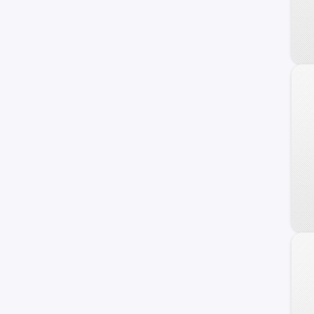
Staria
Terracan
Getz
H100
Sonata
Atos
Grand Santa Fe
Porter II
Genesis Coupe
Kona
Starex
Avante
Trajet