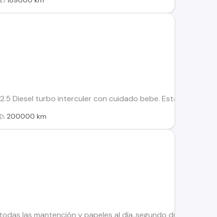
189000 km
 2.5 Diesel turbo interculer con cuidado bebe. Esta todo al dia
200000 km
todas las mantención y papeles al día..segundo dueño. Aire 