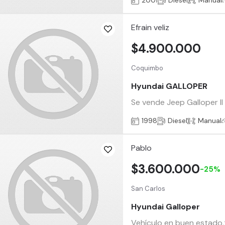
2001
Diesel
Manual
Efrain veliz
$4.900.000
Coquimbo
Hyundai GALLOPER
Se vende Jeep Galloper ll
1998
Diesel
Manual
Pablo
$3.600.000
-25%
San Carlos
Hyundai Galloper
Vehículo en buen estado,