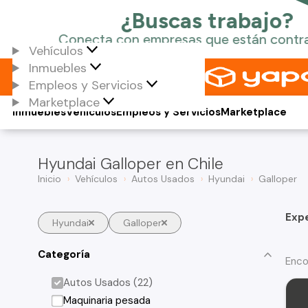
Vehículos
Inmuebles
Empleos y Servicios
Marketplace
Inmuebles
Vehículos
Empleos y Servicios
Marketplace
Hyundai Galloper en Chile
Inicio
Vehículos
Autos Usados
Hyundai
Galloper
Exp
Hyundai
Galloper
Categoría
Enco
Autos Usados (22)
Maquinaria pesada