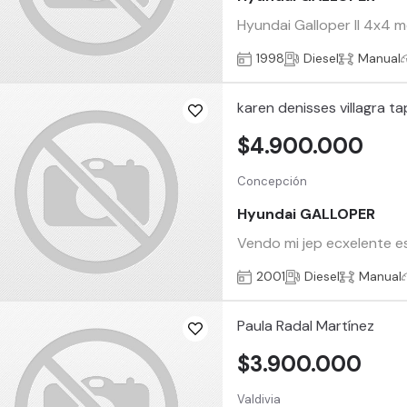
Hyundai Galloper II 4x4 
1998
Diesel
Manual
karen denisses villagra ta
$4.900.000
Concepción
Hyundai GALLOPER
Vendo mi jep ecxelente e
2001
Diesel
Manual
Paula Radal Martínez
$3.900.000
Valdivia