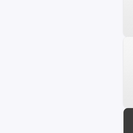
Veracruz
Azera
Coupe
Genesis
HCD-7
Ioniq
i40
ix20