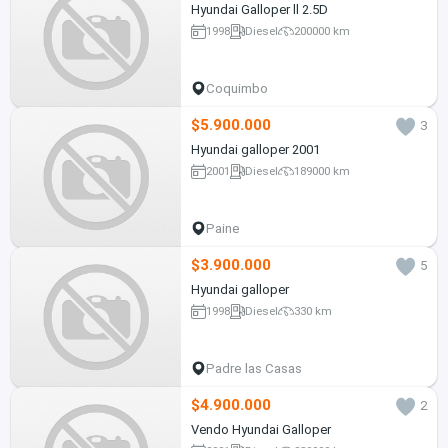
Hyundai Galloper ll 2.5D
1998
Diesel
200000 km
Coquimbo
$5.900.000
3
Hyundai galloper 2001
2001
Diesel
189000 km
Paine
$3.900.000
5
Hyundai galloper
1998
Diesel
330 km
Padre las Casas
$4.900.000
2
Vendo Hyundai Galloper