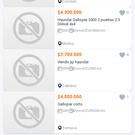
Coronel
$4.300.000
0
Hyundai Galloper 2003 3 puertas 2.5
Diésel 4x4
2003
Diesel
470000 km
Molina
$3.700.000
4
Vendo jip hyundai
2004
Diesel
2900 km
Cabrero
$4.000.000
1
Galloper corto
2001
Diesel
395000 km
Temuco