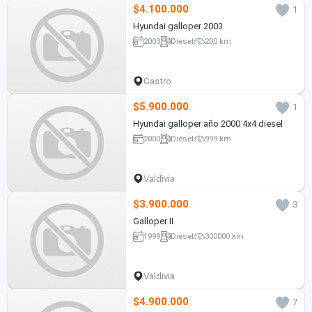
$4.100.000
1
Hyundai galloper 2003
2003
Diesel
200 km
Castro
$5.900.000
1
Hyundai galloper año 2000 4x4 diesel
2000
Diesel
999 km
Valdivia
$3.900.000
3
Galloper II
1999
Diesel
300000 km
Valdivia
$4.900.000
7