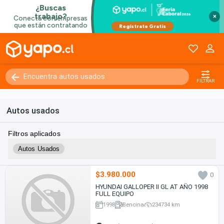
×
FILTRAR
Autos usados
Filtros aplicados
Autos Usados
$3.980.000
0
HYUNDAI GALLOPER II GL AT AÑO 1998
FULL EQUIPO
1998
Bencina
234734 km