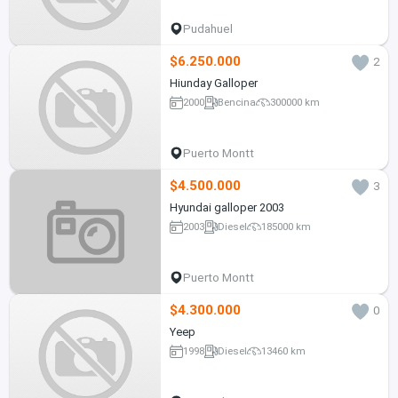
Pudahuel
$6.250.000
2
Hiunday Galloper
2000
Bencina
300000 km
Puerto Montt
$4.500.000
3
Hyundai galloper 2003
2003
Diesel
185000 km
Puerto Montt
$4.300.000
0
Yeep
1998
Diesel
13460 km