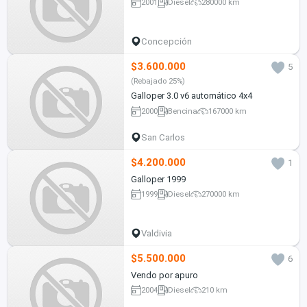
2001
Diesel
280000 km
Concepción
$3.600.000
5
(Rebajado 25%)
Galloper 3.0 v6 automático 4x4
2000
Bencina
167000 km
San Carlos
$4.200.000
1
Galloper 1999
1999
Diesel
270000 km
Valdivia
$5.500.000
6
Vendo por apuro
2004
Diesel
210 km