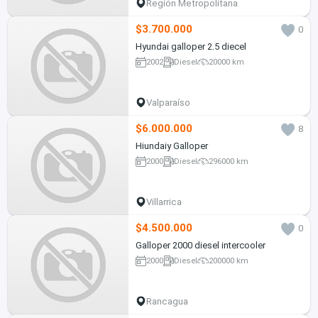
Región Metropolitana
$3.700.000
0
Hyundai galloper 2.5 diecel
2002
Diesel
20000 km
Valparaíso
$6.000.000
8
Hiundaiy Galloper
2000
Diesel
296000 km
Villarrica
$4.500.000
0
Galloper 2000 diesel intercooler
2000
Diesel
200000 km
Rancagua