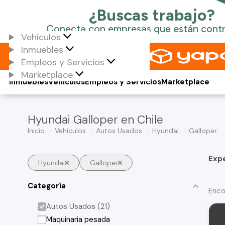
Vehículos
Inmuebles
Empleos y Servicios
Marketplace
Inmuebles
Vehículos
Empleos y Servicios
Marketplace
Hyundai Galloper en Chile
Inicio
Vehículos
Autos Usados
Hyundai
Galloper
Exp
Hyundai
Galloper
Categoría
Enco
Autos Usados (21)
Maquinaria pesada