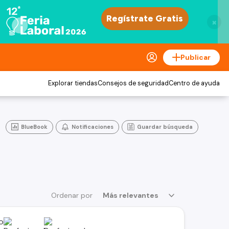
×
Publicar
Explorar tiendas
Consejos de seguridad
Centro de ayuda
BlueBook
Notificaciones
Guardar búsqueda
Ordenar por
Más relevantes