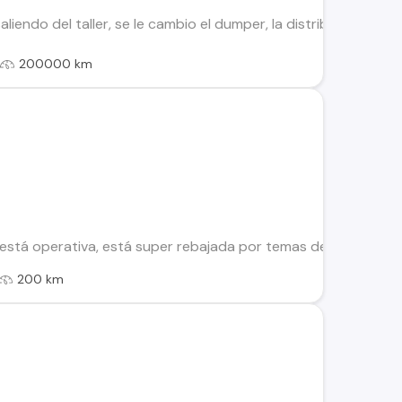
liendo del taller, se le cambio el dumper, la distribucion, se l
l
200000 km
está operativa, está super rebajada por temas detalles de a
200 km