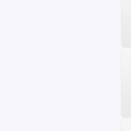
Veracruz
Azera
Coupe
Genesis
HCD-7
Ioniq
i40
ix20