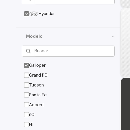
Hyundai
Modelo
Galloper
Grand i10
Tucson
Santa Fe
Accent
i10
H1