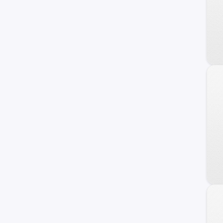
Creta Grand
Staria
Getz
H100
Sonata
Atos
Grand Santa Fe
Porter II
Genesis Coupe
Kona
Starex
Avante
Trajet