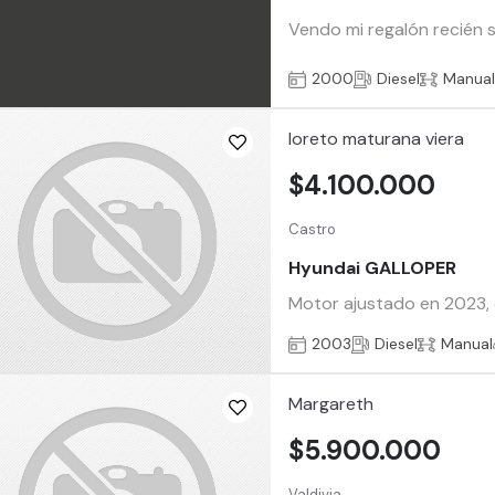
Vendo mi regalón recién sa
2000
Diesel
Manua
loreto maturana viera
$4.100.000
Castro
Hyundai GALLOPER
Motor ajustado en 2023, 
2003
Diesel
Manual
Margareth
$5.900.000
Valdivia