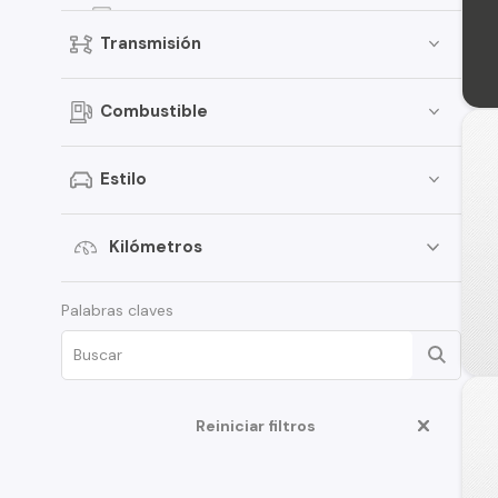
EON
Transmisión
Elantra
Creta
Combustible
Porter
i30
Estilo
Santamo
i20
Kilómetros
Verna
Palabras claves
Venue
Grand i-10 Sedán
HD35
Reiniciar filtros
Terracan
Veloster