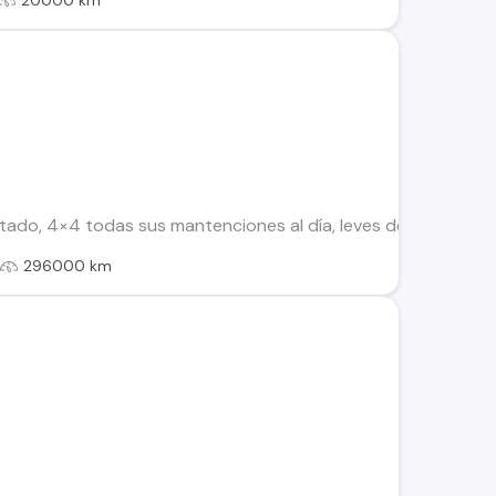
20000 km
ado, 4×4 todas sus mantenciones al día, leves detalles estét
l
296000 km