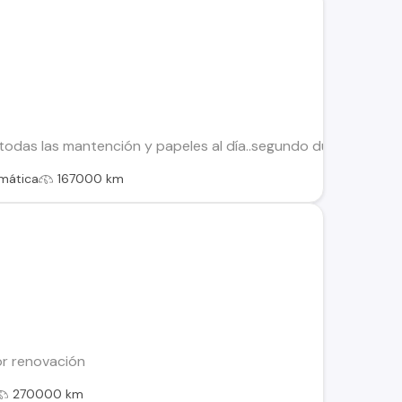
todas las mantención y papeles al día..segundo dueño. Aire 
mática
167000 km
or renovación
270000 km