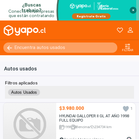
×
FILTRAR
Autos usados
Filtros aplicados
Autos Usados
$3.980.000
1
HYUNDAI GALLOPER II GL AT AÑO 1998
FULL EQUIPO
1998
Bencina
234734 km