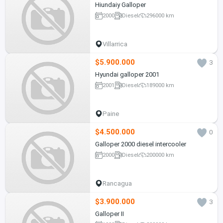
Hiundaiy Galloper
2000
Diesel
296000 km
Villarrica
$5.900.000
3
Hyundai galloper 2001
2001
Diesel
189000 km
Paine
$4.500.000
0
Galloper 2000 diesel intercooler
2000
Diesel
200000 km
Rancagua
$3.900.000
3
Galloper II