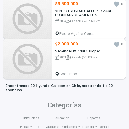
$3.500.000
0
VENDO HYUNDAI GALLOPER 2004 3
CORRIDAS DE ASIENTOS
2004
Diesel
287070 km
Pedro Aguirre Cerda
$2.000.000
0
Se vende Hyundai Galloper
2001
Diesel
230086 km
Coquimbo
Encontramos 22 Hyundai Galloper en Chile, mostrando 1 a 22
anuncios
Categorías
Inmuebles
Educación
Deportes
Hogar y Jardín
Juguetes & Infantes
Mercancía Mayorista