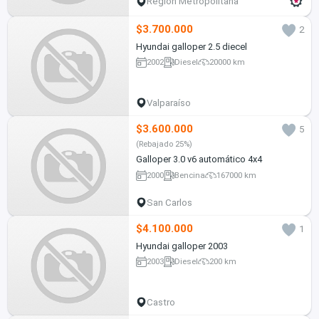
Región Metropolitana
$3.700.000
2
Hyundai galloper 2.5 diecel
2002
Diesel
20000 km
Valparaíso
$3.600.000
5
(Rebajado 25%)
Galloper 3.0 v6 automático 4x4
2000
Bencina
167000 km
San Carlos
$4.100.000
1
Hyundai galloper 2003
2003
Diesel
200 km
Castro