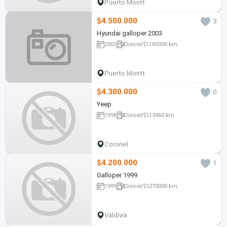
Puerto Montt
$4.500.000
3
Hyundai galloper 2003
2003
Diesel
185000 km
Puerto Montt
$4.300.000
0
Yeep
1998
Diesel
13460 km
Coronel
$4.200.000
1
Galloper 1999
1999
Diesel
270000 km
Valdivia