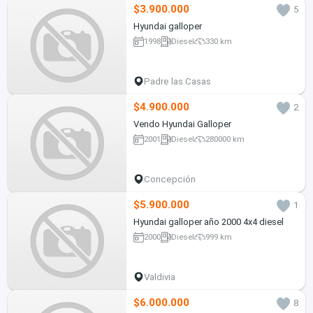
$3.900.000
5
Hyundai galloper
1998
Diesel
330 km
Padre las Casas
$4.900.000
2
Vendo Hyundai Galloper
2001
Diesel
280000 km
Concepción
$5.900.000
1
Hyundai galloper año 2000 4x4 diesel
2000
Diesel
999 km
Valdivia
$6.000.000
8