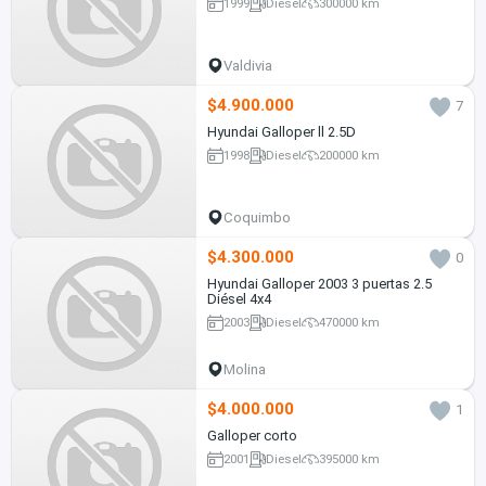
1999
Diesel
300000 km
Valdivia
$4.900.000
7
Hyundai Galloper ll 2.5D
1998
Diesel
200000 km
Coquimbo
$4.300.000
0
Hyundai Galloper 2003 3 puertas 2.5
Diésel 4x4
2003
Diesel
470000 km
Molina
$4.000.000
1
Galloper corto
2001
Diesel
395000 km