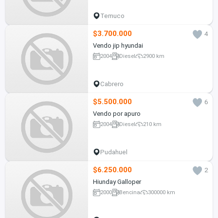
Temuco
$3.700.000
4
Vendo jip hyundai
2004
Diesel
2900 km
Cabrero
$5.500.000
6
Vendo por apuro
2004
Diesel
210 km
Pudahuel
$6.250.000
2
Hiunday Galloper
2000
Bencina
300000 km