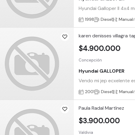
Hyundai Galloper II 4x4 
1998
Diesel
Manual
karen denisses villagra ta
$4.900.000
Concepción
Hyundai GALLOPER
Vendo mi jep ecxelente e
2001
Diesel
Manual
Paula Radal Martínez
$3.900.000
Valdivia