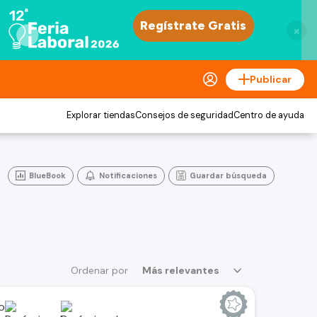
×
Publicar
Explorar tiendas
Consejos de seguridad
Centro de ayuda
BlueBook
Notificaciones
Guardar búsqueda
Ordenar por
Más relevantes