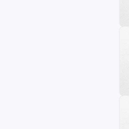
Staria
Terracan
Getz
H100
Sonata
Atos
Grand Santa Fe
Porter II
Genesis Coupe
Kona
Starex
Avante
Trajet