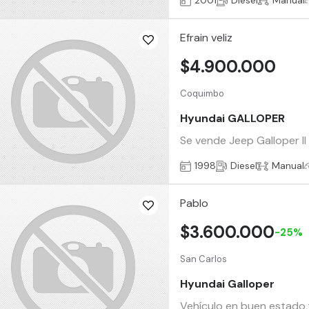
2001
Diesel
Manual
Efrain veliz
$4.900.000
Coquimbo
Hyundai GALLOPER
Se vende Jeep Galloper ll
1998
Diesel
Manual
Pablo
$3.600.000
-25%
San Carlos
Hyundai Galloper
Vehículo en buen estado,