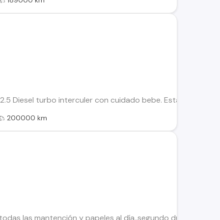
189000 km
 2.5 Diesel turbo interculer con cuidado bebe. Esta todo al dia
200000 km
todas las mantención y papeles al día..segundo dueño. Aire 