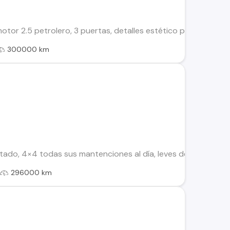
or 2.5 petrolero, 3 puertas, detalles estético por el año, doc
300000 km
ado, 4×4 todas sus mantenciones al día, leves detalles estét
l
296000 km