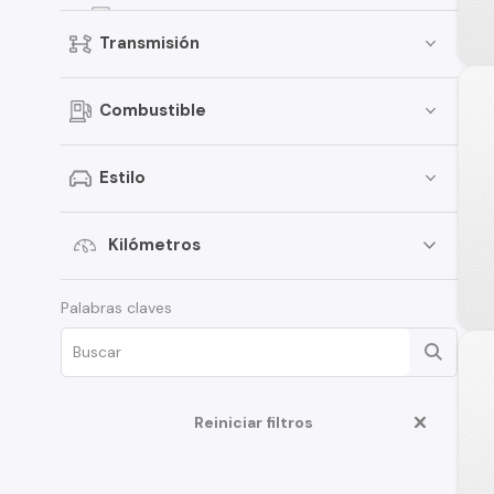
EON
Transmisión
Elantra
Creta
Combustible
Porter
i30
Estilo
Santamo
i20
Kilómetros
Verna
Palabras claves
Venue
Grand i-10 Sedán
HD35
Reiniciar filtros
Veloster
Creta Grand