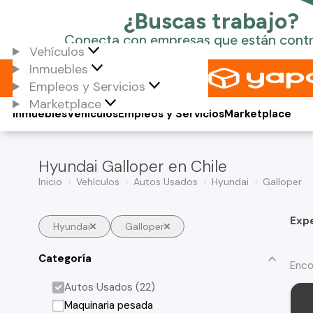
Vehículos
Inmuebles
Empleos y Servicios
Marketplace
Inmuebles
Vehículos
Empleos y Servicios
Marketplace
Hyundai Galloper en Chile
Inicio
Vehículos
Autos Usados
Hyundai
Galloper
Exp
Hyundai
Galloper
Categoría
Enco
Autos Usados (22)
Maquinaria pesada