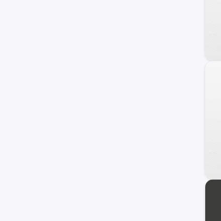
Veracruz
Azera
Coupe
Genesis
HCD-7
Ioniq
i40
ix20