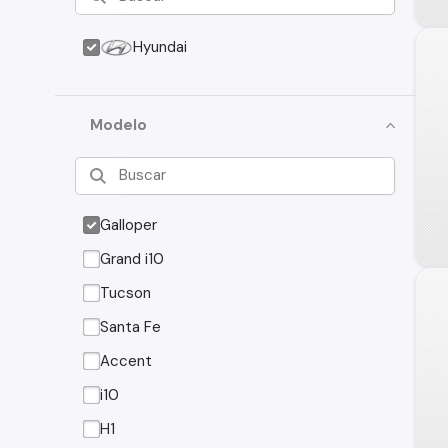
Hyundai
Modelo
Galloper
Grand i10
Tucson
Santa Fe
Accent
i10
H1