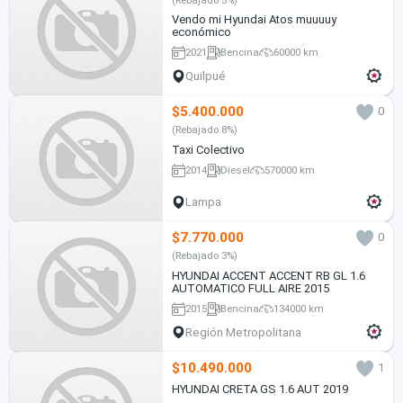
Vendo mi Hyundai Atos muuuuy
económico
2021
Bencina
60000 km
Quilpué
$5.400.000
0
(Rebajado 8%)
Taxi Colectivo
2014
Diesel
570000 km
Lampa
$7.770.000
0
(Rebajado 3%)
HYUNDAI ACCENT ACCENT RB GL 1.6
AUTOMATICO FULL AIRE 2015
2015
Bencina
134000 km
Región Metropolitana
$10.490.000
1
HYUNDAI CRETA GS 1.6 AUT 2019