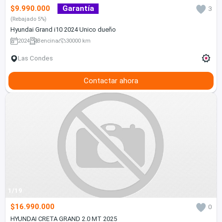
$9.990.000
Garantía
3
(Rebajado 5%)
Hyundai Grand i10 2024 Unico dueño
2024
Bencina
30000 km
Las Condes
Contactar ahora
1/19
$16.990.000
0
HYUNDAI CRETA GRAND 2.0 MT 2025