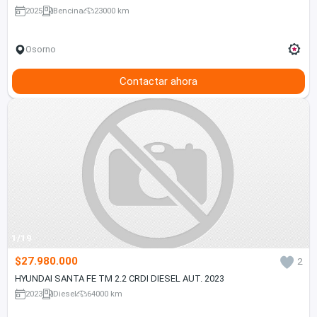
2025
Bencina
23000 km
Osorno
Contactar ahora
1/19
$27.980.000
2
HYUNDAI SANTA FE TM 2.2 CRDI DIESEL AUT. 2023
2023
Diesel
64000 km