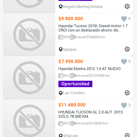
Región Metropolitana
$9.800.000
6
Hyundai Tucson 2018- Diesel motor 1.7
CRDi con un destacado ahorro de
combustible, en Excelente estado
2018
Diesel
66000 km
Iquique
$7.990.000
0
Hyundai Elantra 2012 1.6 AT NUEVO
2012
Bencina
107000 km
Oportunidad
Las Condes
$11.480.000
2
HYUNDAI TUCSON GL 2.0 AUT. 2015
SÓLO 78.000 KM.
2015
Bencina
78000 km
Vitacura