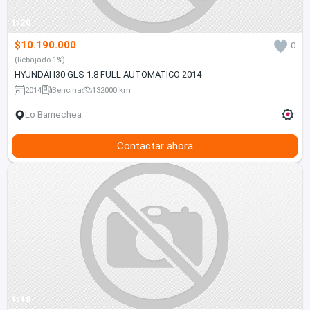
1/20
$10.190.000
0
(Rebajado 1%)
HYUNDAI I30 GLS 1.8 FULL AUTOMATICO 2014
2014
Bencina
132000 km
Lo Barnechea
Contactar ahora
1/18