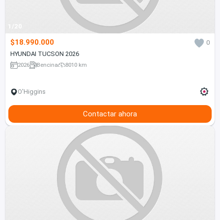
1/20
$18.990.000
0
HYUNDAI TUCSON 2026
2026
Bencina
8010 km
O'Higgins
Contactar ahora