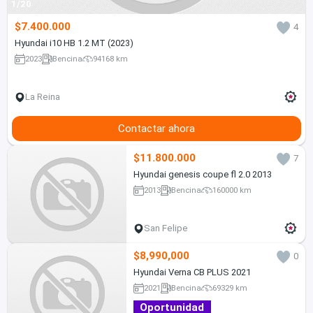
1/20
$7.400.000
4
Hyundai i10 HB 1.2 MT (2023)
2023
Bencina
94168 km
La Reina
Contactar ahora
$11.800.000
7
Hyundai genesis coupe fl 2.0 2013
2013
Bencina
160000 km
San Felipe
$8,990,000
0
Hyundai Verna CB PLUS 2021
2021
Bencina
69329 km
Oportunidad