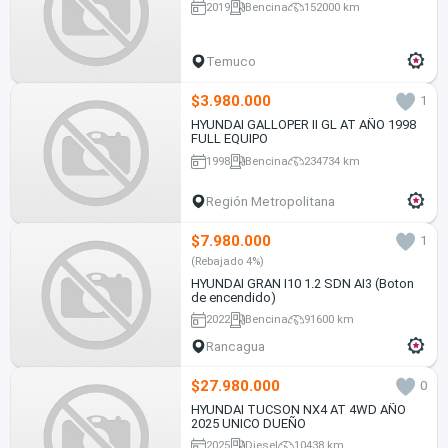
2019
Bencina
152000 km
Temuco
$3.980.000
1
HYUNDAI GALLOPER II GL AT AÑO 1998
FULL EQUIPO
1998
Bencina
234734 km
Región Metropolitana
$7.980.000
1
(Rebajado 4%)
HYUNDAI GRAN I10 1.2 SDN AI3 (Boton
de encendido)
2022
Bencina
91600 km
Rancagua
$27.980.000
0
HYUNDAI TUCSON NX4 AT 4WD AÑO
2025 UNICO DUEÑO
2025
Diesel
10438 km