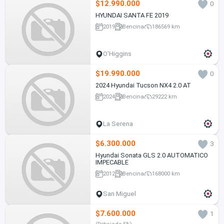
$12.990.000
0
HYUNDAI SANTA FE 2019
2019
Bencina
186569 km
O'Higgins
$19.990.000
0
2024 Hyundai Tucson NX4 2.0 AT
2024
Bencina
29222 km
La Serena
$6.300.000
3
Hyundai Sonata GLS 2.0 AUTOMATICO
IMPECABLE
2012
Bencina
168000 km
San Miguel
$7.600.000
1
(Rebajado 5%)