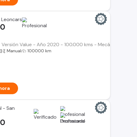
 Leoncars
00
 Versión Value - Año 2020 - 100.000 kms - Mecánica - Gaso
a
Manual
100000 km
hora
l - San
00