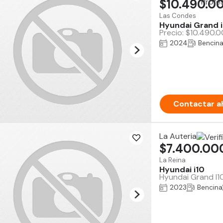
$10.490.0
Las Condes
Hyundai Grand i
Precio: $10.490.0
2024
Bencin
Contactar a
La Auteria
$7.400.00
La Reina
Hyundai i10
Hyundai Grand I10
2023
Bencina