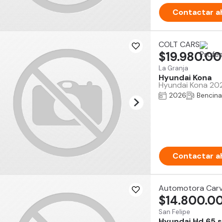
Contactar a
COLT CARS
$19.980.0
La Granja
Hyundai Kona
Hyundai Kona 2026
2026
Bencina
Contactar a
Automotora Carv
$14.800.0
San Felipe
Hyundai Hd 65 