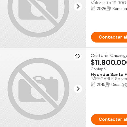
Valor lista 19.99
2026
Bencina
Contactar a
Cristofer Casang
$11.800.0
Copiapó
Hyundai Santa 
IMPECABLE Se vend
2015
Diesel
Contactar a