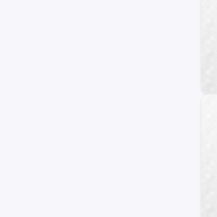
Dongfeng
DFSK
Foton
Daewoo
Geely
Land Rover
Brilliance
Daihatsu
BAIC
JMC
Skoda
ZX Auto