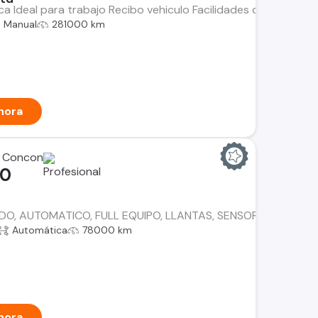
ica Ideal para trabajo Recibo vehiculo Facilidades de pago
Manual
281000 km
hora
 Concon
00
O, AUTOMATICO, FULL EQUIPO, LLANTAS, SENSOR DE RETROC
Automática
78000 km
hora