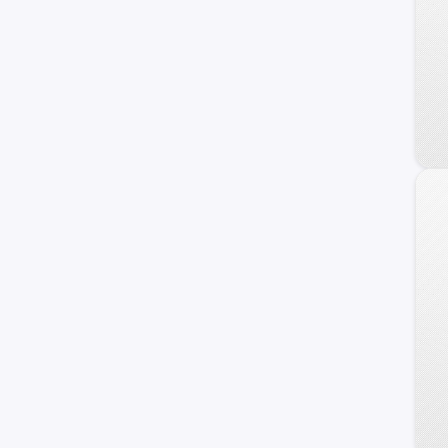
Omoda
Jaecoo
Alfa Romeo
ZNA
DS
Tata
Hafei
Lexus
Cupra
Exeed
Infiniti
Maserati
Haima