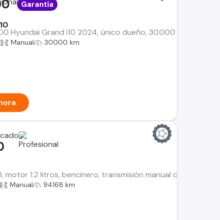
00
Garantía
10
00 Hyundai Grand i10 2024, único dueño, 30.000 km. Mantencio
a
Manual
30000 km
hora
0
, motor 1.2 litros, bencinero, transmisión manual de 5 veloci
Manual
94168 km