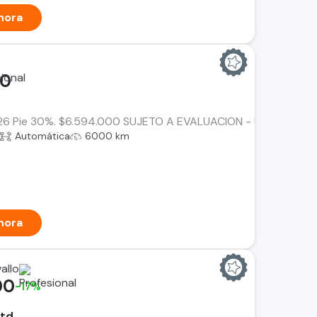
hora
00
 Pie 30%. $6.594.000 SUJETO A EVALUACION - Único dueño - Do
Automática
6000 km
hora
allo
00
-17%
std