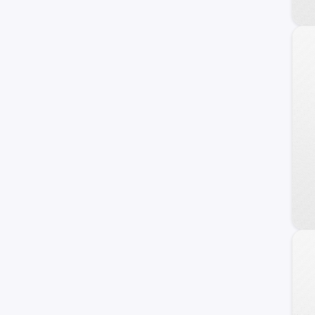
Porsche
KYC
BYD
MINI
Jetour
Lifan
otros +
Chrysler
GAC Motors
Faw
Seat
Jaguar