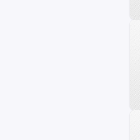
BMW
Fiat
Honda
Dodge
Mahindra
Audi
Maxus
Samsung
Volvo
Opel
Haval
Ram