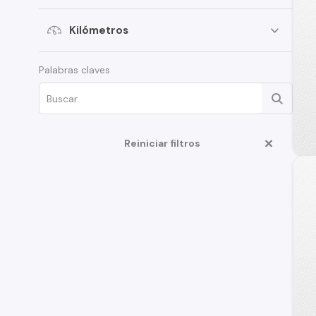
Volkswagen
Kilómetros
SsangYong
Renault
Palabras claves
Citroen
Subaru
Chery
Reiniciar filtros
Great Wall
Jeep
MG
Jac
Mercedes Benz
Changan