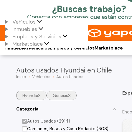
Vehículos
Inmuebles
Empleos y Servicios
Marketplace
Inmuebles
Vehículos
Empleos y Servicios
Marketplace
Autos usados Hyundai en Chile
Inicio
Vehículos
Autos Usados
Exp
Hyundai
Genesis
Categoría
Enco
Autos Usados (2914)
Camiones, Buses y Casa Rodante (308)