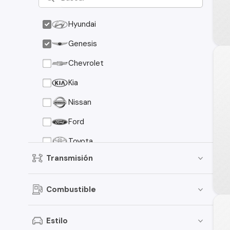
Hyundai
Genesis
Chevrolet
Kia
Nissan
Ford
Toyota
Transmisión
Suzuki
Peugeot
Combustible
Mazda
Mitsubishi
Estilo