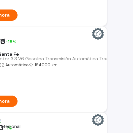
hora
00
-15%
Santa Fe
or 3.3 V6 Gasolina Transmisión Automática Tracción 4x4 AWD P
Automática
154000 km
hora
0
-1%