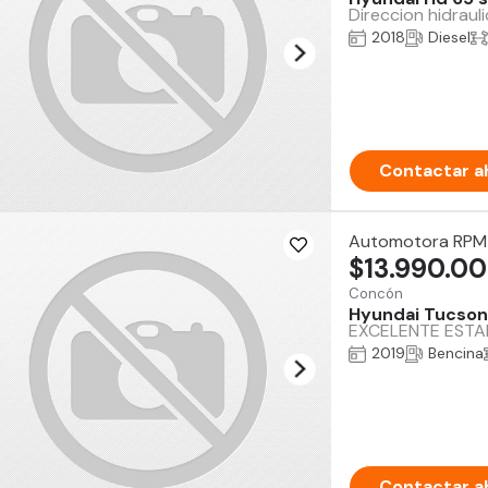
Direccion hidraul
2018
Diesel
Contactar a
Automotora RPM
$13.990.0
Concón
Hyundai Tucson
EXCELENTE ESTAD
2019
Bencina
Contactar a