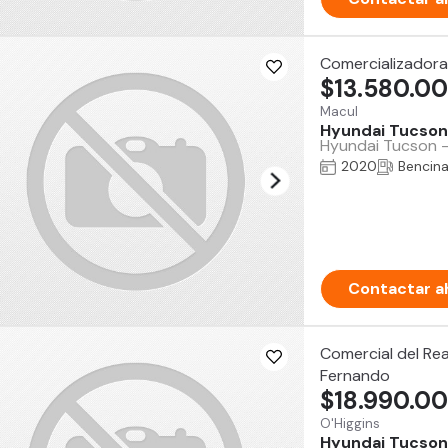
Comercializadora
$13.580.0
Macul
Hyundai Tucson
Hyundai Tucson -
2020
Bencin
Contactar a
Comercial del Rea
Fernando
$18.990.0
O'Higgins
Hyundai Tucson