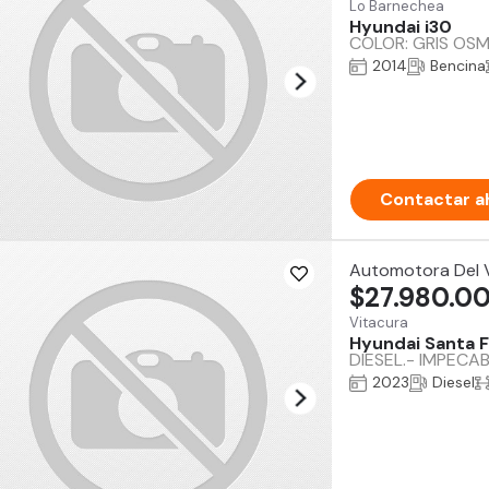
Lo Barnechea
Hyundai i30
COLOR: GRIS OSMI
2014
Bencina
Contactar a
Automotora Del V
$27.980.0
Vitacura
Hyundai Santa 
DIESEL.- IMPECA
2023
Diesel