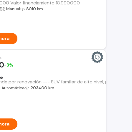
0.000 Valor financiamiento 18.990.000
Manual
8010 km
hora
a
00
-3%
Fe
e por renovación --- SUV familiar de alto nivel, potente, c
Automática
203400 km
hora