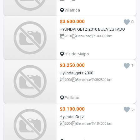
Villarrica
$3.600.000
0
HYUNDAI GETZ 2010 BUEN ESTADO
2010
Bencina
180000 km
Isla de Maipo
$3.250.000
1
Hyundai getz 2008
2008
Bencina
302500 km
Paillaco
$3.100.000
5
Hyundai Getz
2004
Bencina
184000 km