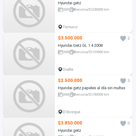
Hyundai getz
2005
Bencina
230000 km
Temuco
$3.500.000
2
Hyundai Getz GL 1.4 2008
2008
Bencina
159000 km
Ovalle
$2.500.000
3
Hyundai getz papeles al día sin multas
2006
Bencina
180000 km
El Bosque
$3.850.000
0
Hyundai getz