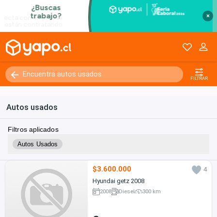
×
FILTRAR
Autos usados
Filtros aplicados
Autos Usados
$3.600.000
4
Hyundai getz 2008
2008
Diesel
300 km