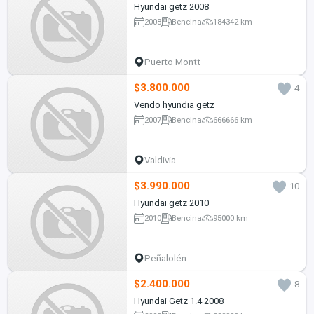
Hyundai getz 2008
2008
Bencina
184342 km
Puerto Montt
$3.800.000
4
Vendo hyundia getz
2007
Bencina
666666 km
Valdivia
$3.990.000
10
Hyundai getz 2010
2010
Bencina
95000 km
Peñalolén
$2.400.000
8
Hyundai Getz 1.4 2008