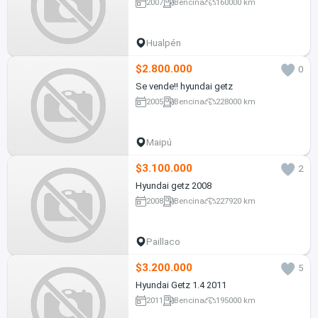
2007
Bencina
160000 km
Hualpén
$2.800.000
0
Se vende!! hyundai getz
2005
Bencina
228000 km
Maipú
$3.100.000
2
Hyundai getz 2008
2008
Bencina
227920 km
Paillaco
$3.200.000
5
Hyundai Getz 1.4 2011
2011
Bencina
195000 km