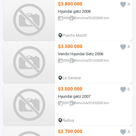
$3.800.000
4
Hyundai getz 2008
2008
Bencina
222000 km
Puerto Montt
$3.500.000
4
Vendo Hyundai Getz 2006
2006
Bencina
165000 km
La Serena
$3.000.000
6
Hyundai getz 2007
2007
Bencina
232000 km
Ñuñoa
$2.700.000
4