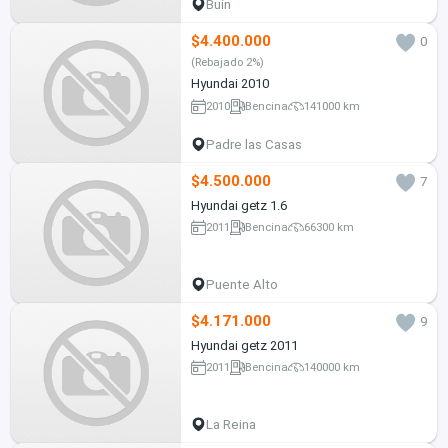
Buin
$4.400.000
0
(Rebajado 2%)
Hyundai 2010
2010
Bencina
141000 km
Padre las Casas
$4.500.000
7
Hyundai getz 1.6
2011
Bencina
66300 km
Puente Alto
$4.171.000
9
Hyundai getz 2011
2011
Bencina
140000 km
La Reina