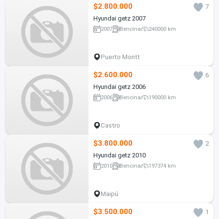
$2.800.000
7
Hyundai getz 2007
2007
Bencina
240000 km
Puerto Montt
$2.600.000
6
Hyundai getz 2006
2006
Bencina
190000 km
Castro
$3.800.000
2
Hyundai getz 2010
2010
Bencina
197374 km
Maipú
$3.500.000
1