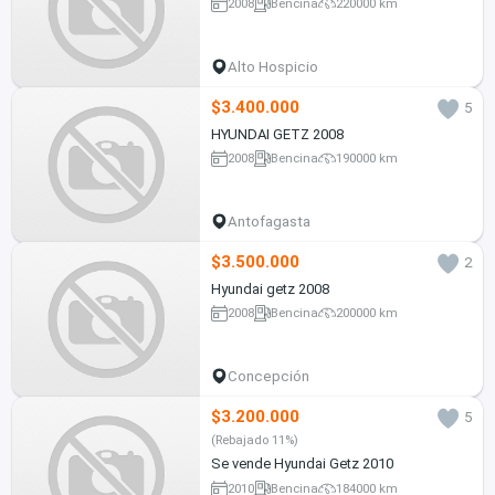
2008
Bencina
220000 km
Alto Hospicio
$3.400.000
5
HYUNDAI GETZ 2008
2008
Bencina
190000 km
Antofagasta
$3.500.000
2
Hyundai getz 2008
2008
Bencina
200000 km
Concepción
$3.200.000
5
(Rebajado 11%)
Se vende Hyundai Getz 2010
2010
Bencina
184000 km