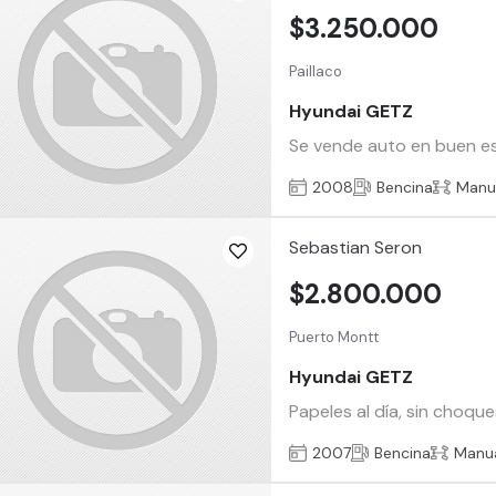
$3.250.000
Paillaco
Hyundai GETZ
Se vende auto en buen est
2008
Bencina
Manu
Sebastian Seron
$2.800.000
Puerto Montt
Hyundai GETZ
Papeles al día, sin choq
2007
Bencina
Manu