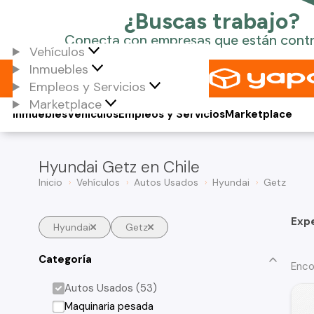
Vehículos
Inmuebles
Empleos y Servicios
Marketplace
Inmuebles
Vehículos
Empleos y Servicios
Marketplace
Hyundai Getz en Chile
Inicio
Vehículos
Autos Usados
Hyundai
Getz
Exp
Hyundai
Getz
Categoría
Enco
Autos Usados (53)
Maquinaria pesada