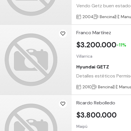
Vendo Getz buen estado m
2004
Bencina
Manu
Franco Martínez
$3.200.000
-11%
Villarrica
Hyundai GETZ
Detalles estéticos Permis
2010
Bencina
Manua
Ricardo Rebolledo
$3.800.000
Maipú