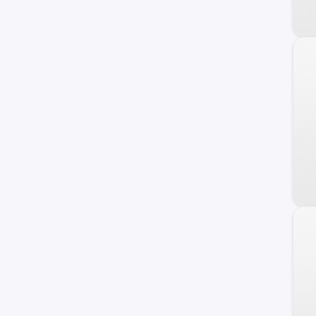
Creta Grand
Staria
Atos
Galloper
H100
Sonata
Grand Santa Fe
Porter II
Genesis Coupe
Kona
Starex
Avante
Trajet