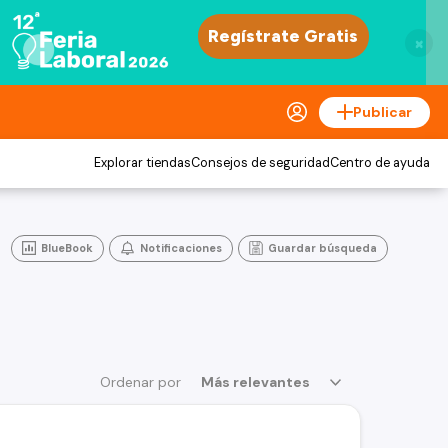
×
Publicar
Explorar tiendas
Consejos de seguridad
Centro de ayuda
BlueBook
Notificaciones
Guardar búsqueda
Ordenar por
Más relevantes