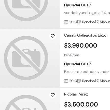
Hyundai GETZ
vendo hyundai getz, 1.4, a
2010
Bencina
Manua
Camilo Galleguillos Lazo
$3.990.000
Peñalolén
Hyundai GETZ
Excelente estado, vendo `
2010
Bencina
Manua
Nicolás Pérez
$3.500.000