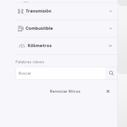
EON
Transmisión
Elantra
Creta
Combustible
Porter
i30
Kilómetros
Santamo
Palabras claves
i20
Verna
Venue
Grand i-10 Sedán
Reiniciar filtros
HD35
Terracan
Veloster