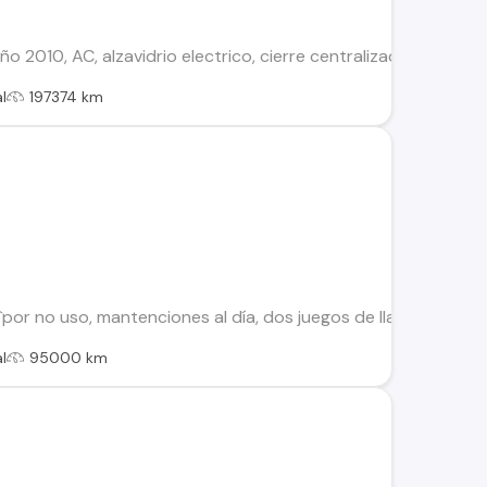
ño 2010, AC, alzavidrio electrico, cierre centralizado, radio co
l
197374 km
por no uso, mantenciones al día, dos juegos de llaves, neumáti
l
95000 km