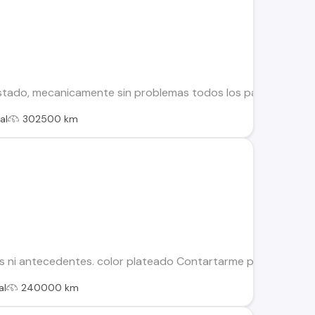
ado, mecanicamente sin problemas todos los papeles hasta 2025
al
302500 km
ues ni antecedentes. color plateado Contartarme por mensaje 
al
240000 km