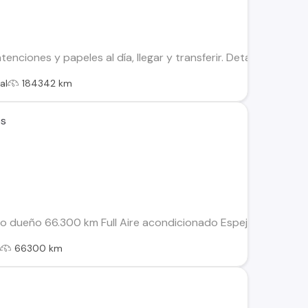
enciones y papeles al día, llegar y transferir. Detalles norma
al
184342 km
es
co dueño 66.300 km Full Aire acondicionado Espejos eléctricos 
l
66300 km