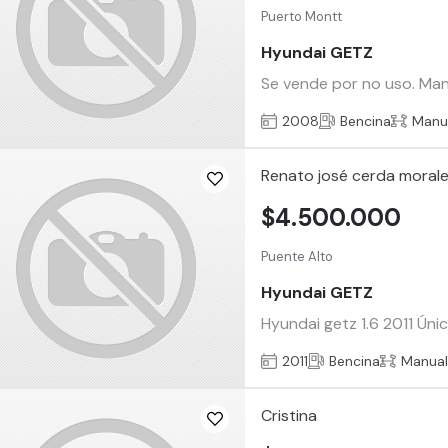
Puerto Montt
Hyundai GETZ
Se vende por no uso. Mant
2008
Bencina
Manu
Renato josé cerda moral
$4.500.000
Puente Alto
Hyundai GETZ
Hyundai getz 1.6 2011 Úni
2011
Bencina
Manua
Cristina