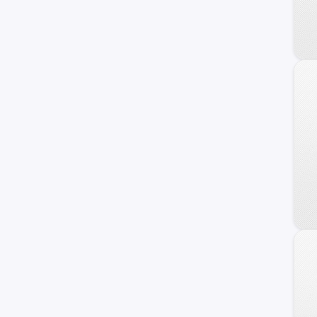
Veracruz
Azera
Coupe
Genesis
HCD-7
Ioniq
i40
ix20