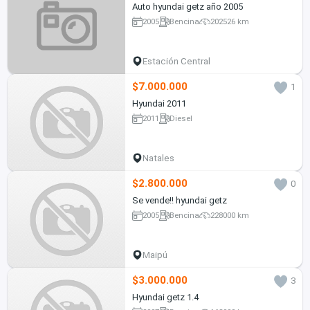
Auto hyundai getz año 2005
2005
Bencina
202526 km
Estación Central
$7.000.000
1
Hyundai 2011
2011
Diesel
Natales
$2.800.000
0
Se vende!! hyundai getz
2005
Bencina
228000 km
Maipú
$3.000.000
3
Hyundai getz 1.4