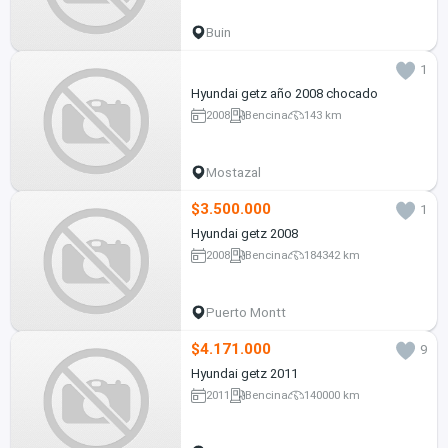
Buin
1
Hyundai getz año 2008 chocado
2008
Bencina
143 km
Mostazal
$3.500.000
1
Hyundai getz 2008
2008
Bencina
184342 km
Puerto Montt
$4.171.000
9
Hyundai getz 2011
2011
Bencina
140000 km