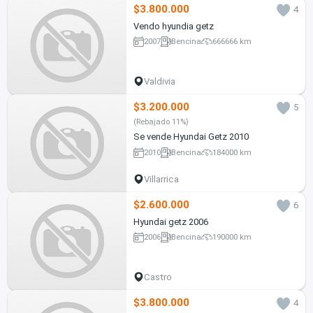
$3.800.000
4
Vendo hyundia getz
2007
Bencina
666666 km
Valdivia
$3.200.000
5
(Rebajado 11%)
Se vende Hyundai Getz 2010
2010
Bencina
184000 km
Villarrica
$2.600.000
6
Hyundai getz 2006
2006
Bencina
190000 km
Castro
$3.800.000
4