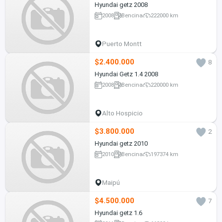
Hyundai getz 2008
2008
Bencina
222000 km
Puerto Montt
$2.400.000
8
Hyundai Getz 1.4 2008
2008
Bencina
220000 km
Alto Hospicio
$3.800.000
2
Hyundai getz 2010
2010
Bencina
197374 km
Maipú
$4.500.000
7
Hyundai getz 1.6