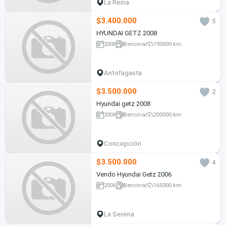
La Reina
$3.400.000
5
HYUNDAI GETZ 2008
2008
Bencina
190000 km
Antofagasta
$3.500.000
2
Hyundai getz 2008
2008
Bencina
200000 km
Concepción
$3.500.000
4
Vendo Hyundai Getz 2006
2006
Bencina
165000 km
La Serena