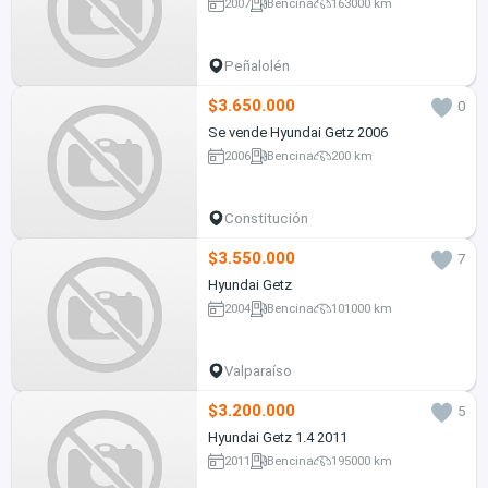
2007
Bencina
163000 km
Peñalolén
$3.650.000
0
Se vende Hyundai Getz 2006
2006
Bencina
200 km
Constitución
$3.550.000
7
Hyundai Getz
2004
Bencina
101000 km
Valparaíso
$3.200.000
5
Hyundai Getz 1.4 2011
2011
Bencina
195000 km