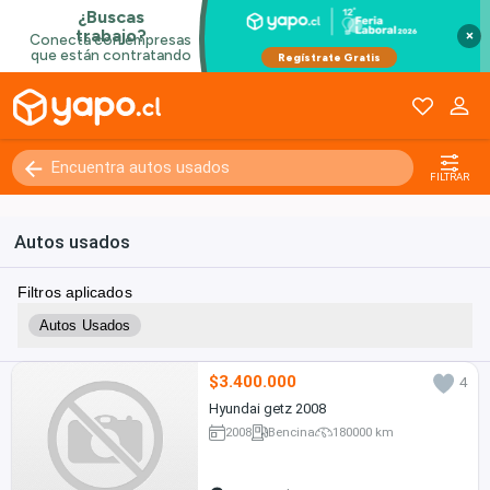
×
FILTRAR
Autos usados
Filtros aplicados
Autos Usados
$3.400.000
4
Hyundai getz 2008
2008
Bencina
180000 km