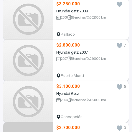
$3.250.000
1
Hyundai getz 2008
2008
Bencina
302500 km
Paillaco
$2.800.000
7
Hyundai getz 2007
2007
Bencina
240000 km
Puerto Montt
$3.100.000
5
Hyundai Getz
2004
Bencina
184000 km
Concepción
$2.700.000
0