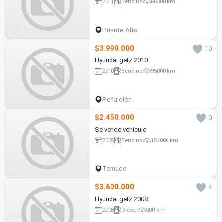
2011
Bencina
66300 km
Puente Alto
$3.990.000
10
Hyundai getz 2010
2010
Bencina
95000 km
Peñalolén
$2.450.000
0
Se vende vehículo
2005
Bencina
154000 km
Temuco
$3.600.000
4
Hyundai getz 2008
2008
Diesel
300 km