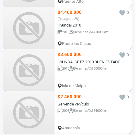
Puente Alto
$4.400.000
0
(Rebajado 2%)
Hyundai 2010
2010
Bencina
141000 km
Padre las Casas
$3.600.000
0
HYUNDAI GETZ 2010 BUEN ESTADO
2010
Bencina
180000 km
Isla de Maipo
$2.450.000
0
Se vende vehículo
2005
Bencina
154000 km
Araucanía