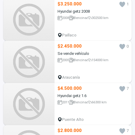
$3.250.000
1
Hyundai getz 2008
2008
Bencina
302500 km
Paillaco
$2.450.000
0
Se vende vehículo
2005
Bencina
154000 km
Araucanía
$4.500.000
7
Hyundai getz 1.6
2011
Bencina
66300 km
Puente Alto
$2.800.000
7