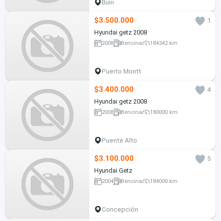
Buin
$3.500.000
1
Hyundai getz 2008
2008
Bencina
184342 km
Puerto Montt
$3.400.000
4
Hyundai getz 2008
2008
Bencina
180000 km
Puente Alto
$3.100.000
5
Hyundai Getz
2004
Bencina
184000 km
Concepción