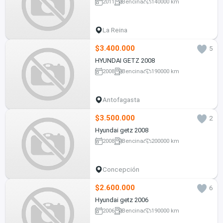
2011
Bencina
140000 km
La Reina
$3.400.000
5
HYUNDAI GETZ 2008
2008
Bencina
190000 km
Antofagasta
$3.500.000
2
Hyundai getz 2008
2008
Bencina
200000 km
Concepción
$2.600.000
6
Hyundai getz 2006
2006
Bencina
190000 km