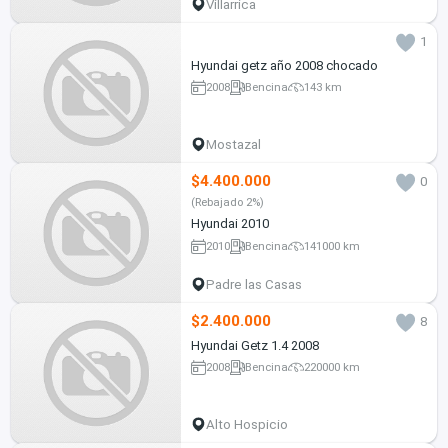
Villarrica
1
Hyundai getz año 2008 chocado
2008
Bencina
143 km
Mostazal
$4.400.000
0
(Rebajado 2%)
Hyundai 2010
2010
Bencina
141000 km
Padre las Casas
$2.400.000
8
Hyundai Getz 1.4 2008
2008
Bencina
220000 km
Alto Hospicio