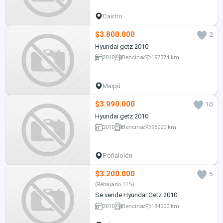
Castro
$3.800.000
2
Hyundai getz 2010
2010
Bencina
197374 km
Maipú
$3.990.000
10
Hyundai getz 2010
2010
Bencina
95000 km
Peñalolén
$3.200.000
5
(Rebajado 11%)
Se vende Hyundai Getz 2010
2010
Bencina
184000 km