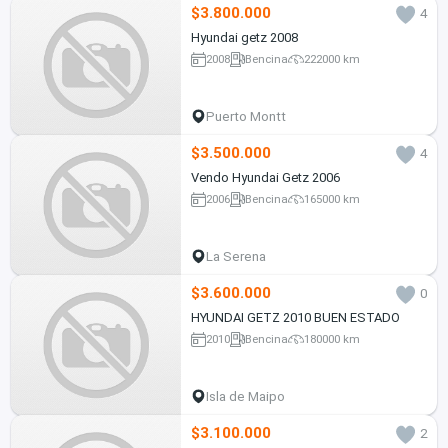
$3.800.000
4
Hyundai getz 2008
2008
Bencina
222000 km
Puerto Montt
$3.500.000
4
Vendo Hyundai Getz 2006
2006
Bencina
165000 km
La Serena
$3.600.000
0
HYUNDAI GETZ 2010 BUEN ESTADO
2010
Bencina
180000 km
Isla de Maipo
$3.100.000
2