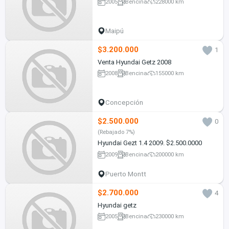
2005
Bencina
228000 km
Maipú
$3.200.000
1
Venta Hyundai Getz 2008
2008
Bencina
155000 km
Concepción
$2.500.000
0
(Rebajado 7%)
Hyundai Gezt 1.4 2009. $2.500.0000
2009
Bencina
200000 km
Puerto Montt
$2.700.000
4
Hyundai getz
2005
Bencina
230000 km