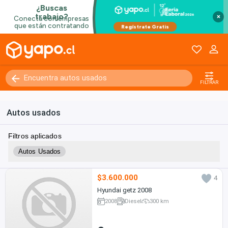
×
FILTRAR
Autos usados
Filtros aplicados
Autos Usados
$3.600.000
4
Hyundai getz 2008
2008
Diesel
300 km