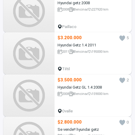
Hyundai getz 2008
2008
Bencina
227920 km
Paillaco
$3.200.000
5
Hyundai Getz 1.4 2011
2011
Bencina
195000 km
Tiltil
$3.500.000
2
Hyundai Getz GL 1.4 2008
2008
Bencina
159000 km
Ovalle
$2.800.000
0
Se vende!! hyundai getz