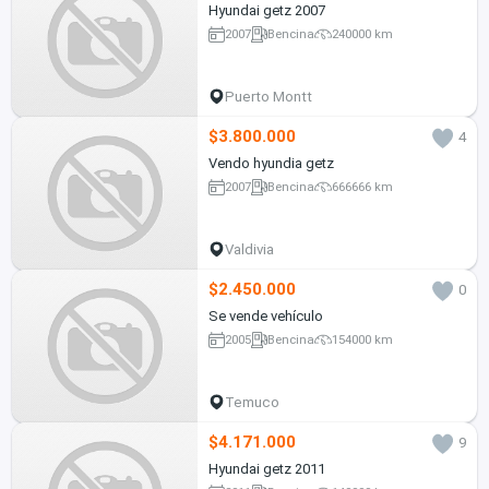
Hyundai getz 2007
2007
Bencina
240000 km
Puerto Montt
$3.800.000
4
Vendo hyundia getz
2007
Bencina
666666 km
Valdivia
$2.450.000
0
Se vende vehículo
2005
Bencina
154000 km
Temuco
$4.171.000
9
Hyundai getz 2011